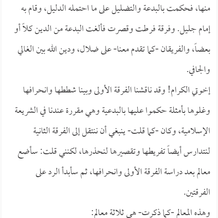
منها، فحكمت بالبدعة والتضليل على ما احتمله الدليل، وقام به
إمام جليل. وفرقة فرطت وقصرت فألغت البدعة من الدين كلاً أو
بعضاً، والفريقان -كما تقدم معنا- على ضلال، ودين الله بين الغالي
والجافي.
إخوتي الكرام! وقد ناقشنا الفرقة الأولى وبينا شططها وانحرافها
وغلوها بأمثلة حكموا عليها بالبدعية وهي مقررة عندنا في الشريعة
الإسلامية، وكان -كما قلت- ينبغي أن ننتقل إلى الفرقة الثانية
لنتدارس أيضاً تفريطها وتقصيرها لنحذرها، لكنني قلت: سأضع
معالم بعد دراسة الفرقة الأولى وانحرافها، ثم سأبدأ الرد على
الفرقتين.
وهذه المعالم -كما ذكرت- هي ثلاثة معالم: