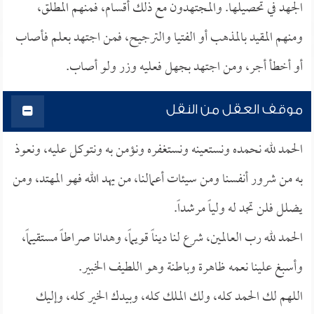
الجهد في تحصيلها. والمجتهدون مع ذلك أقسام، فمنهم المطلق،
ومنهم المقيد بالمذهب أو الفتيا والترجيح، فمن اجتهد بعلم فأصاب
أو أخطأ أجر، ومن اجتهد بجهل فعليه وزر ولو أصاب.
موقف العقل من النقل
الحمد لله نحمده ونستعينه ونستغفره ونؤمن به ونتوكل عليه، ونعوذ
به من شرور أنفسنا ومن سيئات أعمالنا، من يهد الله فهو المهتد، ومن
يضلل فلن تجد له ولياً مرشداً.
الحمد لله رب العالمين، شرع لنا ديناً قويماً، وهدانا صراطاً مستقيماً،
وأسبغ علينا نعمه ظاهرة وباطنة وهو اللطيف الخبير.
اللهم لك الحمد كله، ولك الملك كله، وبيدك الخير كله، وإليك