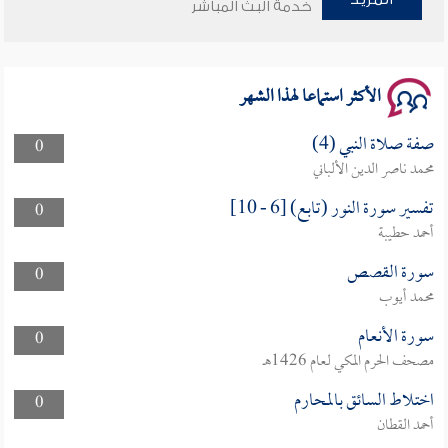
خدمة البث المباشر
الأكثر استماعا لهذا الشهر
صفة صلاة النبي (4)
0
محمد ناصر الدين الألباني
تفسير سورة النور (تابع) [6 - 10]
0
أحمد حطيبة
سورة القصص
0
محمد أيوب
سورة الأنعام
0
مصحف الحرم المكي لعام 1426هـ
اختلاط السائق بالمحارم
0
أحمد القطان