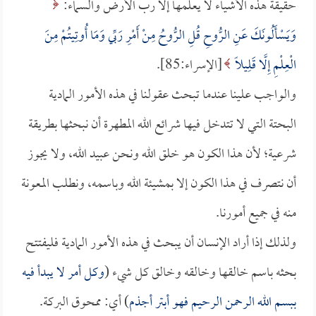
حقيقة هذه الأشياء لا يعلمها إلا رب الأرض والسماء:
وَيَسْأَلُونَكَ عَنِ الرُّوحِ قُلِ الرُّوحُ مِنْ أَمْرِ رَبِّي وَمَا أُوتِيتُمْ مِنَ
الْعِلْمِ إِلَّا قَلِيلًا
[الإسراء:85].
والواجب علينا عندما تبحث عقولنا في هذه الأمور المادية
البحتة التي لا تتدخل فيها شرائع الله المطهرة أن نبحثها بطريقة
شرعية؛ لأن هذا الكون هو خلق الله ونحن عبيد الله، ولا يجوز
أن نتصرف في هذا الكون إلا بمشيئة الله وباسمه، ونطلب المعونة
منه في جميع أمورنا.
ولذلك إذا أراد الإنسان أن يبحث في هذه الأمور المادية فليفتتح
بحثه باسم خالقها وخالقه وخالق كل شيء (
وكل أمر لا يبدأ فيه
ببسم الله الرحمن الرحيم فهو أبتر أجذم
) أي: ممحوق البركة.