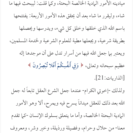
ميادينه الأمور المادية الخالصة البحتة، وكما قلت: ليبحث فيها ما
شاء، وليقرر ما شاء بعد أن يحقق هذه الأمور الأربعة: يفتتحها
باسم الله الذي خلقها وخلق كل شيء، ويدرسها ويحصلها
بطريقة شرعية، ويجعلها مطية للعلوم الشرعية ولخدمة المسلمين،
ويعتبر بما جعل الله فيها من أسرار تدل على أن موجدها إله
عظيم سبحانه وتعالى،
وَفِي أَنفُسِكُمْ أَفَلا تُبْصِرُونَ
[الذاريات:21].
ولذلك -إخوتي الكرام- عندما جعل الشرع العقل تابعاً له جعل
الله بعد ذلك للعقل ميداناً يسرح فيه ويمرح، ألا وهو الأمور
المادية البحتة الخالصة، وأما ما يتعلق بسلوك الإنسان -كما تقدم
معنا- من حلال وحرام، وفضيلة ورذيلة، وخير وشر، ومعروف