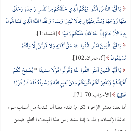
يَا أَيُّهَا النَّاسُ اتَّقُوا رَبَّكُمُ الَّذِي خَلَقَكُمْ مِنْ نَفْسٍ وَاحِدَةٍ وَخَلَقَ
مِنْهَا زَوْجَهَا وَبَثَّ مِنْهُمَا رِجَالًا كَثِيرًا وَنِسَاءً وَاتَّقُوا اللَّهَ الَّذِي تَسَاءَلُونَ
بِهِ وَالأَرْحَامَ إِنَّ اللَّهَ كَانَ عَلَيْكُمْ رَقِيبًا
[النساء:1].
يَا أَيُّهَا الَّذِينَ آمَنُوا اتَّقُوا اللَّهَ حَقَّ تُقَاتِهِ وَلا تَمُوتُنَّ إِلَّا وَأَنْتُمْ
مُسْلِمُونَ
[آل عمران:102].
يَا أَيُّهَا الَّذِينَ آمَنُوا اتَّقُوا اللَّهَ وَقُولُوا قَوْلًا سَدِيدًا
*
يُصْلِحْ لَكُمْ
أَعْمَالَكُمْ وَيَغْفِرْ لَكُمْ ذُنُوبَكُمْ وَمَنْ يُطِعِ اللَّهَ وَرَسُولَهُ فَقَدْ فَازَ فَوْزًا
عَظِيمًا
[الأحزاب:70-71].
أما بعد: معشر الإخوة الكرام! تقدم معنا أن البدعة من أسباب سوء
خاتمة الإنسان، وقلت: إننا سنتدارس هذا المبحث الخطير ضمن