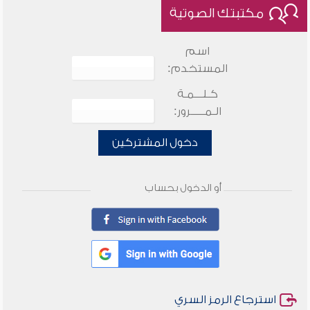
مكتبتك الصوتية
اسم
المستخدم:
كـلـــمـة
الـمـــــرور:
دخول المشتركين
أو الدخول بحساب
استرجاع الرمز السري