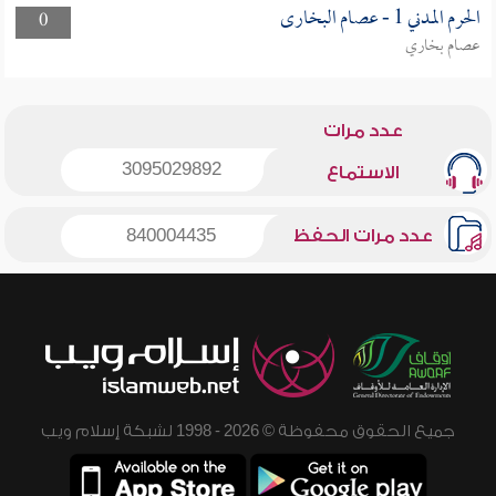
الحرم المدني 1 - عصام البخارى
0
عصام بخاري
عدد مرات
3095029892
الاستماع
عدد مرات الحفظ
840004435
جميع الحقوق محفوظة © 2026 - 1998 لشبكة إسلام ويب