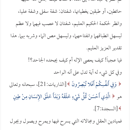
حائطين، أو طبقين يغطيانها، شفتان: شفة سفلى وشفة عليا،
وانظر لحكمة الحكيم العليم، شفتان لا عصب فيهما ولا عظم
ليسهل انطباقهما وانفتاحهما، وليسهل مص الماء وشربه بهما. هذا
تقدير العزيز العليم.
فيا عجباً! كيف يعصى الإله أم كيف يجحده الجاحد؟!
وفي كل شيء له آية تدل على أنه الواحد
وَفِي أَنفُسِكُمْ أَفَلا تُبْصِرُونَ
[الذاريات:21]، سبحانه وتعالى
هو
الَّذِي أَحْسَنَ كُلَّ شَيْءٍ خَلَقَهُ وَبَدَأَ خَلْقَ الإِنسَانِ مِنْ طِينٍ
[السجدة:7].
فميادين العقل ومجالاته التي يسرح فيها ويمرح ويصول ويجول