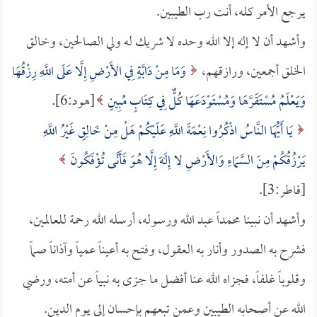
يرجع الأمر كله، أنت رب الطيبين.
وأشهد أن لا إله إلا الله وحده لا شريك له ولي الصالحين، وخالق
الخلق أجمعين، ورازقهم،
وَمَا مِنْ دَابَّةٍ فِي الأَرْضِ إِلَّا عَلَى اللَّهِ رِزْقُهَا
وَيَعْلَمُ مُسْتَقَرَّهَا وَمُسْتَوْدَعَهَا كُلٌّ فِي كِتَابٍ مُبِينٍ
[هود:6].
يَا أَيُّهَا النَّاسُ اذْكُرُوا نِعْمَةَ اللَّهِ عَلَيْكُمْ هَلْ مِنْ خَالِقٍ غَيْرُ اللَّهِ
يَرْزُقُكُمْ مِنَ السَّمَاءِ وَالأَرْضِ لا إِلَهَ إِلَّا هُوَ فَأَنَّى تُؤْفَكُونَ
[فاطر:3].
وأشهد أن نبينا محمداً عبد الله ورسوله، أرسله الله رحمة للعالمين،
فشرح به الصدور وأنار به العقول، وفتح به أعيناً عمياً وآذاناً صماً
وقلوباً غلفاً، فجزاه الله عنا أفضل ما جزى به نبياً عن أمته، ورضي
الله عن أصحابه الطيبين وعمن تبعهم بإحسان إلى يوم الدين.