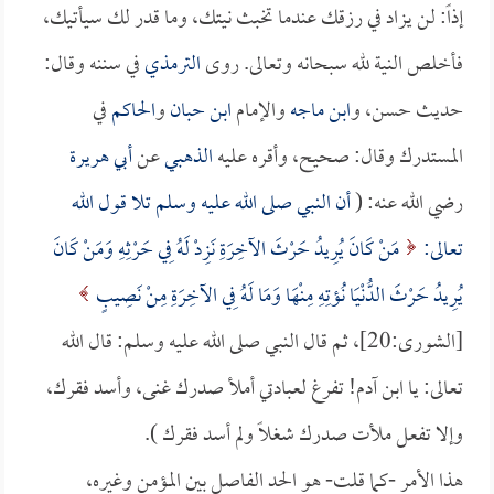
إذاً: لن يزاد في رزقك عندما تخبث نيتك، وما قدر لك سيأتيك،
فأخلص النية لله سبحانه وتعالى. روى
الترمذي
في سننه وقال:
حديث حسن، و
ابن ماجه
والإمام
ابن حبان
و
الحاكم
في
المستدرك وقال: صحيح، وأقره عليه
الذهبي
عن
أبي هريرة
رضي الله عنه: (
أن النبي صلى الله عليه وسلم تلا قول الله
تعالى:
مَنْ كَانَ يُرِيدُ حَرْثَ الآخِرَةِ نَزِدْ لَهُ فِي حَرْثِهِ وَمَنْ كَانَ
يُرِيدُ حَرْثَ الدُّنْيَا نُؤتِهِ مِنْهَا وَمَا لَهُ فِي الآخِرَةِ مِنْ نَصِيبٍ
[الشورى:20]، ثم قال النبي صلى الله عليه وسلم: قال الله
تعالى: يا ابن آدم! تفرغ لعبادتي أملأ صدرك غنى، وأسد فقرك،
وإلا تفعل ملأت صدرك شغلاً ولم أسد فقرك ).
هذا الأمر -كما قلت- هو الحد الفاصل بين المؤمن وغيره،