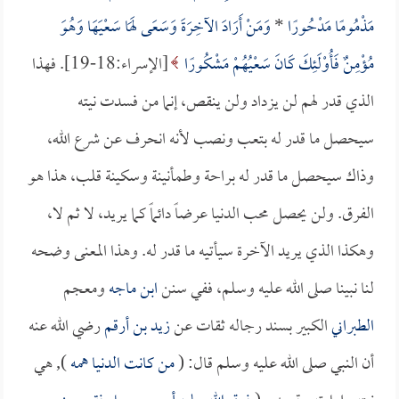
مَذْمُومًا مَدْحُورًا
*
وَمَنْ أَرَادَ الآخِرَةَ وَسَعَى لَهَا سَعْيَهَا وَهُوَ
مُؤْمِنٌ فَأُوْلَئِكَ كَانَ سَعْيُهُمْ مَشْكُورًا
[الإسراء:18-19]. فهذا
الذي قدر لهم لن يزداد ولن ينقص، إنما من فسدت نيته
سيحصل ما قدر له بتعب ونصب لأنه انحرف عن شرع الله،
وذاك سيحصل ما قدر له براحة وطمأنينة وسكينة قلب، هذا هو
الفرق. ولن يحصل محب الدنيا عرضاً دائماً كما يريد، لا ثم لا،
وهكذا الذي يريد الآخرة سيأتيه ما قدر له. وهذا المعنى وضحه
لنا نبينا صلى الله عليه وسلم، ففي سنن
ابن ماجه
ومعجم
الطبراني
الكبير بسند رجاله ثقات عن
زيد بن أرقم
رضي الله عنه
أن النبي صلى الله عليه وسلم قال: (
من كانت الدنيا همه
), هي