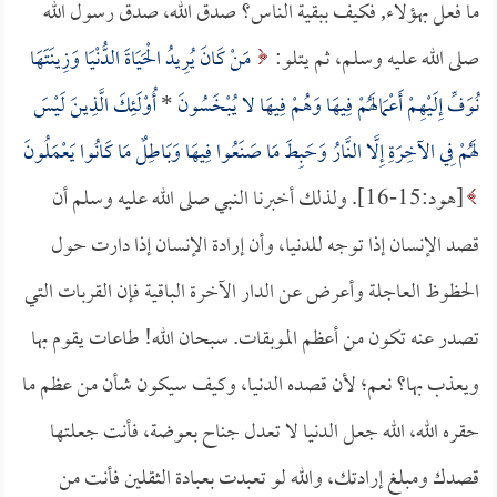
ما فعل بهؤلاء, فكيف ببقية الناس؟ صدق الله، صدق رسول الله
صلى الله عليه وسلم، ثم يتلو:
مَنْ كَانَ يُرِيدُ الْحَيَاةَ الدُّنْيَا وَزِينَتَهَا
نُوَفِّ إِلَيْهِمْ أَعْمَالَهُمْ فِيهَا وَهُمْ فِيهَا لا يُبْخَسُونَ
*
أُوْلَئِكَ الَّذِينَ لَيْسَ
لَهُمْ فِي الآخِرَةِ إِلَّا النَّارُ وَحَبِطَ مَا صَنَعُوا فِيهَا وَبَاطِلٌ مَا كَانُوا يَعْمَلُونَ
[هود:15-16]. ولذلك أخبرنا النبي صلى الله عليه وسلم أن
قصد الإنسان إذا توجه للدنيا، وأن إرادة الإنسان إذا دارت حول
الحظوظ العاجلة وأعرض عن الدار الآخرة الباقية فإن القربات التي
تصدر عنه تكون من أعظم الموبقات. سبحان الله! طاعات يقوم بها
ويعذب بها؟ نعم؛ لأن قصده الدنيا، وكيف سيكون شأن من عظم ما
حقره الله، الله جعل الدنيا لا تعدل جناح بعوضة، فأنت جعلتها
قصدك ومبلغ إرادتك، والله لو تعبدت بعبادة الثقلين فأنت من