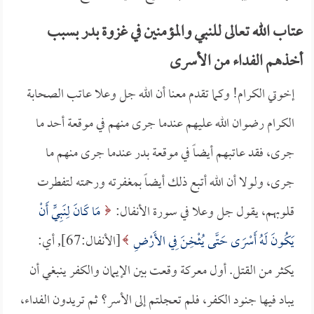
عتاب الله تعالى للنبي والمؤمنين في غزوة بدر بسبب
أخذهم الفداء من الأسرى
إخوتي الكرام! وكما تقدم معنا أن الله جل وعلا عاتب الصحابة
الكرام رضوان الله عليهم عندما جرى منهم في موقعة أحد ما
جرى، فقد عاتبهم أيضاً في موقعة بدر عندما جرى منهم ما
جرى، ولولا أن الله أتبع ذلك أيضاً بمغفرته ورحمته لتفطرت
قلوبهم، يقول جل وعلا في سورة الأنفال:
مَا كَانَ لِنَبِيٍّ أَنْ
يَكُونَ لَهُ أَسْرَى حَتَّى يُثْخِنَ فِي الأَرْضِ
[الأنفال:67], أي:
يكثر من القتل. أول معركة وقعت بين الإيمان والكفر ينبغي أن
يباد فيها جنود الكفر، فلم تعجلتم إلى الأسر؟ ثم تريدون الفداء،