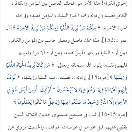
إخوتي الكرام! هذا الأمر هو المحك الفاصل بين المؤمن والكافر،
الكافر قصده وإرادته وهمه الحياة الدنيا، والمؤمن قصده وإرادته
الحياة الآخرة،
مِنْكُمْ مَنْ يُرِيدُ الدُّنْيَا وَمِنْكُمْ مَنْ يُرِيدُ الآخِرَةَ
[آل
عمران:152]. هذا محك فاصل ومعيار حاسم بين المؤمن والكافر،
فمن أراد الدنيا وزينتها فليعزِّ نفسه، ومن أراد الآخرة ونعيمها
فليهنئ نفسه، يقول الله سبحانه وتعالى:
مَنْ كَانَ يُرِيدُ الْحَيَاةَ الدُّنْيَا
وَزِينَتَهَا
[هود:15], إرادته .. قصده .. نيته الدنيا وزينتها،
نُوَفِّ
إِلَيْهِمْ أَعْمَالَهُمْ فِيهَا وَهُمْ فِيهَا لا يُبْخَسُونَ
*
أُوْلَئِكَ الَّذِينَ لَيْسَ لَهُمْ فِي
الآخِرَةِ إِلَّا النَّارُ وَحَبِطَ مَا صَنَعُوا فِيهَا وَبَاطِلٌ مَا كَانُوا يَعْمَلُونَ
[هود:15-16]. ثبت في صحيح
مسلم
في حديث الثلاثة الذين
يقضى عليهم قبل غيرهم في عرصات الموقف، والحديث مروي عن