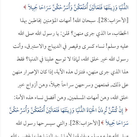
الدُّنْيَا وَزِينَتَهَا فَتَعَالَيْنَ أُمَتِّعْكُنَّ وَأُسَرِّحْكُنَّ سَرَاحًا جَمِيلًا
[الأحزاب:28]. سبحان الله! أمهات المؤمنين يخاطبن بهذا
الخطاب، ما الذي جرى منهن؟ قلن: يا رسول الله صلى الله
عليه وسلم! نساء كسرى وقيصر في الديباج والاستبرق، وأنت
رسول الله خير خلق الله، لماذا لا توسع علينا في الدنيا؟ فقط
هذا الذي جرى منهن، فتنزل هذه الآية، إذا كان الإصرار منهن
على ذلك, فمتعهن وسرحهن سراحاً جميلاً، وهن أزواج خير
خلق الله، وهن أمهات المسلمين, وهن أفضل نساء هذه الأمة:
إِنْ كُنْتُنَّ تُرِدْنَ الْحَيَاةَ الدُّنْيَا وَزِينَتَهَا فَتَعَالَيْنَ أُمَتِّعْكُنَّ وَأُسَرِّحْكُنَّ
سَرَاحًا جَمِيلًا
[الأحزاب:28]. والتي سيسرحها رسول الله
صلى الله عليه وسلم ويفارقها لأنها تريد الدنيا عليها غضب الله.