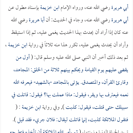
أبي هريرة
رضي الله عنه، ورواه الإمام
ابن خزيمة
بإسناد مطول عن
أبي هريرة
رضي الله عنه، وجاء في الحديث: أن
أبا هريرة
رضي الله
عنه كان إذا أراد أن يحدث بهذا الحديث يغمى عليه، ثم إذا استيقظ
وأراد أن يحدث يغمى عليه، تكرر هذا منه ثلاثاً في رواية
ابن خزيمة
،
ثم بعد ذلك أخبر أن النبي صلى الله عليه وسلم قال: (
أول من
يقضى عليهم يوم القيامة ويحكم بينهم ثلاثة من الخلق: المجاهد،
وقارئ القرآن، والمتصدق. يؤتى بالمجاهد -بالشهيد- فيعرفه الله
نعمه فيعترف بها ويقر، فيقول: ماذا عملت بها؟ فيقول: قاتلت في
سبيلك حتى قتلت، فيقول: كذبت
), وفي رواية
ابن خزيمة
: (
فتقول الملائكة كذبت، إنما قاتلت ليقال: فلان جريء فقد قيل
).
تريد الحياة الدنيا وزينتها، (
ثم يأمر الله الملائكة أن تأخذه فتطرحه