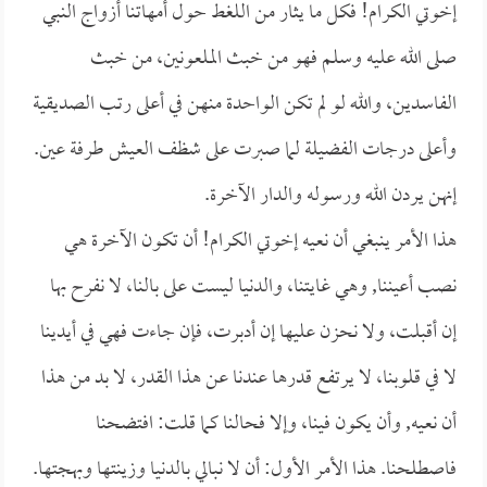
إخوتي الكرام! فكل ما يثار من اللغط حول أمهاتنا أزواج النبي
صلى الله عليه وسلم فهو من خبث الملعونين، من خبث
الفاسدين، والله لو لم تكن الواحدة منهن في أعلى رتب الصديقية
وأعلى درجات الفضيلة لما صبرت على شظف العيش طرفة عين.
إنهن يردن الله ورسوله والدار الآخرة.
هذا الأمر ينبغي أن نعيه إخوتي الكرام! أن تكون الآخرة هي
نصب أعيننا, وهي غايتنا، والدنيا ليست على بالنا، لا نفرح بها
إن أقبلت، ولا نحزن عليها إن أدبرت، فإن جاءت فهي في أيدينا
لا في قلوبنا، لا يرتفع قدرها عندنا عن هذا القدر، لا بد من هذا
أن نعيه, وأن يكون فينا، وإلا فحالنا كما قلت: افتضحنا
فاصطلحنا. هذا الأمر الأول: أن لا نبالي بالدنيا وزينتها وبهجتها.