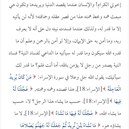
إخوتي الكرام! والإنسان عندما يقصد الدنيا ويريدها وتكون هي
مبعث همه ومحط همته هذا من قصر عقله وحماقته؛ لأنه لن يأتيه
إلا ما قدر له، ولذلك عندما فسدت نيته دل على أنه لا يعرف
ربه، وما آمن به حق الإيمان، وإلا لو آمن بالرحمن وعلم أن ما
قدره الله سيكون وما قدر له سيأتيه ما الداعي لفساد النية؟ فساد
النية يصدر من رجل لا يؤمن بالله، أما أنت فلم؟ ما قدر لك
سيأتيك، يقول الله جل وعلا في سورة الإسراء:
مَنْ كَانَ يُرِيدُ
الْعَاجِلَةَ
[الإسراء:18], هذا قصده وهمه وهمته,
عَجَّلْنَا لَهُ
فِيهَا
[الإسراء:18]. حسب ما يشاء هذا الرجل؟ لا، حسب
ما يشاء الله،
عَجَّلْنَا لَهُ فِيهَا مَا نَشَاءُ
[الإسراء:18], لا ما
يشاؤه هو،
مَا نَشَاءُ لِمَنْ نُرِيدُ ثُمَّ جَعَلْنَا لَهُ جَهَنَّمَ يَصْلاهَا