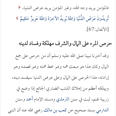
فالمؤمن يريد وجه الله، وغير المؤمن يريد عرض الدنيا،
تُرِيدُونَ عَرَضَ الدُّنْيَا وَاللَّهُ يُرِيدُ الآخِرَةَ وَاللَّهُ عَزِيزٌ حَكِيمٌ
[الأنفال:67].
حرص المرء على المال والشرف مهلكة وفساد لدينه
وقد أخبرنا نبينا صلى الله عليه وسلم أن من حرص على جمع
المال وكان هذا هو مبعث همه وهو محط همته وهو قصده وهو
إرادته، هذا الحرص على المال وعلى عرض الدنيا سيفسد دينه،
ويهلكه أعظم من إهلاك الذئب الضاري الجائع إذا وضع في
زريبة غنم، ثبت في سنن
الترمذي
ومسند الإمام
أحمد
وسنن
الدارمي
بسند صحيح عن
كعب بن مالك
رضي الله عنه أن النبي