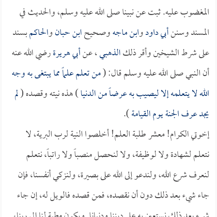
المغضوب عليه. ثبت عن نبينا صلى الله عليه وسلم، والحديث في
المسند وسنن
أبي داود
و
ابن ماجه
وصحيح
ابن حبان
و
الحاكم
بسند
على شرط الشيخين وأقر ذلك
الذهبي
، عن
أبي هريرة
رضي الله عنه
أن النبي صلى الله عليه وسلم قال: (
من تعلم علماً مما يبتغى به وجه
الله لا يتعلمه إلا ليصيب به عرضاً من الدنيا
) هذه نيته وقصده (
لم
يجد عرف الجنة يوم القيامة
).
إخوتي الكرام! معشر طلبة العلم! أخلصوا النية لرب البرية، لا
نتعلم لشهادة ولا لوظيفة، ولا لنحصل منصباً ولا راتباً، نتعلم
لنعرف شرع الله، ولندعو إلى الله على بصيرة، ولنزكي أنفسنا، فإن
جاء شيء بعد ذلك دون أن نقصده، فمن قصده فالويل له، إن جاء
شيء بعد ذلك نستعين به على ديننا ودنيانا, ويكون مطية لنا إلى ربنا،