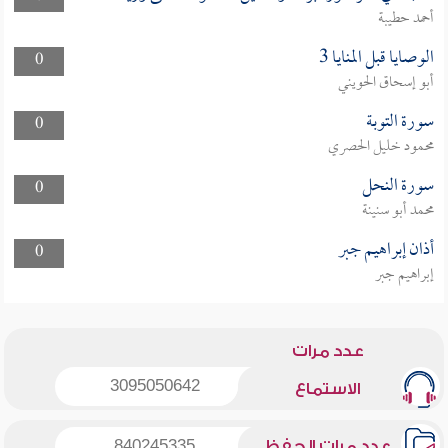
أحمد حطيبة
الوصايا قبل المنايا 3
0
أبو إسحاق الحويني
سورة التوبة
0
محمود خليل الحصري
سورة النحل
0
محمد أبو سنينة
أذان إبراهيم جبر
0
إبراهيم جبر
عدد مرات
3095050642
الاستماع
عدد مرات الحفظ
840245335