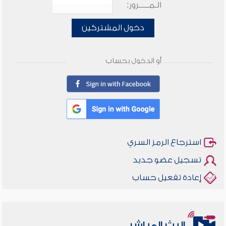
الـمـــــرور:
دخول المشتركين
أو الدخول بحساب
استرجاع الرمز السري
تسجيل عضو جديد
إعادة تفعيل حساب
أخلاقنا أصالة ومعاصرة
البث المباشر