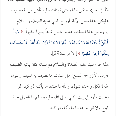
إذاً: إذا جرى منكن هذا وأنتن ثابتات عليه فأنتن من المغضوب
عليكن. هذا معنى الآية. أزواج النبي عليه الصلاة والسلام
يوجه لهن هذا الخطاب عندما طلبن شيئاً يسيراً حقيراً.
وَإِنْ
كُنْتُنَّ تُرِدْنَ اللَّهَ وَرَسُولَهُ وَالدَّارَ الآخِرَةَ فَإِنَّ اللَّهَ أَعَدَّ لِلْمُحْسِنَاتِ
مِنْكُنَّ أَجْرًا عَظِيمًا
[الأحزاب:29].
هذا حال نبينا عليه الصلاة والسلام مع نسائه كان يأتيه الضيف
فيرسل لأزواجه التسع: هل عندكم ما نضيف به ضيف رسول
الله؟ فكل واحدة تقول: والله ما عندنا ما يأكله ذو كبد. لو
دخلت فأرة إلى بيت النبي صلى الله عليه وسلم ما تحصل حبة
قمح ولا تمر. ما عندنا ما يأكله ذو كبد.