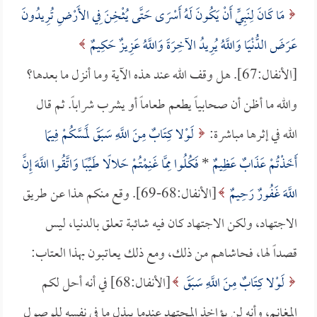
مَا كَانَ لِنَبِيٍّ أَنْ يَكُونَ لَهُ أَسْرَى حَتَّى يُثْخِنَ فِي الأَرْضِ تُرِيدُونَ
عَرَضَ الدُّنْيَا وَاللَّهُ يُرِيدُ الآخِرَةَ وَاللَّهُ عَزِيزٌ حَكِيمٌ
[الأنفال:67]. هل وقف الله عند هذه الآية وما أنزل ما بعدها؟
والله ما أظن أن صحابياً يطعم طعاماً أو يشرب شراباً. ثم قال
الله في إثرها مباشرة:
لَوْلا كِتَابٌ مِنَ اللَّهِ سَبَقَ لَمَسَّكُمْ فِيمَا
أَخَذْتُمْ عَذَابٌ عَظِيمٌ
*
فَكُلُوا مِمَّا غَنِمْتُمْ حَلالًا طَيِّبًا وَاتَّقُوا اللَّهَ إِنَّ
اللَّهَ غَفُورٌ رَحِيمٌ
[الأنفال:68-69]. وقع منكم هذا عن طريق
الاجتهاد، ولكن الاجتهاد كان فيه شائبة تعلق بالدنيا، ليس
قصداً لها، فحاشاهم من ذلك، ومع ذلك يعاتبون بهذا العتاب:
لَوْلا كِتَابٌ مِنَ اللَّهِ سَبَقَ
[الأنفال:68] في أنه أحل لكم
المغانم، وأنه لن يؤاخذ المجتهد عندما يبذل ما في نفسه للوصول