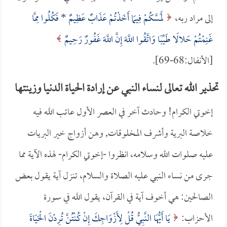
إلى مراد ربه،
لَمَسَّكُمْ فِيمَا أَخَذْتُمْ عَذَابٌ عَظِيمٌ
*
فَكُلُوا مِمَّا
غَنِمْتُمْ حَلالًا طَيِّبًا وَاتَّقُوا اللَّهَ إِنَّ اللَّهَ غَفُورٌ رَحِيمٌ
[الأنفال:68-69].
تحذير الله تعالى لنساء النبي عن إرادة الحياة الدنيا وزينتها
إخوتي الكرام! وحادث آخر في العصر الأول عاتب الله فيه
خلاصة البرية وأشرف المخلوقات, وهن أزواج خير البريات
عليه صلوات الله وسلامه، انظروا -إخوتي الكرام- لهذه الآية مما
جرى من نساء النبي عليه الصلاة والسلام، تنزل آية يقول بعض
الصالحين: هي أخوف آية في القرآن، يقول الله في سورة
الأحزاب:
يَا أَيُّهَا النَّبِيُّ قُلْ لِأَزْوَاجِكَ إِنْ كُنْتُنَّ تُرِدْنَ الْحَيَاةَ