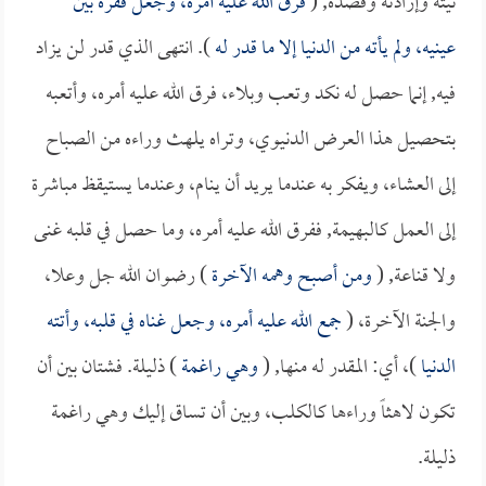
نيته وإرادته وقصده, (
فرق الله عليه أمره، وجعل فقره بين
عينيه، ولم يأته من الدنيا إلا ما قدر له
). انتهى الذي قدر لن يزاد
فيه, إنما حصل له نكد وتعب وبلاء، فرق الله عليه أمره، وأتعبه
بتحصيل هذا العرض الدنيوي، وتراه يلهث وراءه من الصباح
إلى العشاء، ويفكر به عندما يريد أن ينام، وعندما يستيقظ مباشرة
إلى العمل كالبهيمة, ففرق الله عليه أمره، وما حصل في قلبه غنى
ولا قناعة, (
ومن أصبح وهمه الآخرة
) رضوان الله جل وعلا،
والجنة الآخرة، (
جمع الله عليه أمره، وجعل غناه في قلبه، وأتته
الدنيا
)، أي: المقدر له منها, (
وهي راغمة
) ذليلة. فشتان بين أن
تكون لاهثاً وراءها كالكلب، وبين أن تساق إليك وهي راغمة
ذليلة.