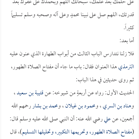
على حلمك بعد علمك، سبحانك اللهم وبحمدك على عفوك بعد
قدرتك، اللهم صل على نبينا محمدٍ وعلى آله وصحبه وسلم تسليماً
كثيراً.
أما بعد:
فلا زلنا نتدارس الباب الثالث من أبواب الطهارة الذي عنون عليه
الترمذي
هذا العنوان فقال: باب ما جاء أن مفتاح الصلاة الطهور،
ثم روى حديثين في هذا الباب:
الحديث الأول: رواه عن أربعةٍ من شيوخه: عن
قتيبة بن سعيد
،
و
هناد بن السري
، و
محمود بن غيلان
، و
محمد بن بشار
رحمهم الله
أجمعين، عن
علي
رضي الله عنه: أن النبي صلى الله عليه وسلم قال:
(
مفتاح الصلاة الطهور، وتحريمها التكبير، وتحليلها التسليم
)، قال