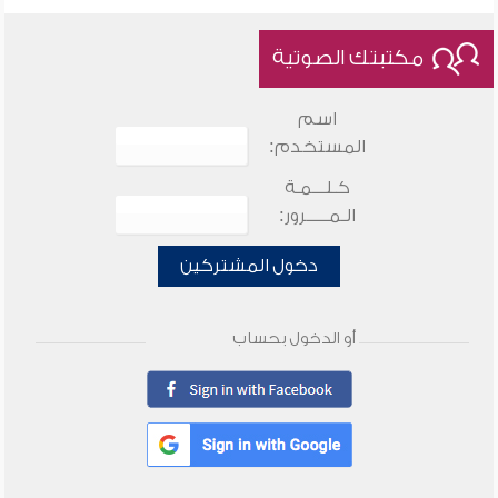
مكتبتك الصوتية
اسم
المستخدم:
كـلـــمـة
الـمـــــرور:
دخول المشتركين
أو الدخول بحساب