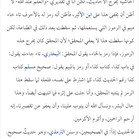
الحاشية يخرج الأحاديث، لكن أنا في تقديري -والعلم عند الله- لا
أظن أن يخفى هذا على
ابن الأثير
، فأظن أنه رمز له بالأحرف تاء خاء
ميم في الرموز التي يستعملها، ثم سقطت بعد ذلك في الطباعة، لكن
كونها سقطت هذا لا يعفي المحقق؛ لأن المحقق كان يخرج هذه
الرموز، فإذا رمز بالخاء، يقول المحقق:
البخاري
، تاء جاءت يقول:
في باب كذا، كتاب كذا، أو رمز بالميم يقول: صحيح
مسلم
كتاب
كذا رقم الحديث كذا، كما اشترط على نفسه، فلعله لما سقط هذا
الرمز لم ينتبه المحقق، وأنا جئت على إثره فما انتبهت أيضاً، وهذا
حال البشر، ونسأل الله أن يتوب علينا، وأن يعفو عن تقصيرنا، إنه
أرحم الراحمين، وأكرم الأكرمين.
فالحديث إذاً: في الصحيحين، وسنن
الترمذي
، وهو حديثٌ صحيح.