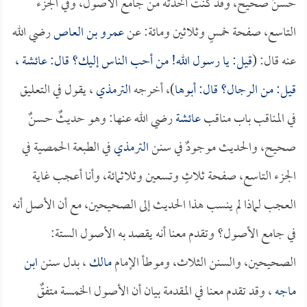
حسنٌ صحيح، وقد كنت أخذته من جامع الأصول، وفي الجزء
التاسع، صفحة خمسٍ وثلاثين ومائة: عن
عمرو بن العاص
رضي الله
عنه قال: (
قيل: يا رسول الله! من أحب الناس إليك؟ قال:
عائشة
،
قيل: من الرجال؟ قال: أبوها
)، أخرجه
الترمذي
، يقول في التعليق
في المناقب باب مناقب
عائشة
رضي الله عنها: وهو حديثٌ حسنٌ
صحيح، والحديث موجودٌ في سنن
الترمذي
في الطبعة الحمصية في
الجزء التاسع، صفحة ثلاثٍ وتسعين وثلاثمائة، وأنا أعجب غاية
العجب لماذا لم ينسب هذا الحديث إلى الصحيحين، مع أن الأصل أنه
في جامع الأصول؟ وتقدم معنا أنه يقصد به الأصول الستة:
الصحيحين، والسنن الثلاث، وموطأ الإمام
مالك
، بدل سنن
ابن
ماجه
، وقد تقدم معنا في المقدمة بيان أن الأصول الخمسة متفقٌ