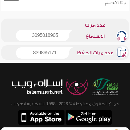
فرقة الاعتصام
عدد مرات
3095018905
الاستماع
عدد مرات الحفظ
839865171
جميع الحقوق محفوظة © 2026 - 1998 لشبكة إسلام ويب