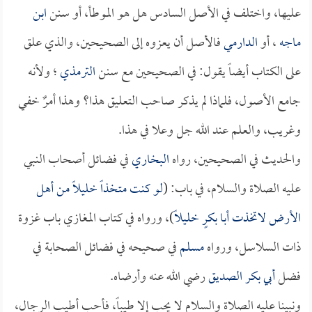
عليها، واختلف في الأصل السادس هل هو الموطأ، أو سنن
ابن
ماجه
، أو
الدارمي
فالأصل أن يعزوه إلى الصحيحين، والذي علق
على الكتاب أيضاً يقول: في الصحيحين مع سنن
الترمذي
؛ ولأنه
جامع الأصول، فلماذا لم يذكر صاحب التعليق هذا؟ وهذا أمرٌ خفي
وغريب، والعلم عند الله جل وعلا في هذا.
والحديث في الصحيحين، رواه
البخاري
في فضائل أصحاب النبي
عليه الصلاة والسلام، في باب: (
لو كنت متخذاً خليلاً من أهل
الأرض لاتخذت أبا بكرٍ خليلاً
)، ورواه في كتاب المغازي باب غزوة
ذات السلاسل، ورواه
مسلم
في صحيحه في فضائل الصحابة في
فضل
أبي بكر الصديق
رضي الله عنه وأرضاه.
ونبينا عليه الصلاة والسلام لا يحب إلا طيباً، فأحب أطيب الرجال،