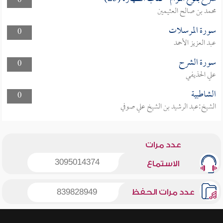
0
محمد بن صالح العثيمين
سورة المرسلات
0
عبد العزيز الأحمد
سورة الشرح
0
علي الحذيفي
الشاطبية
0
الشيخ:عبد الرشيد بن الشيخ علي صوفي
عدد مرات
3095014374
الاستماع
عدد مرات الحفظ
839828949