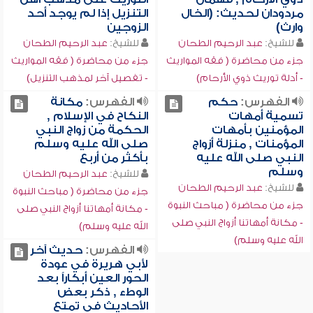
مردودان لحديث: (الخال
التنزيل إذا لم يوجد أحد
وارث)
الزوجين
للشيخ:
عبد الرحيم الطحان
للشيخ:
عبد الرحيم الطحان
جزء من محاضرة ( فقه المواريث
جزء من محاضرة ( فقه المواريث
- أدلة توريث ذوي الأرحام)
- تفصيل آخر لمذهب التنزيل)
الفهرس:
حكم
الفهرس:
مكانة
تسمية أمهات
النكاح في الإسلام ,
المؤمنين بأمهات
الحكمة من زواج النبي
المؤمنات , منزلة أزواج
صلى الله عليه وسلم
النبي صلى الله عليه
بأكثر من أربع
وسلم
للشيخ:
عبد الرحيم الطحان
للشيخ:
عبد الرحيم الطحان
جزء من محاضرة ( مباحث النبوة
جزء من محاضرة ( مباحث النبوة
- مكانة أمهاتنا أزواج النبي صلى
- مكانة أمهاتنا أزواج النبي صلى
الله عليه وسلم)
الله عليه وسلم)
الفهرس:
حديث آخر
لأبي هريرة في عودة
الحور العين أبكاراً بعد
الوطء , ذكر بعض
الأحاديث في تمتع