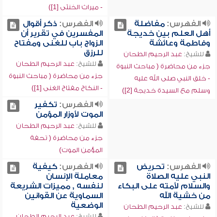
- ميراث الخنثى [1])
الفهرس:
مفاضلة
الفهرس:
ذكر أقوال
أهل العلم بين خديجة
المفسرين في تقرير أن
وفاطمة وعائشة
الزواج باب للغنى ومفتاح
للرزق
للشيخ:
عبد الرحيم الطحان
للشيخ:
عبد الرحيم الطحان
جزء من محاضرة ( مباحث النبوة
جزء من محاضرة ( مباحث النبوة
- خلق النبي صلى الله عليه
- النكاح مفتاح الغنى [1])
وسلم مع السيدة خديجة [2])
الفهرس:
تكفير
الموت لأوزار المؤمن
للشيخ:
عبد الرحيم الطحان
جزء من محاضرة ( تحفة
المؤمن الموت)
الفهرس:
تحريض
الفهرس:
كيفية
النبي عليه الصلاة
معاملة الإنسان
والسلام لأمته على البكاء
لنفسه , مميزات الشريعة
من خشية الله
السماوية عن القوانين
الوضعية
للشيخ:
عبد الرحيم الطحان
للشيخ:
عبد الرحيم الطحان