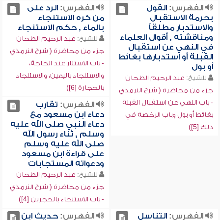
الفهرس:
القول
الفهرس:
الرد على
بحرمة الاستقبال
من كره الاستنجاء
والاستدبار مطلقاً
بالماء , حكم الاستنجاء
ومناقشته , أقوال العلماء
للشيخ:
عبد الرحيم الطحان
في النهي عن استقبال
جزء من محاضرة ( شرح الترمذي
القبلة أو استدبارها بغائط
- باب الاستتار عند الحاجة،
أو بول
والاستنجاء باليمين، والاستنجاء
للشيخ:
عبد الرحيم الطحان
بالحجارة [6])
جزء من محاضرة ( شرح الترمذي
- باب النهي عن استقبال القبلة
الفهرس:
تقارب
دعاء ابن مسعود مع
بغائط أو بول وباب الرخصة في
دعاء النبي صلى الله عليه
ذلك [5])
وسلم , ثناء رسول الله
صلى الله عليه وسلم
على قراءة ابن مسعود
ودعواته المستجابات
للشيخ:
عبد الرحيم الطحان
جزء من محاضرة ( شرح الترمذي
- باب الاستنجاء بالحجرين [4])
الفهرس:
التناسل
الفهرس:
حديث ابن