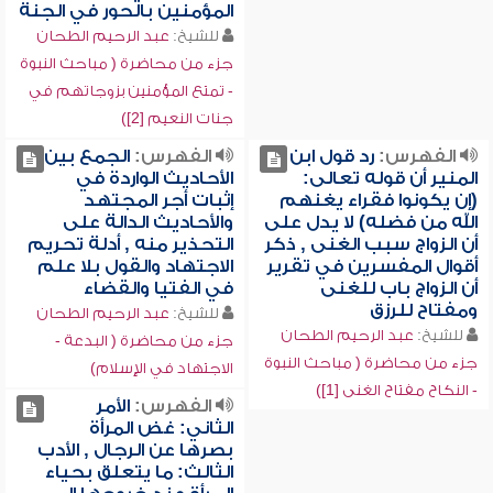
المؤمنين بالحور في الجنة
للشيخ:
عبد الرحيم الطحان
جزء من محاضرة ( مباحث النبوة
- تمتع المؤمنين بزوجاتهم في
جنات النعيم [2])
الفهرس:
رد قول ابن
الفهرس:
الجمع بين
المنير أن قوله تعالى:
الأحاديث الواردة في
(إن يكونوا فقراء يغنهم
إثبات أجر المجتهد
الله من فضله) لا يدل على
والأحاديث الدالة على
أن الزواج سبب الغنى , ذكر
التحذير منه , أدلة تحريم
أقوال المفسرين في تقرير
الاجتهاد والقول بلا علم
أن الزواج باب للغنى
في الفتيا والقضاء
ومفتاح للرزق
للشيخ:
عبد الرحيم الطحان
للشيخ:
عبد الرحيم الطحان
جزء من محاضرة ( البدعة -
جزء من محاضرة ( مباحث النبوة
الاجتهاد في الإسلام)
- النكاح مفتاح الغنى [1])
الفهرس:
الأمر
الثاني: غض المرأة
بصرها عن الرجال , الأدب
الثالث: ما يتعلق بحياء