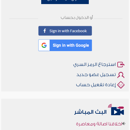
أو الدخول بحساب
استرجاع الرمز السري
تسجيل عضو جديد
إعادة تفعيل حساب
البث المباشر
أخلاقنا أصالة ومعاصرة