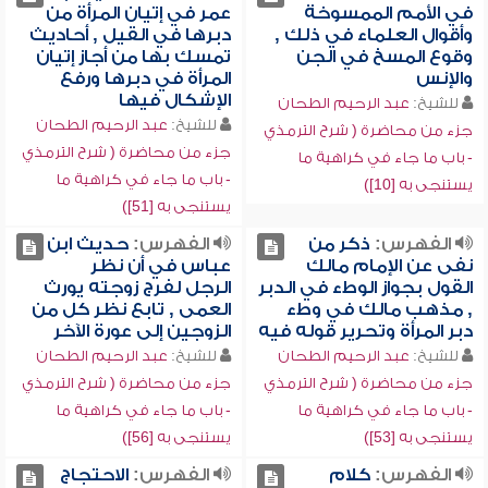
في الأمم الممسوخة
عمر في إتيان المرأة من
وأقوال العلماء في ذلك ,
دبرها في القيل , أحاديث
وقوع المسخ في الجن
تمسك بها من أجاز إتيان
والإنس
المرأة في دبرها ورفع
الإشكال فيها
للشيخ:
عبد الرحيم الطحان
للشيخ:
عبد الرحيم الطحان
جزء من محاضرة ( شرح الترمذي
جزء من محاضرة ( شرح الترمذي
- باب ما جاء في كراهية ما
- باب ما جاء في كراهية ما
يستنجى به [10])
يستنجى به [51])
الفهرس:
ذكر من
الفهرس:
حديث ابن
نفى عن الإمام مالك
عباس في أن نظر
القول بجواز الوطء في الدبر
الرجل لفرج زوجته يورث
, مذهب مالك في وطء
العمى , تابع نظر كل من
دبر المرأة وتحرير قوله فيه
الزوجين إلى عورة الآخر
للشيخ:
عبد الرحيم الطحان
للشيخ:
عبد الرحيم الطحان
جزء من محاضرة ( شرح الترمذي
جزء من محاضرة ( شرح الترمذي
- باب ما جاء في كراهية ما
- باب ما جاء في كراهية ما
يستنجى به [53])
يستنجى به [56])
الفهرس:
كلام
الفهرس:
الاحتجاج