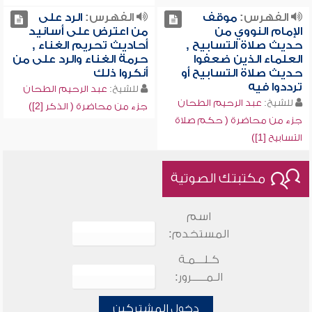
الفهرس:
موقف
الفهرس:
الرد على
الإمام النووي من
من اعترض على أسانيد
حديث صلاة التسابيح ,
أحاديث تحريم الغناء ,
العلماء الذين ضعفوا
حرمة الغناء والرد على من
حديث صلاة التسابيح أو
أنكروا ذلك
ترددوا فيه
للشيخ:
عبد الرحيم الطحان
للشيخ:
عبد الرحيم الطحان
جزء من محاضرة ( الذكر [2])
جزء من محاضرة ( حكم صلاة
التسابيح [1])
مكتبتك الصوتية
اسم
المستخدم:
كـلـــمـة
الـمـــــرور:
دخول المشتركين