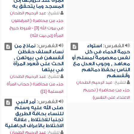
المرأة عند خروجها إلى
المسجد وما يتحقق به
للشيخ:
عبد الرحيم الطحان
جزء من محاضرة ( المرابطون
في بيوت الله [3] - شروط خروج
المرأة إلى بيت الله)
الفهرس:
استواء
الفهرس:
نماذج من
حرمة الدماء في كل
نساء السلف حفظن
نفس معصومة لمسلم أو
أنفسهن في بيوتهن ,
معاهد , وجوب العدل مع
الحث على قعود المرأة
الناس بحفظ دمائهم
في بيتها
وأنفسهم
للشيخ:
عبد الرحيم الطحان
للشيخ:
عبد الرحيم الطحان
جزء من محاضرة ( حجاب المرأة
جزء من محاضرة ( تحريم
المسلمة [1])
الاعتداء على النفس)
الفهرس:
أمر النبي
صلى الله عليه وسلم
للنساء بحافة الطريق
تجنباً للاختلاط , علاقة
الاختلاط بالأعراف الجاهلية
للشيخ:
عبد الرحيم الطحان