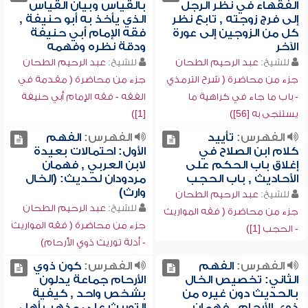
الفقهاء في نظر الرجل
بالقياس وبيان القياس
إلى فرج زوجته , تابع نظر
الذي يأخذ به أبو حنيفة ,
كل من الزوجين إلى عورة
فقه الإمام أبي حنيفة
الآخر
ودقة نظره وفهمه
للشيخ:
عبد الرحيم الطحان
للشيخ:
عبد الرحيم الطحان
جزء من محاضرة ( شرح الترمذي
جزء من محاضرة ( مقدمة في
- باب ما جاء في كراهية ما
الفقه - فقه الإمام أبي حنيفة
يستنجى به [56])
[1])
الفهرس:
تأييد
الفهرس:
الفهم
كلام ابن الصلاح في
الأول: احتمالات بعيدة
إغلاق باب الحكم على
لابن العربي , فهمان
الأحاديث , باب الحجب
مردودان لحديث: (الخال
وارث)
للشيخ:
عبد الرحيم الطحان
للشيخ:
عبد الرحيم الطحان
جزء من محاضرة ( فقه المواريث
جزء من محاضرة ( فقه المواريث
- الحجب [1])
- أدلة توريث ذوي الأرحام)
الفهرس:
الفهم
الفهرس:
كون ذوي
الثاني: تخصيص الخال
الأرحام جماعة يدلون
بالحديث دون غيره من
بشخص واحد , كيفية
ذوي الأرحام , فهمان
التوريث على مذهب أهل