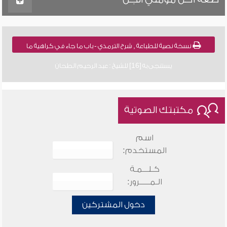
نسخة نصية للطباعة , شرح الترمذي - باب ما جاء في كراهية ما
يستنجى به [16] للشيخ : عبد الرحيم الطحان
مكتبتك الصوتية
اسم
المستخدم:
كـلـــمـة
الـمـــــرور:
دخول المشتركين