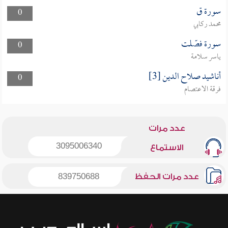
سورة ق
0
محمد ركابي
سورة فصّلت
0
ياسر سلامة
أناشيد صلاح الدين [3]
0
فرقة الاعتصام
عدد مرات
3095006340
الاستماع
عدد مرات الحفظ
839750688