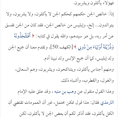
فهؤلاء يأكلون ويشربون.
إذاً: خالص الجن حكمهم كحكم الجن لا يأكلون، ولا يشربون، ولا
يتوالدون... إلخ، وإبليس من خالص الجن، فقد كان من الجن ففسق
عن أمر ربه، بل هو سيدهم، والله يقول في كتابه:
أَفَتَتَّخِذُونَهُ
وَذُرِّيَّتَهُ أَوْلِيَاءَ مِنْ دُونِي
[الكهف:50]، وتقدم معنا أن جميع الجن
ولد إبليس، كما أن جميع الإنس ولد نبينا آدم.
ومنهم أجناس يأكلون، ويتناكحون، ويشربون، وهم السعالى،
والغول، والقطرب، وأشباه ذلك.
وهذا القول منقول عن
وهب بن منبه
، وقد علق عليه الإمام
الترمذي
فقال: هذا قول ممكن محتمل، غير أن العمومات تقتضي أن
الكل يأكلون، فقد أذكر لكم أن بعض الجن لا يأكلون، لكن