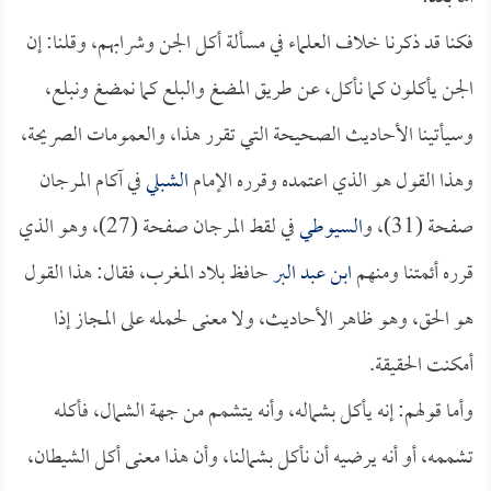
فكنا قد ذكرنا خلاف العلماء في مسألة أكل الجن وشرابهم، وقلنا: إن
الجن يأكلون كما نأكل، عن طريق المضغ والبلع كما نمضغ ونبلع،
وسيأتينا الأحاديث الصحيحة التي تقرر هذا، والعمومات الصريحة،
وهذا القول هو الذي اعتمده وقرره الإمام
الشبلي
في آكام المرجان
صفحة (31)، و
السيوطي
في لقط المرجان صفحة (27)، وهو الذي
قرره أئمتنا ومنهم
ابن عبد البر
حافظ بلاد المغرب، فقال: هذا القول
هو الحق، وهو ظاهر الأحاديث، ولا معنى لحمله على المجاز إذا
أمكنت الحقيقة.
وأما قولهم: إنه يأكل بشماله، وأنه يتشمم من جهة الشمال، فأكله
تشممه، أو أنه يرضيه أن نأكل بشمالنا، وأن هذا معنى أكل الشيطان،