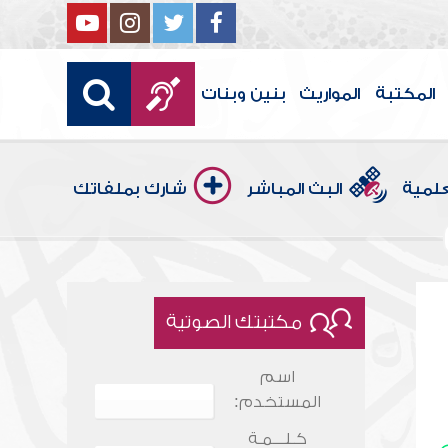
المكتبة
المواريث
بنين وبنات
علمية
البث المباشر
شارك بملفاتك
مكتبتك الصوتية
اسم
المستخدم:
كـلـــمـة