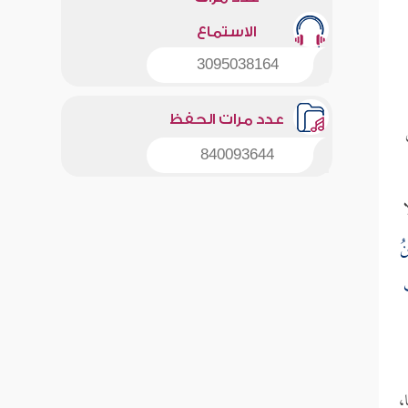
الاستماع
3095038164
عدد مرات الحفظ
840093644
نُ
ْ
،