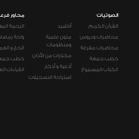
الصوتيات
محاور فرع
القرآن الكريم
أناشيد
الرحمة المه
محاضرات ودروس
متون علمية
واحة رمضان
ومنظومات
محاضرات مفرغة
الحج و العم
مختارات من الأذان
خطب جمعة
خطب جمع
أدعية و أذكار
الكتاب المسموع
القراءات ال
استراحة التسجيلات