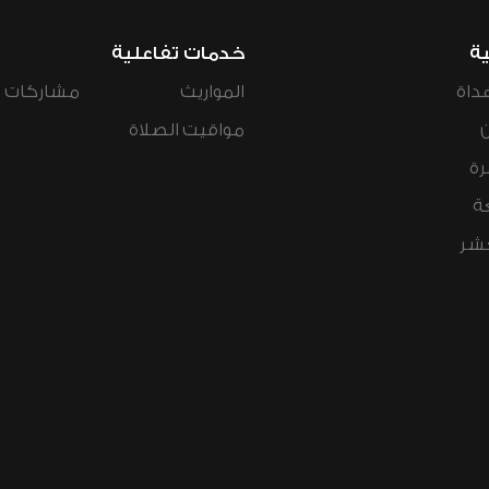
ية
خدمات تفاعلية
داة
المواريث
مشاركات ال
مواقيت الصلاة
رة
ة
عشر