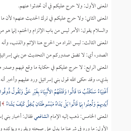
المعنى الأول: ولا حرج عليكم في أن تحدثوا عنهم.
المعنى الثاني: ولا حرج عليكم في ترك الحديث عنهم؛ لأن ما
والسلام يقول: الأمر ليس من باب الإلزام والحتم، إنما هو من
المعنى الثالث: ليس المراد من الحرج هنا الإثم والذنب، وأنه لا
الصدر، أي: لا تضق صدوركم من التحديث عن بني إسرائيل، م
المعنى الرابع: لا حرج عليكم في حكاية ما وقع فيهم وصدر من
بذيء، وقد حكى الله قول بني إسرائيل ورد عليهم وأخبر أ
أَغْنِيَاءُ سَنَكْتُبُ مَا قَالُوا وَقَتْلَهُمُ الأَنْبِيَاءَ بِغَيْرِ حَقٍّ وَنَقُولُ ذُوق
أَيْدِيهِمْ وَلُعِنُوا بِمَا قَالُوا بَلْ يَدَاهُ مَبْسُوطَتَانِ يُنفِقُ كَيْفَ يَشَاءُ
[ا
المعنى الخامس: ذهب إليه الإمام
الشافعي
فقال: أخبار بني إس
الأول: ما ورد في شرعنا ما يدل على صحته ويقرره ويؤكده 