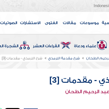
Indones
سية
موسوعات
مقالات
الفتوى
الاستشارات
الصوتيات
علماء ودعاة
القراءات العشر
الشجرة ال
لرحيم الطحان
شرح مقدمة الترمذي
شرح الترمذي - مقدمات [3]
ي - مقدمات [3]
عبد الرحيم الطحان