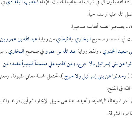
حمة الله يقول كما في شرف أصحاب الحديث للإمام
الخطيب البغدادي
في
 لم يصحبوا نفسه أنفاسه صحبوا.
ثابت في المسند وصحيح
البخاري
و
الترمذي
من رواية
عبد الله بن عمرو بن
بي سعيد الخدري
، ولفظ رواية
عبد الله بن عمرو
في صحيح
البخاري
، عن
ثوا عن بني إسرائيل ولا حرج، ومن كذب علي متعمداً فليتبوأ مقعده من
 (
وحدثوا عن بني إسرائيل ولا حرج
)، تحتمل خمسة معاني مقبولة، ومعن
الله في الفتح.
آخر الموعظة الماضية، وأعيدها هنا على سبيل الإيجاز، ثم أبين فوائد وآثار
هرة المشرفة.