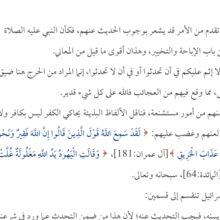
 تقدم من الأمر قد يشعر بوجوب الحديث عنهم، فكأن النبي عليه الصلاة
 باب الإباحة والتخيير، وهذان أقوى ما قيل من المعاني.
 إثم عليكم في أن تحدثوا أو في أن لا تحدثوا، إنما المراد من الحرج هنا ضيق
ما وقع فيهم من العجائب فالله على كل شيء قدير.
هم من أمور مستشنعة، فناقل الألفاظ البذيئة يحاكي الكفر ليس بكافر ولا
نه لعنهم وغضب عليهم:
لَقَدْ سَمِعَ اللَّهُ قَوْلَ الَّذِينَ قَالُوا إِنَّ اللَّهَ فَقِيرٌ وَنَحْ
ُوا عَذَابَ الْحَرِيقِ
[آل عمران:181]،
وَقَالَتِ الْيَهُودُ يَدُ اللَّهِ مَغْلُولَةٌ غُلَّت
لمائدة:64]، سبحانه وتعالى.
رائيل تنقسم إلى قسمين:
ويبينه، فيجب التحديث عنه؛ لأن هذا من ضمن التحدث عما ورد في شرعنا