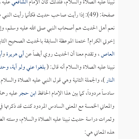
نبينا عليه الصلاة والسلام، فلذلك كان الإمام
الشافعي
عليه ر
صفحة: (49): إذا رأيت صاحب حديث فكأنما رأيت النبي صلى الله عليه وسلم حياً.
نعم أهل الحديث هم أصحاب النبي صلى الله عليه وسلم، وإن
إخوتي الكرام! ختمنا الموعظة السابقة بالحديث الصحيح ال
العاص
، وتقدم معنا أن الحديث روي أيضاً عن
أبي هريرة
و
أ
نبينا عليه الصلاة والسلام أنه قال: (
بلغوا عني ولو آية، وحد
النار
)، والجملة الثانية وهي قول النبي عليه الصلاة والسلام:
سادساً مردوداً، كما بين هذا الإمام الحافظ
ابن حجر
عليه رحمة 
والمعاني الخمسة مع المعنى السادس المردود كنت قد ذكرتها في 
وثمرات دراسة حديث نبينا عليه الصلاة والسلام، وسنته الطا
هذه المعاني هي: