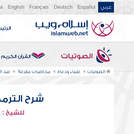
عربي
Español
Deutsch
Français
English
ia
الرئي
الصوتيات
القرآن الكريم
الصوتيات
علماء ودعاة
محاضرات مفرغة
عبد ا
شرح الترمذ
للشيخ : 