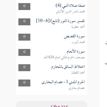
صفة صلاة النبي (4)
0
محمد ناصر الدين الألباني
تفسير سورة النور (تابع) [6 - 10]
0
أحمد حطيبة
سورة القصص
0
محمد أيوب
سورة الأنعام
0
مصحف الحرم المكي لعام 1426هـ
ى
اختلاط السائق بالمحارم
0
أحمد القطان
الحرم المدني 1 - عصام البخارى
0
عصام بخاري
عدد مرات