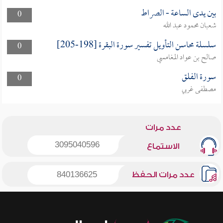
بين يدى الساعة - الصراط
0
شعبان محمود عبد الله
سلسلة محاسن التأويل تفسير سورة البقرة [198-205]
0
صالح بن عواد المغامسي
سورة الفلق
0
مصطفى غربي
عدد مرات
3095040596
الاستماع
عدد مرات الحفظ
840136625