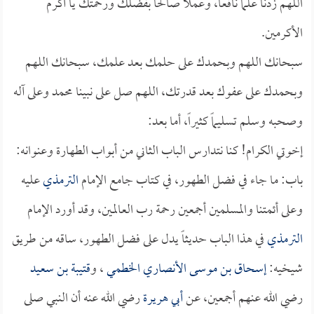
اللهم زدنا علماً نافعاً، وعملاً صالحاً بفضلك ورحمتك يا أكرم
الأكرمين.
سبحانك اللهم وبحمدك على حلمك بعد علمك، سبحانك اللهم
وبحمدك على عفوك بعد قدرتك، اللهم صل على نبينا محمد وعلى آله
وصحبه وسلم تسليماً كثيراً، أما بعد:
إخوتي الكرام! كنا نتدارس الباب الثاني من أبواب الطهارة وعنوانه:
باب: ما جاء في فضل الطهور، في كتاب جامع الإمام
الترمذي
عليه
وعلى أئمتنا والمسلمين أجمعين رحمة رب العالمين، وقد أورد الإمام
الترمذي
في هذا الباب حديثاً يدل على فضل الطهور، ساقه من طريق
شيخيه:
إسحاق بن موسى الأنصاري الخطمي
، و
قتيبة بن سعيد
رضي الله عنهم أجمعين، عن
أبي هريرة
رضي الله عنه أن النبي صلى