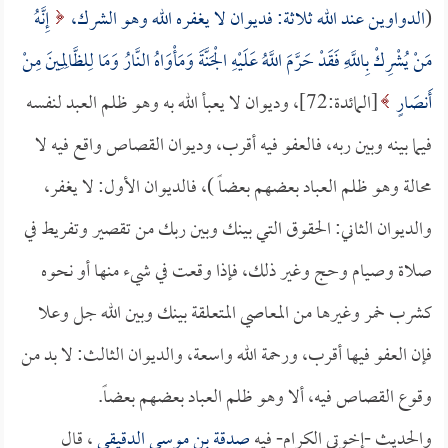
(
الدواوين عند الله ثلاثة: فديوان لا يغفره الله وهو الشرك،
إِنَّهُ
مَنْ يُشْرِكْ بِاللَّهِ فَقَدْ حَرَّمَ اللَّهُ عَلَيْهِ الْجَنَّةَ وَمَأْوَاهُ النَّارُ وَمَا لِلظَّالِمِينَ مِنْ
أَنصَارٍ
[المائدة:72]، وديوان لا يعبأ الله به وهو ظلم العبد لنفسه
فيما بينه وبين ربه، فالعفو فيه أقرب، وديوان القصاص واقع فيه لا
محالة وهو ظلم العباد بعضهم بعضاً )، فالديوان الأول: لا يغفر،
والديوان الثاني: الحقوق التي بينك وبين ربك من تقصير وتفريط في
صلاة وصيام وحج وغير ذلك، فإذا وقعت في شيء منها أو نحوه
كشرب خمر وغيرها من المعاصي المتعلقة بينك وبين الله جل وعلا
فإن العفو فيها أقرب، ورحمة الله واسعة، والديوان الثالث: لا بد من
وقوع القصاص فيه، ألا وهو ظلم العباد بعضهم بعضاً.
والحديث -إخوتي الكرام- فيه
صدقة بن موسى الدقيقي
، قال