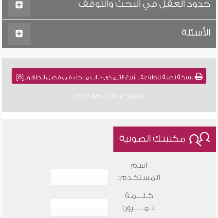
حدود العقل في البحث والتوقف
الأسئلة
نسخة نصية للطباعة , شرح الترمذي - باب ما جاء في فضل الطهور [8]
للشيخ : عبد الرحيم الطحان
مكتبتك الصوتية
اسم
المستخدم:
كـلـــمـة
الـمـــــرور: