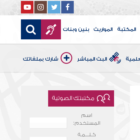
المكتبة
المواريث
بنين وبنات
علمية
البث المباشر
شارك بملفاتك
مكتبتك الصوتية
اسم
المستخدم:
كـلـــمـة