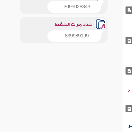
3095028343
عدد مرات الحفظ
839989199
رة
ر