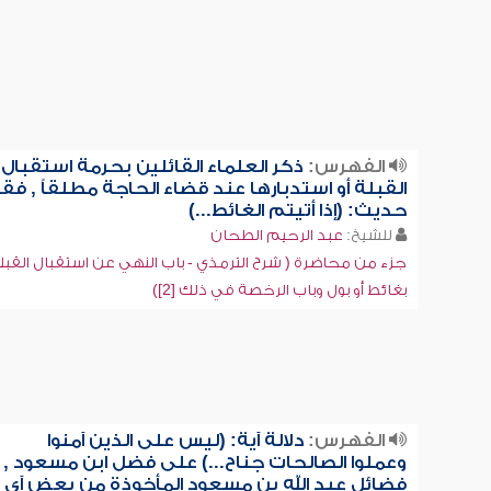
الفهرس:
ذكر العلماء القائلين بحرمة استقبال
القبلة أو استدبارها عند قضاء الحاجة مطلقاً , فق
حديث: (إذا أتيتم الغائط...)
للشيخ:
عبد الرحيم الطحان
جزء من محاضرة ( شرح الترمذي - باب النهي عن استقبال القبل
بغائط أو بول وباب الرخصة في ذلك [2])
الفهرس:
دلالة آية: (ليس على الذين آمنوا
وعملوا الصالحات جناح...) على فضل ابن مسعود ,
فضائل عبد الله بن مسعود المأخوذة من بعض آي