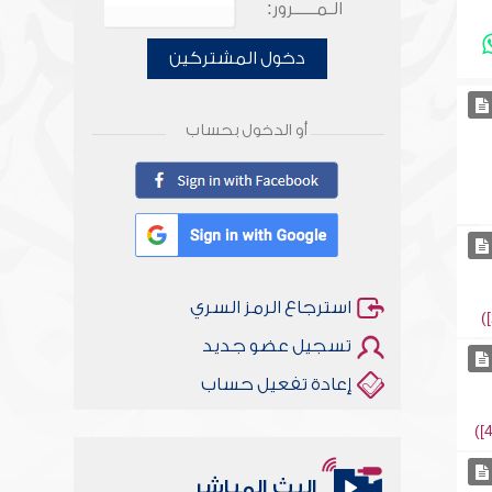
الـمـــــرور:
دخول المشتركين
أو الدخول بحساب
استرجاع الرمز السري
تسجيل عضو جديد
إعادة تفعيل حساب
البث المباشر