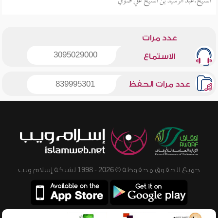
الشيخ:عبد الرشيد بن الشيخ علي صوفي
عدد مرات
3095029000
الاستماع
عدد مرات الحفظ
839995301
جميع الحقوق محفوظة © 2026 - 1998 لشبكة إسلام ويب