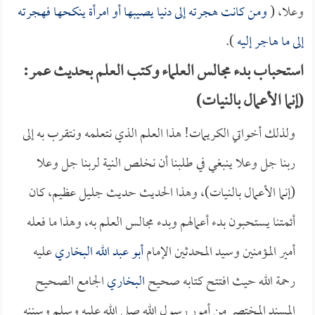
وعلا، (
ومن كانت هجرته إلى دنيا يصيبها أو امرأة ينكحها فهجرته
إلى ما هاجر إليه
).
استحباب بدء مجالس العلماء وكتب العلم بحديث عمر:
(إنما الأعمال بالنيات)
ولذلك أخواتي الكريمات! هذا العلم الذي نتعلمه ونتقرب به إلى
ربنا جل وعلا ينبغي في طلبنا أن نخلص النية لربنا جل وعلا
(إنما الأعمال بالنيات)، وهذا الحديث حديث جليل عظيم، كان
أئمتنا يستحبون بدء أعمالهم وبدء مجالس العلم به، وهذا ما فعله
أمير المؤمنين وسيد المحدثين الإمام
أبو عبد الله البخاري
عليه
رحمة الله حيث افتتح كتابه صحيح
البخاري
الجامع الصحيح
المسند المختصر من أمور رسول الله صلى الله عليه وسلم وسننه