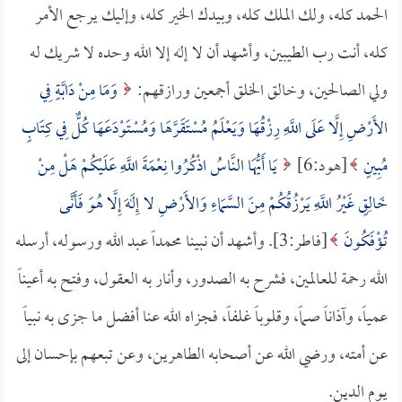
الحمد كله، ولك الملك كله، وبيدك الخير كله، وإليك يرجع الأمر
كله، أنت رب الطيبين، وأشهد أن لا إله إلا الله وحده لا شريك له
ولي الصالحين، وخالق الخلق أجمعين ورازقهم:
وَمَا مِنْ دَابَّةٍ فِي
الأَرْضِ إِلَّا عَلَى اللَّهِ رِزْقُهَا وَيَعْلَمُ مُسْتَقَرَّهَا وَمُسْتَوْدَعَهَا كُلٌّ فِي كِتَابٍ
مُبِينٍ
[هود:6]
يَا أَيُّهَا النَّاسُ اذْكُرُوا نِعْمَةَ اللَّهِ عَلَيْكُمْ هَلْ مِنْ
خَالِقٍ غَيْرُ اللَّهِ يَرْزُقُكُمْ مِنَ السَّمَاءِ وَالأَرْضِ لا إِلَهَ إِلَّا هُوَ فَأَنَّى
تُؤْفَكُونَ
[فاطر:3]. وأشهد أن نبينا محمداً عبد الله ورسوله، أرسله
الله رحمة للعالمين، فشرح به الصدور، وأنار به العقول، وفتح به أعيناً
عمياً، وآذاناً صماً، وقلوباً غلفاً، فجزاه الله عنا أفضل ما جزى به نبياً
عن أمته، ورضي الله عن أصحابه الطاهرين، وعن تبعهم بإحسان إلى
يوم الدين.