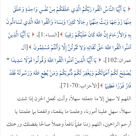
يَا أَيُّهَا النَّاسُ اتَّقُوا رَبَّكُمُ الَّذِي خَلَقَكُمْ مِنْ نَفْسٍ وَاحِدَةٍ وَخَلَقَ
مِنْهَا زَوْجَهَا وَبَثَّ مِنْهُمَا رِجَالًا كَثِيرًا وَنِسَاءً وَاتَّقُوا اللَّهَ الَّذِي تَسَاءَلُونَ
بِهِ وَالأَرْحَامَ إِنَّ اللَّهَ كَانَ عَلَيْكُمْ رَقِيبًا
[النساء:1]،
يَا أَيُّهَا الَّذِينَ
آمَنُوا اتَّقُوا اللَّهَ حَقَّ تُقَاتِهِ وَلا تَمُوتُنَّ إِلَّا وَأَنْتُمْ مُسْلِمُونَ
[آل
عمران:102]،
يَا أَيُّهَا الَّذِينَ آمَنُوا اتَّقُوا اللَّهَ وَقُولُوا قَوْلًا سَدِيدًا
*
يُصْلِحْ لَكُمْ أَعْمَالَكُمْ وَيَغْفِرْ لَكُمْ ذُنُوبَكُمْ وَمَنْ يُطِعِ اللَّهَ وَرَسُولَهُ فَقَدْ
فَازَ فَوْزًا عَظِيمًا
[الأحزاب:70-71].
اللهم لا سهل إلا ما جعلته سهلاً، وأنت تجعل الحزن إذا شئت
سهلاً، سهل علينا أمورنا، وعلمنا ما ينفعنا، وانفعنا بما علمتنا يا
أرحم الراحمين، اللهم زدنا علماً نافعاً وعملاً صالحا بفضلك ورحمتك