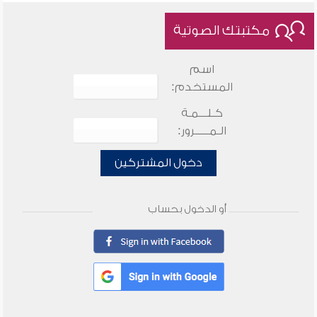
مكتبتك الصوتية
اسم
المستخدم:
كـلـــمـة
الـمـــــرور:
دخول المشتركين
أو الدخول بحساب