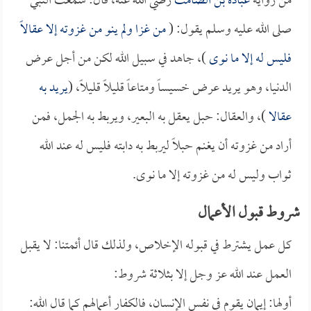
من رواية
عبادة بن الصامت
رضي الله عنه، قال: سمعت النبي
صلى الله عليه وسلم يقول: (
من غزا ولم ينو من غزوته إلا عقالاً
فليس له إلا ما نوى
)، جاهد في سبيل الله لكن من أجل عرض
الدنيا، وهو يريد عرض خسيساً ومتاعاً قليلاً قليلاً، (
يريد به
عقالا
)، والعقال: حبل يعقل به البعير، ويربط به الجمل، فمن
أراد من غزوته أن يغنم حبلاً ليربط به دابته فليس له عند الله
ثواب وليس له من غزوته إلا ما نوى.
شروط قبول الأعمال
كل عمل يشترط في قبوله الإخلاص، ولذلك قال أئمتنا: لا يقبل
العمل عند الله عز وجل إلا بثلاثة شروط:
أولها: إيمان يقوم في نفس الإنسان، فالكفار أعمالهم كما قال الله: