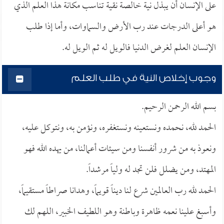
على الإنسان أن يبذل نية خالصة نقية تناسب مكانة هذا العلم الذي
هو أعلى الدرجات عند رب الأرض والسماوات، وأما إذا طلب
الإنسان العلم لغرض الدنيا فالويل له ثم الويل له.
وجوب إخلاص النية في طلب العلم
بسم الله الرحمن الرحيم.
الحمد لله، نحمده ونستعينه ونستغفره، ونؤمن به، ونتوكل عليه،
ونعوذ به من شرور أنفسنا ومن سيئات أعمالنا، من يهده الله فهو
المهتد، ومن يضلل فلن تجد له ولياً مرشداً.
الحمد لله رب العالمين شرع لنا ديناً قويماً، وهدانا صراطاً مستقيماً،
وأسبغ علينا نعمه ظاهرة وباطنة وهو اللطيف الخبير، اللهم لك