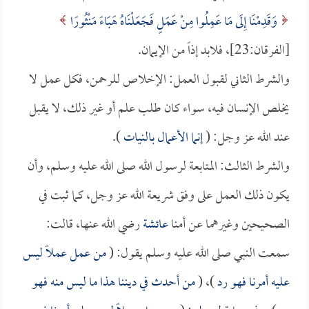
وَقَدِمْنَا إِلَى مَا عَمِلُوا مِنْ عَمَلٍ فَجَعَلْنَاهُ هَبَاءً مَنْثُورًا
[الفرقان:23]، فلابد إذاً من الإيمان.
والشرط الثاني لقبول العمل: الإخلاص للرحمن، فكل عمل لا
يخلص الإنسان فيه، سواء كان طلب علم أو غير ذلك، لا يقبل
عند الله عز وجل: (
إنما الأعمال بالنيات
).
والشرط الثالث: المتابعة لرسول الله صلى الله عليه وسلم، وأن
يكون ذلك العمل على وفق شريعة الله عز وجل، كما ثبت في
الصحيحين وغيرهما عن أمنا
عائشة
رضي الله عنها، قالت:
سمعت النبي صلى الله عليه وسلم يقول: (
من عمل عملاً ليس
عليه أمرنا فهو رد
)، (
من أحدث في ديننا هذا ما ليس منه فهو