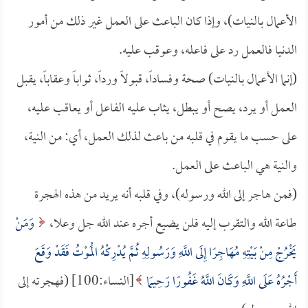
الأعمال بالنيات)، وإذا كان الباعث على العمل غير ذلك من أمور
الدنيا فالعمل رد على فاعله، وعوقب عليه.
(إنما الأعمال بالنيات) صحة وفساداً، قبولاً ورداً، ثواباً وعقاباً، يقبل
العمل أو يرد، يصح أو يبطل، يثاب عليه الفاعل أو يعاقب عليه،
على حسب ما يقوم في قلبه من باعث لذلك العمل، أي: من النية،
والنية هي الباعث على العمل.
(فمن هاجر إلى الله ورسوله)، وفي قلبه أنه يريد من هذه الهجرة
طاعة الله والتقرب إليه فلن يضيع أجره عند الله جل وعلا،
وَمَنْ
يَخْرُجْ مِنْ بَيْتِهِ مُهَاجِرًا إِلَى اللَّهِ وَرَسُولِهِ ثُمَّ يُدْرِكْهُ الْمَوْتُ فَقَدْ وَقَعَ
أَجْرُهُ عَلَى اللَّهِ وَكَانَ اللَّهُ غَفُورًا رَحِيمًا
[النساء:100] (فهجرته إلى