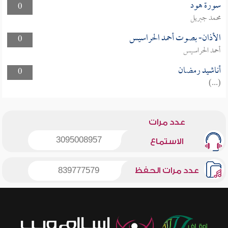
سورة هود
0
محمد جبريل
الأذان- بصوت أحمد الحراسيس
0
أحمد الحراسيس
أناشيد رمضان
0
(...)
عدد مرات
3095008957
الاستماع
عدد مرات الحفظ
839777579