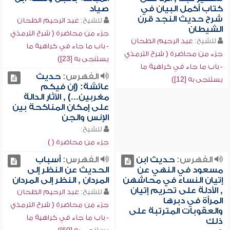
كتاب أكمل البيان في
صياد
شرح حديث النجد قرن
للشيخ:
عبد الرحيم الطحان
الشيطان
جزء من محاضرة ( شرح الترمذي
للشيخ:
عبد الرحيم الطحان
- باب ما جاء في كراهية ما
جزء من محاضرة ( شرح الترمذي
يستنجى به [23])
- باب ما جاء في كراهية ما
الفهرس:
حديث
يستنجى به [12])
عائشة: (إن فيكم
مغربين...) , الآثار الدالة
على إمكان المناكحة بين
الإنس والجن
للشيخ:
جزء من محاضرة ( )
الفهرس:
حديث ابن
الفهرس:
أسباب
مسعود في النهي عن
الحديث عن النظر إلى
إتيان النساء في محاشهن
المردان , النظر إلى المردان
, الأدلة على تحريم إتيان
للشيخ:
عبد الرحيم الطحان
المرأة في دبرها
جزء من محاضرة ( شرح الترمذي
والعقوبات المترتبة على
- باب ما جاء في كراهية ما
ذلك