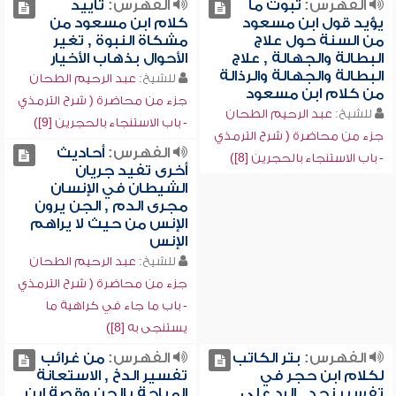
الفهرس:
ثبوت ما
الفهرس:
تأييد
يؤيد قول ابن مسعود
كلام ابن مسعود من
من السنة حول علاج
مشكاة النبوة , تغير
البطالة والجهالة , علاج
الأحوال بذهاب الأخيار
البطالة والجهالة والرذالة
للشيخ:
عبد الرحيم الطحان
من كلام ابن مسعود
جزء من محاضرة ( شرح الترمذي
للشيخ:
عبد الرحيم الطحان
- باب الاستنجاء بالحجرين [9])
جزء من محاضرة ( شرح الترمذي
الفهرس:
أحاديث
- باب الاستنجاء بالحجرين [8])
أخرى تفيد جريان
الشيطان في الإنسان
مجرى الدم , الجن يرون
الإنس من حيث لا يراهم
الإنس
للشيخ:
عبد الرحيم الطحان
جزء من محاضرة ( شرح الترمذي
- باب ما جاء في كراهية ما
يستنجى به [8])
الفهرس:
بتر الكاتب
الفهرس:
من غرائب
لكلام ابن حجر في
تفسير الدخ , الاستعانة
تفسير نجد , الرد على
المباحة بالجن وقصة ابن