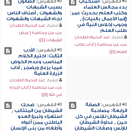
الفهرس:
استحباب
الفهرس:
الضالون
بدء مجالس العلماء
بسبب الشبهات
وكتب العلم بحديث عمر:
والشهوات , أصناف الناس
(إنما الأعمال بالنيات) ,
تجاه الشبهات والشهوات
وجوب إخلاص النية في
للشيخ:
عبد الرحيم الطحان
طلب العلم
جزء من محاضرة ( مرض
للشيخ:
عبد الرحيم الطحان
الشبهات [1])
جزء من محاضرة ( آداب طالب
الفهرس:
الأدب
العلم [1])
الثالث: اختيار الكلام
المناسب وعدم الخوض
فيما يزعج ويضجر , آداب
الزيارة العامة
للشيخ:
عبد الرحيم الطحان
جزء من محاضرة ( آداب الزيارة
في الله [3])
الفهرس:
الصفة
الفهرس:
ضحك
الرابعة: مصاحبة
الشيطان من المتثائب ,
الشيطان للإنس في كل
استهزاء وتبرؤ العدو
حين , عداوة الشيطان
الباطني ممن أغواه
للإنس وصفات الشيطان
وأطغاه من بني الإنسان