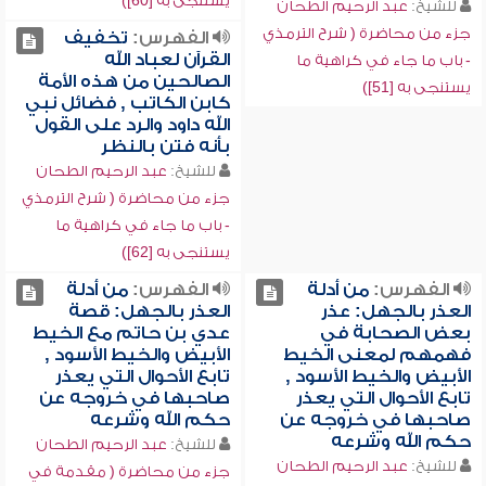
يستنجى به [60])
للشيخ:
عبد الرحيم الطحان
جزء من محاضرة ( شرح الترمذي
الفهرس:
تخفيف
القرآن لعباد الله
- باب ما جاء في كراهية ما
الصالحين من هذه الأمة
يستنجى به [51])
كابن الكاتب , فضائل نبي
الله داود والرد على القول
بأنه فتن بالنظر
للشيخ:
عبد الرحيم الطحان
جزء من محاضرة ( شرح الترمذي
- باب ما جاء في كراهية ما
يستنجى به [62])
الفهرس:
من أدلة
الفهرس:
من أدلة
العذر بالجهل: عذر
العذر بالجهل: قصة
بعض الصحابة في
عدي بن حاتم مع الخيط
فهمهم لمعنى الخيط
الأبيض والخيط الأسود ,
الأبيض والخيط الأسود ,
تابع الأحوال التي يعذر
تابع الأحوال التي يعذر
صاحبها في خروجه عن
صاحبها في خروجه عن
حكم الله وشرعه
حكم الله وشرعه
للشيخ:
عبد الرحيم الطحان
للشيخ:
عبد الرحيم الطحان
جزء من محاضرة ( مقدمة في