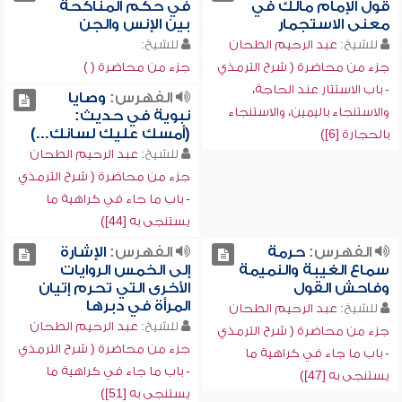
قول الإمام مالك في
في حكم المناكحة
معنى الاستجمار
بين الإنس والجن
للشيخ:
عبد الرحيم الطحان
للشيخ:
جزء من محاضرة ( شرح الترمذي
جزء من محاضرة ( )
- باب الاستتار عند الحاجة،
الفهرس:
وصايا
والاستنجاء باليمين، والاستنجاء
نبوية في حديث:
(أمسك عليك لسانك...)
بالحجارة [6])
للشيخ:
عبد الرحيم الطحان
جزء من محاضرة ( شرح الترمذي
- باب ما جاء في كراهية ما
يستنجى به [44])
الفهرس:
حرمة
الفهرس:
الإشارة
سماع الغيبة والنميمة
إلى الخمس الروايات
وفاحش القول
الأخرى التي تحرم إتيان
المرأة في دبرها
للشيخ:
عبد الرحيم الطحان
للشيخ:
عبد الرحيم الطحان
جزء من محاضرة ( شرح الترمذي
جزء من محاضرة ( شرح الترمذي
- باب ما جاء في كراهية ما
- باب ما جاء في كراهية ما
يستنجى به [47])
يستنجى به [51])