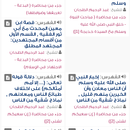
وسلم
جزء من محاضرة ( البدعة -
للشيخ:
عبد الرحيم الطحان
تعريفها وضوابطها)
جزء من محاضرة ( مباحث النبوة
الفهرس:
قصة ابن
- خلق النبي صلى الله عليه
معين المحدث مع أبي
وسلم مع السيدة خديجة [1])
ثور الفقيه , القسم الأول
من أقسام المجتهدين:
المجتهد المطلق
للشيخ:
عبد الرحيم الطحان
جزء من محاضرة ( البدعة -
الاجتهاد في الإسلام)
الفهرس:
إخبار النبي
الفهرس:
دلالة قوله
صلى الله عليه وسلم
تعالى: (... إلا أمم
أن الناس معادن وأن
أمثالكم) على اختلاف
الخيرين منهم قليل ,
طبائع الناس ومعادنهم ,
نماذج شقية من الناس
نماذج شقية من الناس
للشيخ:
عبد الرحيم الطحان
للشيخ:
عبد الرحيم الطحان
جزء من محاضرة ( إن سعيكم
جزء من محاضرة ( إن سعيكم
لشتى [2])
لشتى [2])