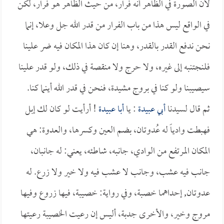
لأن الصورة في الظاهر أنه فرار، من حيث الظاهر هو فرار، لكن
في الواقع ليس هذا من باب الفرار من قدر الله جل وعلا، إنما
نحن ندفع القدر بالقدر، وهنا إن كان هذا المكان فيه ضر علينا
فلنجتنبه إلى غيره، ولا حرج ولا منقصة في ذلك، ولو قدر علينا
سيصيبنا ولو كنا في بروج مشيدة، فنحن في قدر الله أينما كنا.
ثم قال لسيدنا
أبي عبيدة
: يا
أبا عبيدة
! أرأيت لو كان لك إبل
فهبطت وادياً له عُدوتان، بضم العين وكسرها، والعدوة: هي
المكان المرتفع من الوادي، جانبه، شاطئه، يعني: له جانبان،
جانب فيه عشب، وجانب لا عشب فيه ولا خير ولا زرع. له
عدوتان, إحداهما خصبة، وفي رواية: خصيبة، فيها زروع وفيها
مروج وخير، والأخرى جدبة، أليس إن رعيت الخصيبة رعيتها