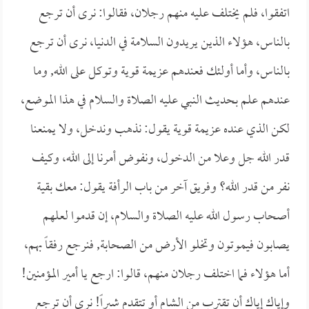
اتفقوا، فلم يختلف عليه منهم رجلان، فقالوا: نرى أن ترجع
بالناس، هؤلاء الذين يريدون السلامة في الدنيا، نرى أن ترجع
بالناس، وأما أولئك فعندهم عزيمة قوية وتوكل على الله, وما
عندهم علم بحديث النبي عليه الصلاة والسلام في هذا الموضع،
لكن الذي عنده عزيمة قوية يقول: نذهب وندخل، ولا يمنعنا
قدر الله جل وعلا من الدخول، ونفوض أمرنا إلى الله، وكيف
نفر من قدر الله؟ وفريق آخر من باب الرأفة يقول: معك بقية
أصحاب رسول الله عليه الصلاة والسلام، إن قدموا لعلهم
يصابون فيموتون وتخلو الأرض من الصحابة, فنرجع رفقاً بهم،
أما هؤلاء فما اختلف رجلان منهم، قالوا: ارجع يا أمير المؤمنين!
وإياك إياك أن تقترب من الشام أو تتقدم شبراً! نرى أن ترجع