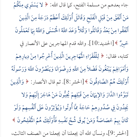
جاء بعدهم من مسلمة الفتح، كما قال الله:
لا يَسْتَوِي مِنْكُمْ
مَنْ أَنْفَقَ مِنْ قَبْلِ الْفَتْحِ وَقَاتَلَ أُوْلَئِكَ أَعْظَمُ دَرَجَةً مِنَ الَّذِينَ
أَنْفَقُوا مِنْ بَعْدُ وَقَاتَلُوا وَكُلًّا وَعَدَ اللَّهُ الْحُسْنَى وَاللَّهُ بِمَا تَعْمَلُونَ
خَبِيرٌ
[الحديد:10]. والله قدم المهاجرين على الأنصار في
كتابه، فقال:
لِلْفُقَرَاءِ الْمُهَاجِرِينَ الَّذِينَ أُخْرِجُوا مِنْ دِيارِهِمْ
وَأَمْوَالِهِمْ يَبْتَغُونَ فَضْلًا مِنَ اللَّهِ وَرِضْوَانًا وَيَنْصُرُونَ اللَّهَ وَرَسُولَهُ
أُوْلَئِكَ هُمُ الصَّادِقُونَ
[الحشر:8]. ثم قال الأنصار:
وَالَّذِينَ
تَبَوَّءُوا الدَّارَ وَالإِيمَانَ مِنْ قَبْلِهِمْ يُحِبُّونَ مَنْ هَاجَرَ إِلَيْهِمْ وَلا
يَجِدُونَ فِي صُدُورِهِمْ حَاجَةً مِمَّا أُوتُوا وَيُؤْثِرُونَ عَلَى أَنْفُسِهِمْ وَلَوْ
كَانَ بِهِمْ خَصَاصَةٌ وَمَنْ يُوقَ شُحَّ نَفْسِهِ فَأُوْلَئِكَ هُمُ الْمُفْلِحُونَ
[الحشر:9]، ونسأل الله أن يجعلنا أن يجعلنا من الصنف الثالث،