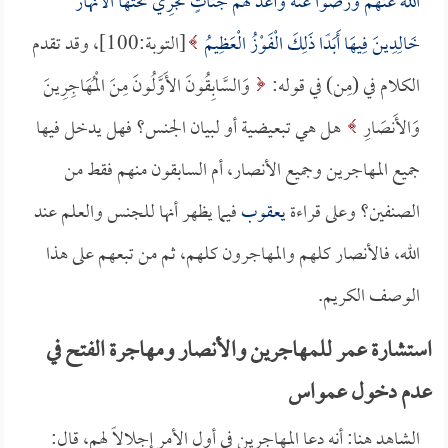
اللَّهُ عَنْهُمْ وَرَضُوا عَنْهُ وَأَعَدَّ لَهُمْ جَنَّاتٍ تَجْرِي تَحْتَهَا الأَنْهَارُ
خَالِدِينَ فِيهَا أَبَدًا ذَلِكَ الْفَوْزُ الْعَظِيمُ
[التوبة:100]، وقد تقدم
الكلام في (مِن) في قوله:
وَالسَّابِقُونَ الأَوَّلُونَ مِنَ الْمُهَاجِرِينَ
وَالأَنصَارِ
هل هي تبعيضية أو لبيان الجنس؟ فهل يدخل فيها
جميع المهاجرين وجميع الأنصار، أم السابقون منهم فقط من
الصنفين؟ وعلى قراءة
يعقوب
فيما يظهر أنها للجنس والعلم عند
الله، فالأنصار كلهم والمهاجرون كلهم، ثم من تبعهم على هذا
الوصف الكريم.
استشارة عمر للمهاجرين والأنصار ومهاجرة الفتح في
عدم دخول عمواس
الشاهد هنا: أنه دعا المهاجرين في أول الأمر إجلالاً لهم، قال: