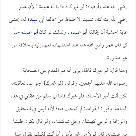
رضي الله عنه وأرضاه: لو غيرك قالها يا
أبا عبيدة
! لأن
عمر
رضي الله عنه كان شديد الاحتياط من مخالفة
أبي عبيدة
له، يخشى
غاية الخشية أن يخالفه
أبو عبيدة
، ولذلك لو كان
أبو عبيدة
حياً
كما قال
عمر
رضي الله عنه عند استشهاده لعهد إليه بالخلافة من
غير مشورة.
وهنا قال: لو غيرك قالها، يرى أنه هو المقدم على الصحابة
رضوان الله عليهم أجمعين. وقوله: (لو غيرك) الجواب: لعاقبته،
لكن أنت أمير الأجناد، فلو غيرك قالها لما سلم من عقابي في هذه
الساعة. وقيل: الجواب: لم أتعجب منه؛ لأنه ليس في التحقيق
والرزانة والوعي كهيئتك وعلى شاكلتك، ولو قال يكون طيشاً
من طيشانه، قال قولاً من غير تأمل، أما أنت فكيف تقول هذا