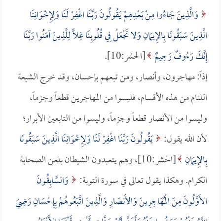
وَالَّذِينَ جَاءُوا مِنْ بَعْدِهِمْ يَقُولُونَ رَبَّنَا اغْفِرْ لَنَا وَلِإِخْوَانِنَا
الَّذِينَ سَبَقُونَا بِالإِيمَانِ وَلا تَجْعَلْ فِي قُلُوبِنَا غِلًّا لِلَّذِينَ آمَنُوا رَبَّنَا
إِنَّكَ رَءُوفٌ رَحِيمٌ
[الحشر:10].
إذاً: مهاجرون، وأنصار، ومن تبعهم بإحسان، وقد خرج الشيعة
اللئام من هذه الأقسام، فليسوا من المهاجرين قطعاً وجزماً،
وليسوا من الأنصار قطعاً وجزماً، وليسوا من التابعين الأبرار؛
لأن الله يقول:
يَقُولُونَ رَبَّنَا اغْفِرْ لَنَا وَلِإِخْوَانِنَا الَّذِينَ سَبَقُونَا
بِالإِيمَانِ
[الحشر:10]، وهم يتعبدون الشيطان بلعن الصحابة
الكرام. وهكذا يقول تعالى في سورة التوبة:
وَالسَّابِقُونَ
الأَوَّلُونَ مِنَ الْمُهَاجِرِينَ وَالأَنصَارِ وَالَّذِينَ اتَّبَعُوهُمْ بِإِحْسَانٍ رَضِيَ