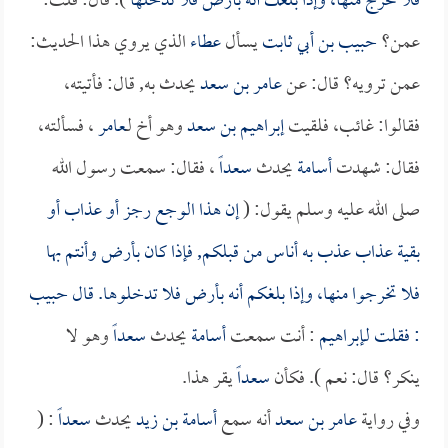
فلا تخرج منها، وإذا بلغك أنه بأرض فلا تدخلها
). قال: قلت:
عمن؟
حبيب بن أبي ثابت
يسأل
عطاء
الذي يروي هذا الحديث:
عمن ترويه؟ قال: عن
عامر بن سعد
يحدث به, قال: فأتيته،
فقالوا: غائب، فلقيت
إبراهيم بن سعد
وهو أخ لـ
عامر
، فسألته،
فقال: شهدت
أسامة
يحدث
سعداً
، فقال: سمعت رسول الله
صلى الله عليه وسلم يقول: (
إن هذا الوجع رجز أو عذاب أو
بقية عذاب عذب به أناس من قبلكم, فإذا كان بأرض وأنتم بها
فلا تخرجوا منها، وإذا بلغكم أنه بأرض فلا تدخلوها. قال
حبيب
: فقلت لـ
إبراهيم
: أنت سمعت
أسامة
يحدث
سعداً
وهو لا
ينكر؟ قال: نعم ). فكأن
سعداً
يقر هذا.
وفي رواية
عامر بن سعد
أنه سمع
أسامة بن زيد
يحدث
سعداً
: (