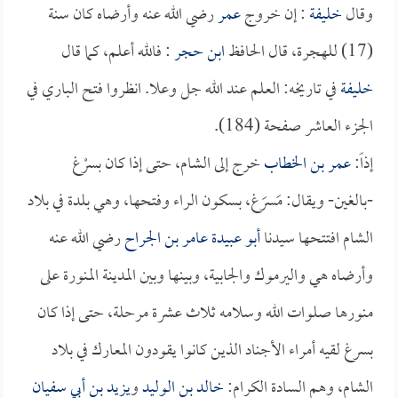
وقال
خليفة
: إن خروج
عمر
رضي الله عنه وأرضاه كان سنة
(17) للهجرة، قال الحافظ
ابن حجر
: فالله أعلم، كما قال
خليفة
في تاريخه: العلم عند الله جل وعلا. انظروا فتح الباري في
الجزء العاشر صفحة (184).
إذاً:
عمر بن الخطاب
خرج إلى الشام، حتى إذا كان بسرْغ
-بالغين- ويقال: مَسرَغ، بسكون الراء وفتحها، وهي بلدة في بلاد
الشام افتتحها سيدنا
أبو عبيدة عامر بن الجراح
رضي الله عنه
وأرضاه هي واليرموك والجابية، وبينها وبين المدينة المنورة على
منورها صلوات الله وسلامه ثلاث عشرة مرحلة، حتى إذا كان
بسرغ لقيه أمراء الأجناد الذين كانوا يقودون المعارك في بلاد
الشام، وهم السادة الكرام:
خالد بن الوليد
و
يزيد بن أبي سفيان