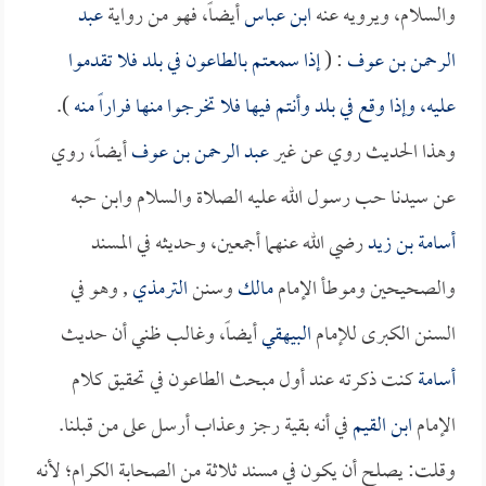
والسلام، ويرويه عنه
ابن عباس
أيضاً، فهو من رواية
عبد
الرحمن بن عوف
: (
إذا سمعتم بالطاعون في بلد فلا تقدموا
عليه، وإذا وقع في بلد وأنتم فيها فلا تخرجوا منها فراراً منه
).
وهذا الحديث روي عن غير
عبد الرحمن بن عوف
أيضاً، روي
عن سيدنا حب رسول الله عليه الصلاة والسلام وابن حبه
أسامة بن زيد
رضي الله عنهما أجمعين، وحديثه في المسند
والصحيحين وموطأ الإمام
مالك
وسنن
الترمذي
, وهو في
السنن الكبرى للإمام
البيهقي
أيضاً، وغالب ظني أن حديث
أسامة
كنت ذكرته عند أول مبحث الطاعون في تحقيق كلام
الإمام
ابن القيم
في أنه بقية رجز وعذاب أرسل على من قبلنا.
وقلت: يصلح أن يكون في مسند ثلاثة من الصحابة الكرام؛ لأنه