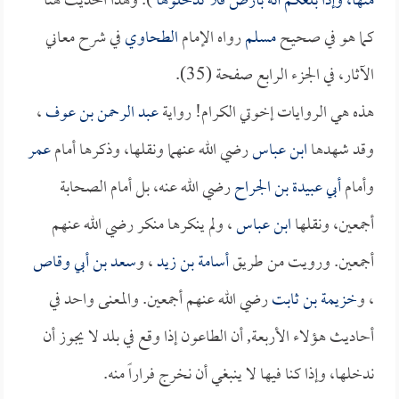
منها، وإذا بلغكم أنه بأرض فلا تدخلوها
). وهذا الحديث هنا
كما هو في صحيح
مسلم
رواه الإمام
الطحاوي
في شرح معاني
الآثار، في الجزء الرابع صفحة (35).
هذه هي الروايات إخوتي الكرام! رواية
عبد الرحمن بن عوف
،
وقد شهدها
ابن عباس
رضي الله عنهما ونقلها، وذكرها أمام
عمر
وأمام
أبي عبيدة بن الجراح
رضي الله عنه، بل أمام الصحابة
أجمعين، ونقلها
ابن عباس
، ولم ينكرها منكر رضي الله عنهم
أجمعين. ورويت من طريق
أسامة بن زيد
، و
سعد بن أبي وقاص
، و
خزيمة بن ثابت
رضي الله عنهم أجمعين. والمعنى واحد في
أحاديث هؤلاء الأربعة, أن الطاعون إذا وقع في بلد لا يجوز أن
ندخلها، وإذا كنا فيها لا ينبغي أن نخرج فراراً منه.