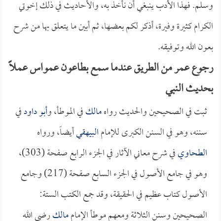
وسلم. فهذا الأدب ينبغي أن نأخذ به، والأحاديث في ذلك إخوتي
الكرام كثيرة وفيرة، أذكر لكم بعضها، ثم أبين ما يتعلق بها من شرح
بعون الله وتوفيقه.
رجوع عمر من الطريق عندما سمع بطاعون عمواس عملاً
بحديث النبي
ثبت في الصحيحين والحديث رواه
مالك
في الموطأ، و
أبو داود
في
سننه، وهو في السنن الكبرى للإمام
البيهقي
أيضاً، ورواه
الطحاوي
في شرح معاني الآثار في الجزء الرابع صفحة (303)،
وهو في جامع الأصول في الجزء السابع صفحة (217) وجامع
الأصول كتاب عظيم في الحقيقة، وقد جمع الكتب الستة:
الصحيحين وسنن الثلاثة ومعهم موطأ الإمام
مالك
رضي الله