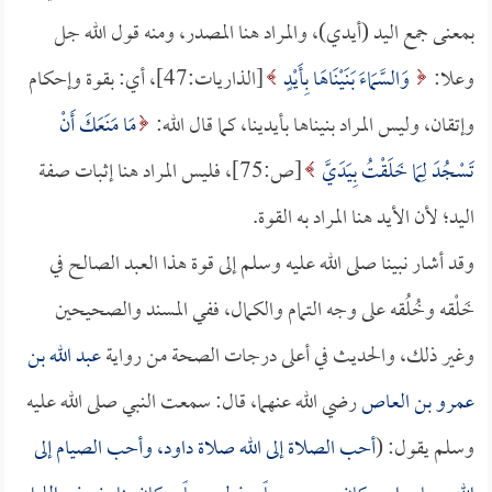
بمعنى جمع اليد (أيدي)، والمراد هنا المصدر، ومنه قول الله جل
وعلا:
وَالسَّمَاءَ بَنَيْنَاهَا بِأَيْدٍ
[الذاريات:47]، أي: بقوة وإحكام
وإتقان، وليس المراد بنيناها بأيدينا، كما قال الله:
مَا مَنَعَكَ أَنْ
تَسْجُدَ لِمَا خَلَقْتُ بِيَدَيَّ
[ص:75]، فليس المراد هنا إثبات صفة
اليد؛ لأن الأيد هنا المراد به القوة.
وقد أشار نبينا صلى الله عليه وسلم إلى قوة هذا العبد الصالح في
خَلْقه وخُلُقه على وجه التمام والكمال، ففي المسند والصحيحين
وغير ذلك، والحديث في أعلى درجات الصحة من رواية
عبد الله بن
عمرو بن العاص
رضي الله عنهما، قال: سمعت النبي صلى الله عليه
وسلم يقول: (
أحب الصلاة إلى الله صلاة داود، وأحب الصيام إلى