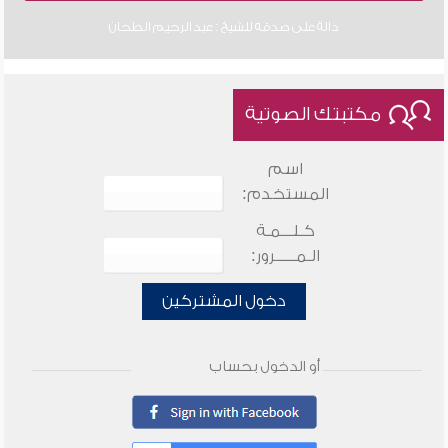
دالة على صدقه للشيخ : عبد الرحيم الطحان
مكتبتك الصوتية
اسم
المستخدم:
كـلـــمـة
الـمـــــرور:
دخول المشتركين
أو الدخول بحساب