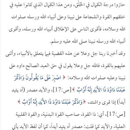
حازوا درجة الكمال في الخَلْق، ومن هذا الكمال الذي كانوا عليه في
خلقهم القوة والشجاعة على نبينا وعلى أنبياء الله ورسله صلوات
الله وسلامه، فأقوى الناس على الإطلاق أنبياء الله ورسله، وأقوى
أنبياء الله ورسله نبينا صلى الله عليه وسلم.
وقد أخبرنا ربنا جل وعلا عن هذه القضية فيما يتعلق بالأنبياء، وأثنى
عليهم بالقوة، فالله جل وعلا يقول في حق العبد الصالح داود على
نبينا وعليه صلوات الله وسلامه:
اصْبِرْ عَلَى مَا يَقُولُونَ وَاذْكُرْ
عَبْدَنَا دَاوُدَ ذَا الأَيْدِ إِنَّهُ أَوَّابٌ
[ص:17]، والأيد مصدر (آد يئيد
أيداً) إذا قوى واشتد،
وَاذْكُرْ عَبْدَنَا دَاوُدَ ذَا الأَيْدِ إِنَّهُ أَوَّابٌ
[ص:17]، أي: ذا القوة، صاحب القوة البدنية، والقوة القلبية
العلية، والأيد كما قلت: مصدر آد يئيد أيداً، كما أن لفظ الأيد يأتي