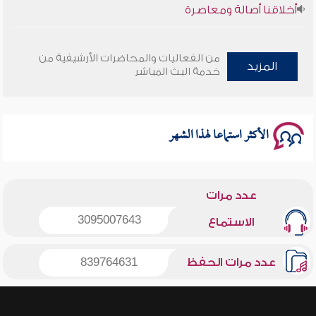
وأمنهم من خوف 9
من الفعاليات والمحاضرات الأرشيفية من
المزيد
خدمة البث المباشر
سلسلة محاضرات نفحات رمضانية 1444هـ
الأكثر استماعا لهذا الشهر
عدد مرات
3095007643
الاستماع
عدد مرات الحفظ
839764631