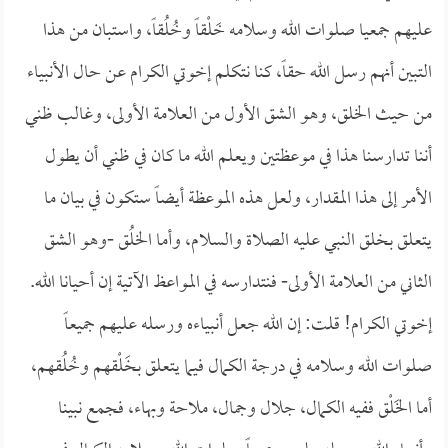
عليهم جمعيا صلوات الله وسلامه خَلْقاً وخُلُقاً، واستبان من هذا
التبين أنهم رسل الله حقاً، كنا نتكلم إخوتي الكرام عن حال الأنبياء
من حيث الخلق، وهو الشق الأول من العلامة الأولى، وغالب ظني
أننا تدارسنا هذا في موعظتين ويعلم الله ما كان في ظني أن يطول
الأمر إلى هذا المقدار، ولعل هذه الموعظة أيضاً ستكون في بيان ما
يتعلق بخلق النبي عليه الصلاة والسلام، وأما الخلُق -وهو الشق
الثاني من العلامة الأولى- فنتدارسه في المواعظ الآتية إن أحيانا الله.
إخوتي الكرام! قلت: إن الله جعل أنبياءه ورسله عليهم جميعاً
صلوات الله وسلامه في درجة الكمال فيما يتعلق بخَلْقهم وخُلُقهم،
أما الخَلْق ففيه الكمال، جلال وجمال، ملاحة وبهاء، فجمع نبينا