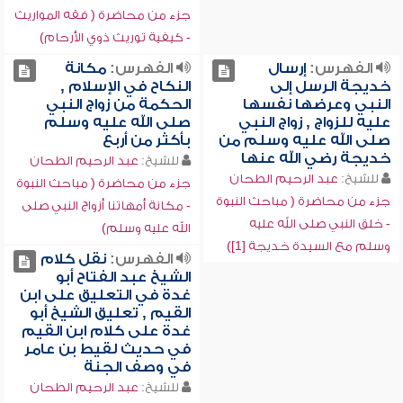
جزء من محاضرة ( فقه المواريث
- كيفية توريث ذوي الأرحام)
الفهرس:
إرسال
الفهرس:
مكانة
خديجة الرسل إلى
النكاح في الإسلام ,
النبي وعرضها نفسها
الحكمة من زواج النبي
عليه للزواج , زواج النبي
صلى الله عليه وسلم
صلى الله عليه وسلم من
بأكثر من أربع
خديجة رضي الله عنها
للشيخ:
عبد الرحيم الطحان
للشيخ:
عبد الرحيم الطحان
جزء من محاضرة ( مباحث النبوة
جزء من محاضرة ( مباحث النبوة
- مكانة أمهاتنا أزواج النبي صلى
- خلق النبي صلى الله عليه
الله عليه وسلم)
وسلم مع السيدة خديجة [1])
الفهرس:
نقل كلام
الشيخ عبد الفتاح أبو
غدة في التعليق على ابن
القيم , تعليق الشيخ أبو
غدة على كلام ابن القيم
في حديث لقيط بن عامر
في وصف الجنة
للشيخ:
عبد الرحيم الطحان