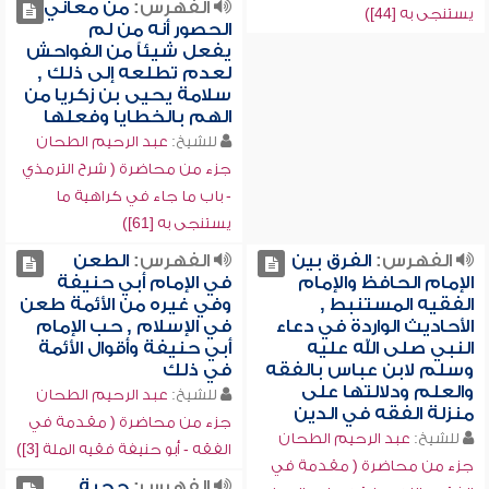
الفهرس:
من معاني
يستنجى به [44])
الحصور أنه من لم
يفعل شيئاً من الفواحش
لعدم تطلعه إلى ذلك ,
سلامة يحيى بن زكريا من
الهم بالخطايا وفعلها
للشيخ:
عبد الرحيم الطحان
جزء من محاضرة ( شرح الترمذي
- باب ما جاء في كراهية ما
يستنجى به [61])
الفهرس:
الفرق بين
الفهرس:
الطعن
الإمام الحافظ والإمام
في الإمام أبي حنيفة
الفقيه المستنبط ,
وفي غيره من الأئمة طعن
الأحاديث الواردة في دعاء
في الإسلام , حب الإمام
النبي صلى الله عليه
أبي حنيفة وأقوال الأئمة
وسلم لابن عباس بالفقه
في ذلك
والعلم ودلالتها على
للشيخ:
عبد الرحيم الطحان
منزلة الفقه في الدين
جزء من محاضرة ( مقدمة في
للشيخ:
عبد الرحيم الطحان
الفقه - أبو حنيفة فقيه الملة [3])
جزء من محاضرة ( مقدمة في
الفهرس:
حجية