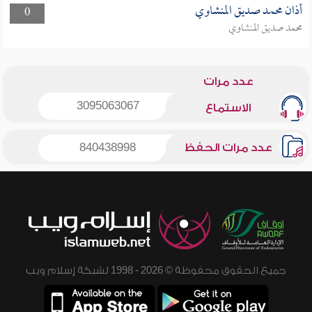
أذان محمد صديق المنشاوي
0
محمد صديق المنشاوي
عدد مرات
3095063067
الاستماع
عدد مرات الحفظ
840438998
جميع الحقوق محفوظة © 2026 - 1998 لشبكة إسلام ويب