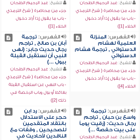
للشيخ:
عبد الرحيم الطحان
للشيخ:
عبد الرحيم الطحان
جزء من محاضرة ( شرح الترمذي
جزء من محاضرة ( شرح الترمذي
- باب ما يقول إذا أراد دخول
- باب ما يقول إذا أراد دخول
الخلاء [1])
الخلاء [1])
الفهرس:
المنزلة
الفهرس:
ترجمة
العلمية لهشام
أبان بن صالح , تراجم
الدستوائي , ترجمة هشام
رجال حديث جابر: (نهى
الدستوائي
النبي أن نستقبل القبلة
ببول ...)
للشيخ:
عبد الرحيم الطحان
للشيخ:
عبد الرحيم الطحان
جزء من محاضرة ( شرح الترمذي
جزء من محاضرة ( شرح الترمذي
- باب ما يقول إذا أراد دخول
- باب النهي عن استقبال القبلة
الخلاء [4])
بغائط أو بول وباب الرخصة في
ذلك [2])
الفهرس:
ترجمة
الفهرس:
رد ابن
واسع بن حبان , تراجم
حجر على الاستدلال
رجال حديث: (رقيت يوماً
بانتقاد المتقدمين
على بيت حفصة ...)
للصحيحين , وقفات مع
الناقدين لأحاديث في
للشيخ:
عبد الرحيم الطحان