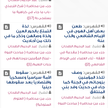
جزء من محاضرة ( شرح الترمذي
- باب ما جاء في كراهية ما
يستنجى به [17])
الفهرس:
طعن
الفهرس:
لذة
بعض أهل الهوى في
التمتع بالحور العين
الإمام الشافعي والذب
ولذة وصالهن وذكر ما في
عنه
ذلك من أحاديث
للشيخ:
عبد الرحيم الطحان
للشيخ:
عبد الرحيم الطحان
جزء من محاضرة ( مقدمة في
جزء من محاضرة ( مباحث النبوة
الفقه - ثناء العلماء على الإمام
- تمتع المؤمنين بزوجاتهم في
الشافعي [2])
جنات النعيم [1])
الفهرس:
وصف
الفهرس:
سقوط
تلذذ المؤمنين
الأمة سياسياً وعسكرياً
بزوجاتم في الجنة كما
واقتصادياً بعد سقوطها
جاء في حديث وفد بني
دينياً
المنتفق
للشيخ:
عبد الرحيم الطحان
للشيخ:
عبد الرحيم الطحان
جزء من محاضرة ( العلوم
جزء من محاضرة ( مباحث النبوة
السلوكية)