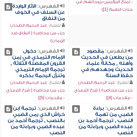
- تمتع المؤمنين بزوجاتهم في
الفهرس:
الآثار الواردة
جنات النعيم [1])
عن السلف في الخوف
من النفاق
للشيخ:
عبد الرحيم الطحان
جزء من محاضرة ( النفاق ضد
الإيمان)
الفهرس:
مقصود
الفهرس:
دخول
من يطعن في الحديث
الإمام الترمذي في زمن
وأهله , مكانة علماء
القرون المفضلة الثلاثة ,
الحديث وجهدهم في
ترجمة الإمام الترمذي
حفظ السنة
وتنزُّل الرحمة بذكره
للشيخ:
عبد الرحيم الطحان
للشيخ:
عبد الرحيم الطحان
جزء من محاضرة ( شرح الترمذي
جزء من محاضرة ( شرح الترمذي
- مقدمات [4])
- مقدمات [5])
الفهرس:
براءة
الفهرس:
ترجمة ابن
الضبي من تهمة
خراش الذي رمى الضبي
النصب , ترجمة أحمد بن
بالنصب , ترجمة أحمد بن
عبده الضبي وبراءته من
عبده الضبي وبراءته من
النصب
النصب