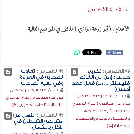
صفحة الفهرس
الأعلام : ( أبو زرعة الرازي ) مذكور في المواضع التالية
الفهرس:
تخريج
الفهرس:
تفاوت
حديث: (من أتى الغائط
الصحابة في القراءة
فليستتر ... من فعل فقد
وفي بقية الطاعات
أحسن)
للشيخ:
عبد الرحيم الطحان
للشيخ:
عبد الرحيم الطحان
جزء من محاضرة ( شرح الترمذي
جزء من محاضرة ( شرح الترمذي
- باب الاستنجاء بالحجرين [5])
- باب الاستتار عند الحاجة،
الفهرس:
النهي عن
والاستنجاء باليمين، والاستنجاء
مشابهة الشيطان في
بالحجارة [4])
الأكل بالشمال
للشيخ:
عبد الرحيم الطحان