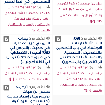
الصحيحين في هذا العصر
جزء من محاضرة ( شرح الترمذي
للشيخ:
عبد الرحيم الطحان
- باب النهي عن استقبال القبلة
جزء من محاضرة ( شرح الترمذي
بغائط أو بول وباب الرخصة في
- باب الاستتار عند الحاجة،
ذلك [2])
والاستنجاء باليمين، والاستنجاء
بالحجارة [7])
الفهرس:
الآثار
الفهرس:
جواب
السيئة لفتح باب
الترمذي عن الاضطراب
الاجتهاد في باب التصحيح
في حديث: (التمس لي
والتضعيف , التصحيح
ثلاثة أحجار) , الاضطراب
والتضعيف للحديث بين
في طرق حديث: (التمس
المتقدمين والمتأخرين
لي ثلاثة أحجار...)
للشيخ:
عبد الرحيم الطحان
للشيخ:
عبد الرحيم الطحان
جزء من محاضرة ( شرح الترمذي
جزء من محاضرة ( شرح الترمذي
- باب الاستتار عند الحاجة،
- باب الاستنجاء بالحجرين [1])
والاستنجاء باليمين، والاستنجاء
الفهرس:
ترجمة
بالحجارة [8])
حفص بن غياث ,
تراجم رجال إسناد حديث:
(لا تستنجوا بالروث ولا