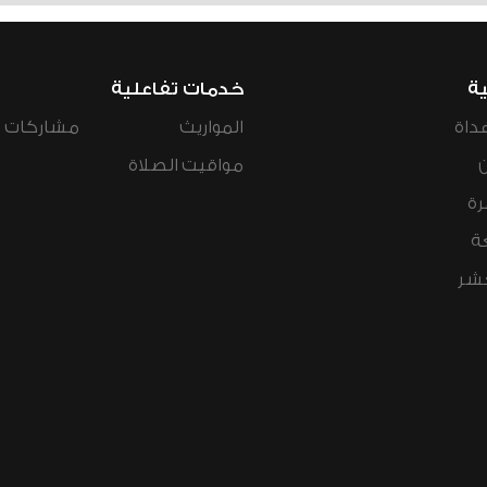
ية
خدمات تفاعلية
داة
المواريث
مشاركات ال
مواقيت الصلاة
رة
ة
عشر