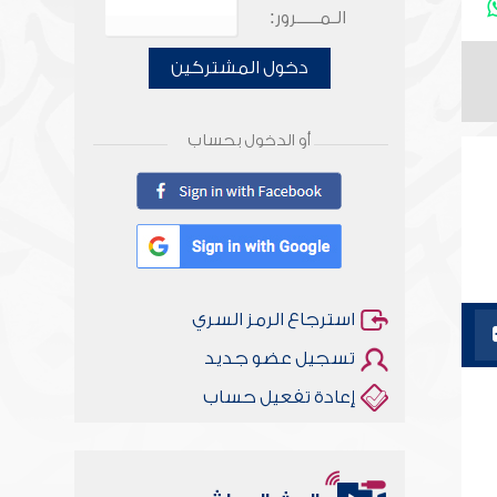
الـمـــــرور:
دخول المشتركين
أو الدخول بحساب
استرجاع الرمز السري
تسجيل عضو جديد
إعادة تفعيل حساب