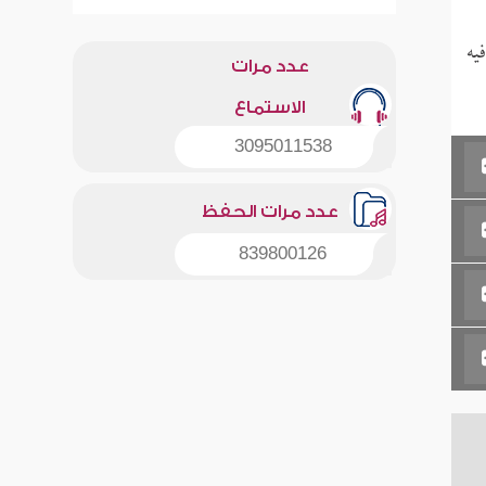
يه
عدد مرات
الاستماع
3095011538
عدد مرات الحفظ
839800126