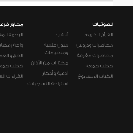
الصوتيات
محاور فرع
القرآن الكريم
أناشيد
الرحمة المه
محاضرات ودروس
متون علمية
واحة رمضان
ومنظومات
محاضرات مفرغة
الحج و العم
مختارات من الأذان
خطب جمعة
خطب جمع
أدعية و أذكار
الكتاب المسموع
القراءات ال
استراحة التسجيلات