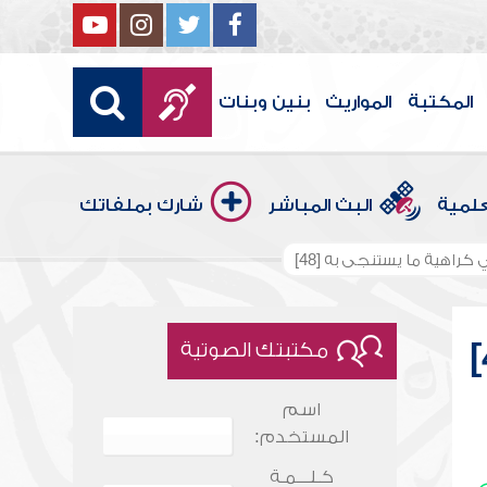
المكتبة
المواريث
بنين وبنات
علمية
البث المباشر
شارك بملفاتك
كراهية ما يستنجى به [48]
مكتبتك الصوتية
اسم
المستخدم:
كـلـــمـة