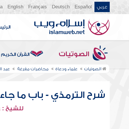
عربي
Español
Deutsch
Français
English
ia
الرئي
الصوتيات
القرآن الكريم
الصوتيات
علماء ودعاة
محاضرات مفرغة
عبد ا
شرح الترمذي - باب ما جاء 
للشيخ : 