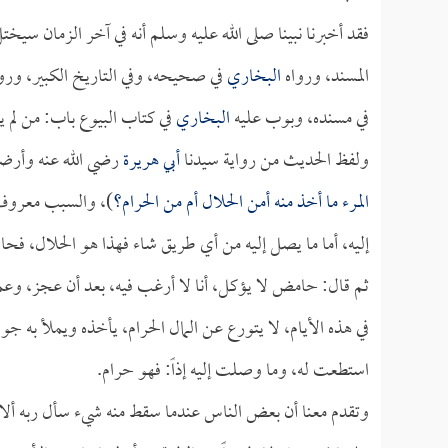
فقد أخبرنا نبينا صلى الله عليه وسلم أنه في آخر الزمان سيخت
المسند، ورواه
البخاري
في صحيحه، وفي التاريخ الكبير، ورو
في مسنده، وبوب عليه
البخاري
في كتاب البيوع باب: من لم يبا
ولفظ الحديث من رواية سيدنا
أبي هريرة
رضي الله عنه وأرضاه
المرء ما أخذ منه أمن الحلال أم من الحرام؟
)، والسبب معروف ع
إليه، أما ما يصل إليه من أي طريق شاء فهذا هو الحلال، فح
ثم قال: حامض لا يؤكل، أنا لا أرغب فيه، بعد أن عجز، وعم
في هذه الأيام، لا يتورع عن المال الحرام، يأخذه ويملأ به جو
استطعت له، وما وصلت إليه إذاً: فهو حرام.
وتقدم معنا أن بعض الناس عندما سقط منه شيء سأل ربه ألا يعث