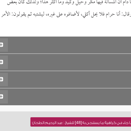
ا دام أن المسألة فيها مكر وحيل وكيد وما أكثر هذا؛ ولذلك كان بعض
: أنا حرام فلا يحل أكلي، لأضافوه على غيره، ليشتبه ثم يقولون: الأمر ف
ا يستنجى به [48] للشيخ : عبد الرحيم الطحان