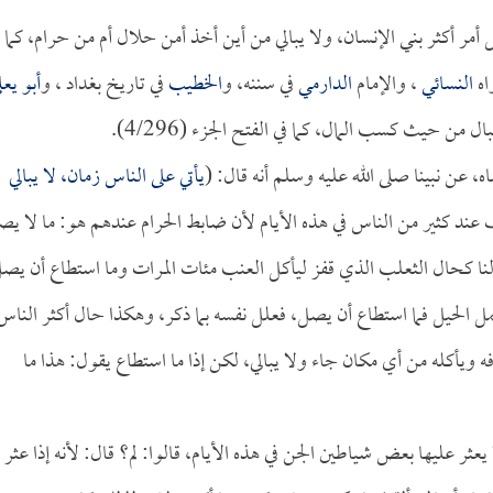
ل أمر أكثر بني الإنسان، ولا يبالي من أين أخذ أمن حلال أم من حرام، كما 
اه
النسائي
، والإمام
الدارمي
في سننه، و
الخطيب
في تاريخ بغداد ، و
أبو يعل
ل من حيث كسب المال، كما في الفتح الجزء (4/296).
، عن نبينا صلى الله عليه وسلم أنه قال: (
يأتي على الناس زمان، لا يبالي
ند كثير من الناس في هذه الأيام لأن ضابط الحرام عندهم هو: ما لا ي
النا كحال الثعلب الذي قفز ليأكل العنب مئات المرات وما استطاع أن يص
ل الحيل فما استطاع أن يصل، فعلل نفسه بما ذكر، وهكذا حال أكثر الناس
فه ويأكله من أي مكان جاء ولا يبالي، لكن إذا ما استطاع يقول: هذا ما
ر عليها بعض شياطين الجن في هذه الأيام، قالوا: لم؟ قال: لأنه إذا عثر