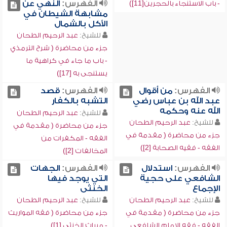
الفهرس:
النهي عن
- باب الاستنجاء بالحجرين[11])
مشابهة الشيطان في
الأكل بالشمال
للشيخ:
عبد الرحيم الطحان
جزء من محاضرة ( شرح الترمذي
- باب ما جاء في كراهية ما
يستنجى به [17])
الفهرس:
من أقوال
الفهرس:
قصد
عبد الله بن عباس رضي
التشبه بالكفار
الله عنه وحكمه
للشيخ:
عبد الرحيم الطحان
للشيخ:
عبد الرحيم الطحان
جزء من محاضرة ( مقدمة في
جزء من محاضرة ( مقدمة في
الفقه - المكفرات من
الفقه - فقيه الصحابة [2])
المخالفات [2])
الفهرس:
استدلال
الفهرس:
الجهات
الشافعي على حجية
التي يوجد فيها
الإجماع
الخنثى
للشيخ:
عبد الرحيم الطحان
للشيخ:
عبد الرحيم الطحان
جزء من محاضرة ( مقدمة في
جزء من محاضرة ( فقه المواريث
الفقه - فقه الإمام الشافعي
- ميراث الخنثى [1])