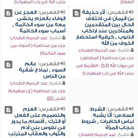
الصلاة)
جنب الله في باب المنهيات)
الفهرس:
أثر حذيفة
الفهرس:
العجز عن
بن اليمان في اختلاف
الوفاء بالعزم يخشى
الحال بين المتقدمين
معه من سوء الخاتمة ,
والمتأخرين عند ارتكاب
أسباب سوء الخاتمة
الذنوب , كيفية استحضار
للشيخ:
عبد الرحيم الطحان
الخوف من الله
جزء من محاضرة ( الخوف من
للشيخ:
عبد الرحيم الطحان
سوء الخاتمة)
جزء من محاضرة ( المرابطون
الفهرس:
عالم
في بيوت الله [12] - التفريط في
السوء , نماذج شقية
جنب الله في باب المنهيات)
من الناس
للشيخ:
عبد الرحيم الطحان
جزء من محاضرة ( إن سعيكم
لشتى [2])
الفهرس:
الشرط
الفهرس:
العزم
السادس: ألّا يشبه
والتصميم على الفعل
لباس الكافرات , شروط
أو الترك , أقسام ما يدور
حجاب المرأة
في نفوس بني آدم
والثواب والعقاب المترتب
للشيخ:
عبد الرحيم الطحان