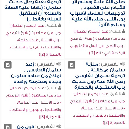
صلى الله عليه وسلم آثر
ترجمة بقية رجال حديث
القيام على القعود ,
سلمان: (نهانا عليه الصلاة
توجيهات العلماء لأسباب
والسلام أن نستقبل
بول النبي صلى الله عليه
القبلة بغائط...)
وسلم قائماً
للشيخ:
عبد الرحيم الطحان
للشيخ:
عبد الرحيم الطحان
جزء من محاضرة ( شرح الترمذي
جزء من محاضرة ( شرح الترمذي
- باب الاستتار عند الحاجة،
- باب النهي عن البول قائماً وباب
والاستنجاء باليمين، والاستنجاء
الرخصة في ذلك [1])
بالحجارة [2])
الفهرس:
منزلة
الفهرس:
زهد
سلمان ومكانته ,
سلمان الفارسي ,
ترجمة سلمان الفارسي
نماذج من عبادة سلمان
رضي الله عنه راوي حديث
وجده وحكمته وزهده
باب الاستنجاء بالحجارة
للشيخ:
عبد الرحيم الطحان
للشيخ:
عبد الرحيم الطحان
جزء من محاضرة ( شرح الترمذي
جزء من محاضرة ( شرح الترمذي
- باب الاستتار عند الحاجة،
- باب الاستتار عند الحاجة،
والاستنجاء باليمين، والاستنجاء
والاستنجاء باليمين، والاستنجاء
بالحجارة [3])
بالحجارة [2])
الفهرس:
قول من