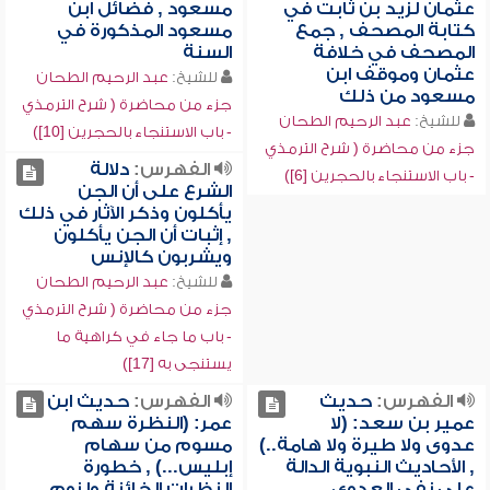
عثمان لزيد بن ثابت في
مسعود , فضائل ابن
كتابة المصحف , جمع
مسعود المذكورة في
المصحف في خلافة
السنة
عثمان وموقف ابن
للشيخ:
عبد الرحيم الطحان
مسعود من ذلك
جزء من محاضرة ( شرح الترمذي
للشيخ:
عبد الرحيم الطحان
- باب الاستنجاء بالحجرين [10])
جزء من محاضرة ( شرح الترمذي
الفهرس:
دلالة
- باب الاستنجاء بالحجرين [6])
الشرع على أن الجن
يأكلون وذكر الآثار في ذلك
, إثبات أن الجن يأكلون
ويشربون كالإنس
للشيخ:
عبد الرحيم الطحان
جزء من محاضرة ( شرح الترمذي
- باب ما جاء في كراهية ما
يستنجى به [17])
الفهرس:
حديث
الفهرس:
حديث ابن
عمير بن سعد: (لا
عمر: (النظرة سهم
عدوى ولا طيرة ولا هامة..)
مسوم من سهام
, الأحاديث النبوية الدالة
إبليس...) , خطورة
على نفي العدوى
النظرات الخائنة ولزوم