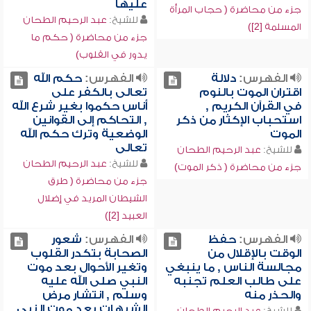
عليها
جزء من محاضرة ( حجاب المرأة
للشيخ:
عبد الرحيم الطحان
المسلمة [2])
جزء من محاضرة ( حكم ما
يدور في القلوب)
الفهرس:
دلالة
الفهرس:
حكم الله
اقتران الموت بالنوم
تعالى بالكفر على
في القرآن الكريم ,
أناس حكموا بغير شرع الله
استحباب الإكثار من ذكر
, التحاكم إلى القوانين
الموت
الوضعية وترك حكم الله
تعالى
للشيخ:
عبد الرحيم الطحان
للشيخ:
عبد الرحيم الطحان
جزء من محاضرة ( ذكر الموت)
جزء من محاضرة ( طرق
الشيطان المريد في إضلال
العبيد [2])
الفهرس:
حفظ
الفهرس:
شعور
الوقت بالإقلال من
الصحابة بتكدر القلوب
مجالسة الناس , ما ينبغي
وتغير الأحوال بعد موت
على طالب العلم تجنبه
النبي صلى الله عليه
والحذر منه
وسلم , انتشار مرض
الشبهات بعد موت النبي
للشيخ:
عبد الرحيم الطحان