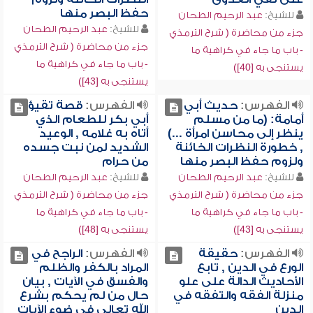
حفظ البصر منها
للشيخ:
عبد الرحيم الطحان
للشيخ:
عبد الرحيم الطحان
جزء من محاضرة ( شرح الترمذي
جزء من محاضرة ( شرح الترمذي
- باب ما جاء في كراهية ما
- باب ما جاء في كراهية ما
يستنجى به [40])
يستنجى به [43])
الفهرس:
حديث أبي
الفهرس:
قصة تقيؤ
أمامة: (ما من مسلم
أبي بكر للطعام الذي
ينظر إلى محاسن امرأة ...)
أتاه به غلامه , الوعيد
, خطورة النظرات الخائنة
الشديد لمن نبت جسده
ولزوم حفظ البصر منها
من حرام
للشيخ:
عبد الرحيم الطحان
للشيخ:
عبد الرحيم الطحان
جزء من محاضرة ( شرح الترمذي
جزء من محاضرة ( شرح الترمذي
- باب ما جاء في كراهية ما
- باب ما جاء في كراهية ما
يستنجى به [43])
يستنجى به [48])
الفهرس:
حقيقة
الفهرس:
الراجح في
الورع في الدين , تابع
المراد بالكفر والظلم
الأحاديث الدالة على علو
والفسق في الآيات , بيان
منزلة الفقه والتفقه في
حال من لم يحكم بشرع
الدين
الله تعالى في ضوء الآيات