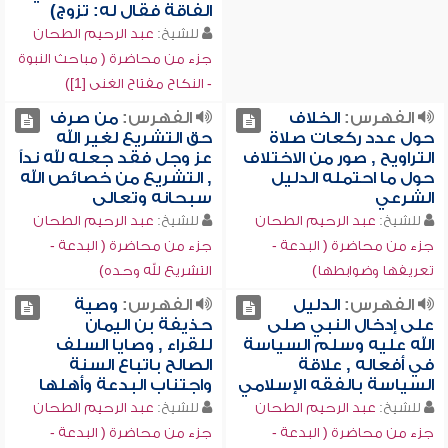
الفاقة فقال له: تزوج)
للشيخ:
عبد الرحيم الطحان
جزء من محاضرة ( مباحث النبوة
- النكاح مفتاح الغنى [1])
الفهرس:
الخلاف
الفهرس:
من صرف
حول عدد ركعات صلاة
حق التشريع لغير الله
التراويح , صور من الاختلاف
عز وجل فقد جعله لله نداً
حول ما احتمله الدليل
, التشريع من خصائص الله
الشرعي
سبحانه وتعالى
للشيخ:
عبد الرحيم الطحان
للشيخ:
عبد الرحيم الطحان
جزء من محاضرة ( البدعة -
جزء من محاضرة ( البدعة -
تعريفها وضوابطها)
التشريع لله وحده)
الفهرس:
الدليل
الفهرس:
وصية
على إدخال النبي صلى
حذيفة بن اليمان
الله عليه وسلم السياسة
للقراء , وصايا السلف
في أفعاله , علاقة
الصالح باتباع السنة
السياسة بالفقه الإسلامي
واجتناب البدعة وأهلها
للشيخ:
عبد الرحيم الطحان
للشيخ:
عبد الرحيم الطحان
جزء من محاضرة ( البدعة -
جزء من محاضرة ( البدعة -