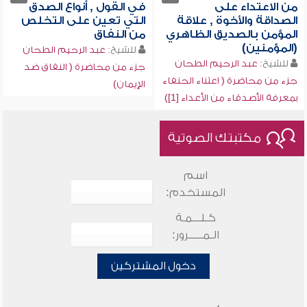
من الاعتداء على
في القول , أنواع الصدق
الصداقة والأخوة , علاقة
التي تعين على التخلص
المؤمن بالصديق الظاهري
من النفاق
(المؤمنين)
للشيخ:
عبد الرحيم الطحان
للشيخ:
عبد الرحيم الطحان
جزء من محاضرة ( النفاق ضد
جزء من محاضرة ( اعتناء الحنفاء
الإيمان)
بمعرفة الأصدقاء من الأعداء [1])
مكتبتك الصوتية
اسم
المستخدم:
كـلـــمـة
الـمـــــرور:
دخول المشتركين