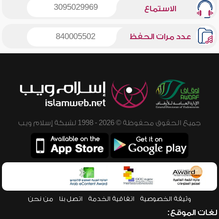
3095029969
الاستماع
عدد مرات الحفظ
840005502
جميع الحقوق محفوظة © 2026 - 1998 لشبكة إسلام ويب
وثيقة الخصوصية
اتفاقية الخدمة
اتصل بنا
من نحن
لغات الموقع: