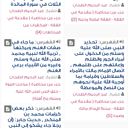
الثلاث في سورة المائدة
للشيخ:
عبد الرحيم الطحان
للشيخ:
عبد الرحيم الطحان
جزء من محاضرة ( مقدمة في
جزء من محاضرة ( مقدمة في
الفقه - الفقه فضله ورتبته [2])
الفقه - المكفرات من
المخالفات [4])
الفهرس:
تحذير
الفهرس:
ما جاء في
النبي صلى الله عليه
صفات الغنم وبركتها
وسلم من الدخول على
, تربية الله لنبيه محمد
أمراء الجور والظلم
صلى الله عليه وسلم
وإعانتهم على ظلمهم ,
وغيره من الأنبياء برعي
اتصال الإمام مالك بالأمراء
الغنم
والسلاطين وقيامه بما
للشيخ:
عبد الرحيم الطحان
أوجبه الله عليه نحوهم
جزء من محاضرة ( مباحث النبوة
من النصح والموعظة
- خلق النبي صلى الله عليه
للشيخ:
عبد الرحيم الطحان
وسلم مع أهله)
جزء من محاضرة ( مقدمة في
الفهرس:
ذكر بعض
الفقه - محنة الإمام مالك
كرامات محمد بن
وصبره [1])
المنكدر , حديث جابر: (أن
رجلاً جاء يشكو إلى النبي