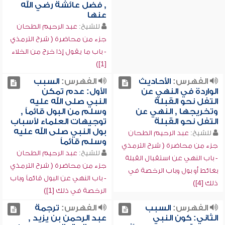
, فضل عائشة رضي الله
عنها
للشيخ:
عبد الرحيم الطحان
جزء من محاضرة ( شرح الترمذي
- باب ما يقول إذا خرج من الخلاء
[1])
الفهرس:
الأحاديث
الفهرس:
السبب
الواردة في النهي عن
الأول: عدم تمكن
التفل نحو القبلة
النبي صلى الله عليه
وتخريجها , النهي عن
وسلم من البول قائماً ,
التفل نحو القبلة
توجيهات العلماء لأسباب
بول النبي صلى الله عليه
للشيخ:
عبد الرحيم الطحان
وسلم قائماً
جزء من محاضرة ( شرح الترمذي
للشيخ:
عبد الرحيم الطحان
- باب النهي عن استقبال القبلة
جزء من محاضرة ( شرح الترمذي
بغائط أو بول وباب الرخصة في
- باب النهي عن البول قائماً وباب
ذلك [4])
الرخصة في ذلك [1])
الفهرس:
السبب
الفهرس:
ترجمة
الثاني: كون النبي
عبد الرحمن بن يزيد ,