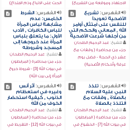
الاجتهاد وموقعه من التشريع)
الحث على الاتباع وذم الابتداع)
الفهرس:
تشريع
الفهرس:
الشرط
الأضحية تعويداً
الخامس: عدم
للنفس على امتثال أوامر
مشابهة لباس المرأة
الله , المعاني والحكم التي
للباس الكافرات , الأدب
من أجلها شرعت الأضحية
الأول: ما يتعلق بلباس
المرأة عند خروجها إلى
للشيخ:
عبد الرحيم الطحان
المسجد وشروطه
جزء من محاضرة ( وقفات مع
للشيخ:
عبد الرحيم الطحان
عشر ذي الحجة - فضل يوم
جزء من محاضرة ( المرابطون
عرفة وأحكام الأضحية)
في بيوت الله [3] - شروط خروج
المرأة إلى بيت الله)
الفهرس:
تلذذ
الفهرس:
أثر أنس
النبي عليه السلام
وغيره في استعظام
بالصلاة , وقفات مع
الذنوب , كيفية استحضار
التلذذ بالصلاة
الخوف من الله
للشيخ:
عبد الرحيم الطحان
للشيخ:
عبد الرحيم الطحان
جزء من محاضرة ( المرابطون
جزء من محاضرة ( المرابطون
في بيوت الله [7] - الخشوع في
في بيوت الله [12] - التفريط في