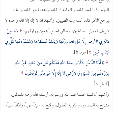
اللهم لك الحمد كله، ولك الملك كله، وبيدك الخير كله، وإليك
يرجع الأمر كله، أنت رب الطيبين، وأشهد أن لا إله إلا الله وحده لا
شريك له ولي الصالحين، وخالق الخلق أجمعين ورازقهم،
وَمَا مِنْ
دَابَّةٍ فِي الأَرْضِ إِلَّا عَلَى اللَّهِ رِزْقُهَا وَيَعْلَمُ مُسْتَقَرَّهَا وَمُسْتَوْدَعَهَا كُلٌّ فِي
كِتَابٍ مُبِينٍ
[هود:6].
يَا أَيُّهَا النَّاسُ اذْكُرُوا نِعْمَةَ اللَّهِ عَلَيْكُمْ هَلْ مِنْ خَالِقٍ غَيْرُ اللَّهِ
يَرْزُقُكُمْ مِنَ السَّمَاءِ وَالأَرْضِ لا إِلَهَ إِلَّا هُوَ فَأَنَّى تُؤْفَكُونَ
[فاطر:3].
وأشهد أن نبينا محمداً عبد الله ورسوله، أرسله الله رحمةً للعالمين،
فشرح به الصدور، وأنار به العقول، وفتح به أعيناً عمياً، وآذاناً صماً،