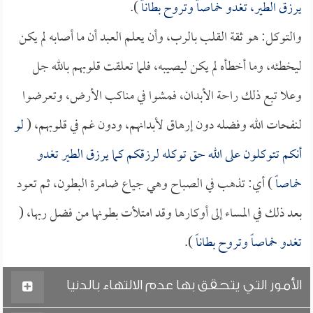
يرزق الطير، تغدو خماصاً وتروح بطاناً
).
والتوكل: هو ثقة القلب بالرب، وأن يعلم العبد أن ما أصابه لم يكن
ليخطئه، وما أخطأه لم يكن ليصيبه، فلما تعلقت قلوبهم بالله جل
وعلا تبع ذلك راحة الأبدان، فمشوا في مناكب الأرض، وتعرضوا
لنفحات الله وفضله دون إرهاق لأبدانهم، ودون غم في قلوبهم، (
لو
أنكم تتوكلون على الله حق توكله لرزقكم كما يرزق الطير تغدو
خماصاً
) أي: تذهب في الصباح وهي جياع ضامرة البطون، ثم تعود
بعد ذلك في المساء إلى أوكارها وقد امتلأت بطونها من فضل ربها، (
تغدو خماصاً وتروح بطاناً
).
الأمور التي يتحقق بها عدم الالتهاء بالدنيا