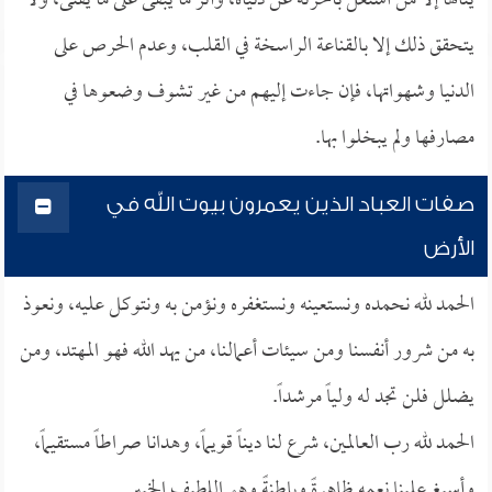
ينالها إلا من اشتغل بآخرته عن دنياه، وآثر ما يبقى على ما يفنى، ولا
يتحقق ذلك إلا بالقناعة الراسخة في القلب، وعدم الحرص على
الدنيا وشهواتها، فإن جاءت إليهم من غير تشوف وضعوها في
مصارفها ولم يبخلوا بها.
صفات العباد الذين يعمرون بيوت الله في
الأرض
الحمد لله نحمده ونستعينه ونستغفره ونؤمن به ونتوكل عليه، ونعوذ
به من شرور أنفسنا ومن سيئات أعمالنا، من يهد الله فهو المهتد، ومن
يضلل فلن تجد له ولياً مرشداً.
الحمد لله رب العالمين، شرع لنا ديناً قويماً، وهدانا صراطاً مستقيماً،
وأسبغ علينا نعمه ظاهرةً وباطنةً وهو اللطيف الخبير.