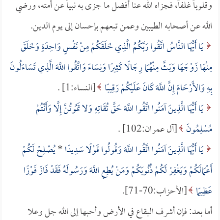
وقلوباً غلفاً، فجزاه الله عنا أفضل ما جزى به نبياً عن أمته، ورضي
الله عن أصحابه الطيبين وعمن تبعهم بإحسان إلى يوم الدين.
يَا أَيُّهَا النَّاسُ اتَّقُوا رَبَّكُمُ الَّذِي خَلَقَكُمْ مِنْ نَفْسٍ وَاحِدَةٍ وَخَلَقَ
مِنْهَا زَوْجَهَا وَبَثَّ مِنْهُمَا رِجَالًا كَثِيرًا وَنِسَاءً وَاتَّقُوا اللَّهَ الَّذِي تَسَاءَلُونَ
بِهِ وَالأَرْحَامَ إِنَّ اللَّهَ كَانَ عَلَيْكُمْ رَقِيبًا
[النساء:1] .
يَا أَيُّهَا الَّذِينَ آمَنُوا اتَّقُوا اللَّهَ حَقَّ تُقَاتِهِ وَلا تَمُوتُنَّ إِلَّا وَأَنْتُمْ
مُسْلِمُونَ
[آل عمران:102] .
يَا أَيُّهَا الَّذِينَ آمَنُوا اتَّقُوا اللَّهَ وَقُولُوا قَوْلًا سَدِيدًا
*
يُصْلِحْ لَكُمْ
أَعْمَالَكُمْ وَيَغْفِرْ لَكُمْ ذُنُوبَكُمْ وَمَنْ يُطِعِ اللَّهَ وَرَسُولَهُ فَقَدْ فَازَ فَوْزًا
عَظِيمًا
[الأحزاب:70-71].
أما بعد: فإن أشرف البقاع في الأرض وأحبها إلى الله جل وعلا