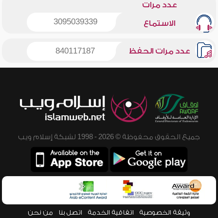
عدد مرات
3095039339
الاستماع
عدد مرات الحفظ
840117187
جميع الحقوق محفوظة © 2026 - 1998 لشبكة إسلام ويب
وثيقة الخصوصية
اتفاقية الخدمة
اتصل بنا
من نحن