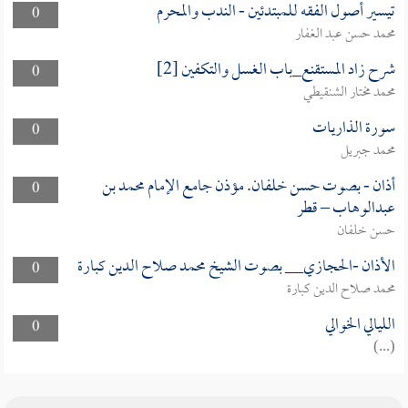
تيسير أصول الفقه للمبتدئين - الندب والمحرم
0
محمد حسن عبد الغفار
شرح زاد المستقنع_باب الغسل والتكفين [2]
0
محمد مختار الشنقيطي
سورة الذاريات
0
محمد جبريل
أذان - بصوت حسن خلفان. مؤذن جامع الإمام محمد بن
0
عبدالوهاب – قطر
حسن خلفان
الأذان -الحجازي__ بصوت الشيخ محمد صلاح الدين كبارة
0
محمد صلاح الدين كبارة
الليالي الخوالي
0
(...)