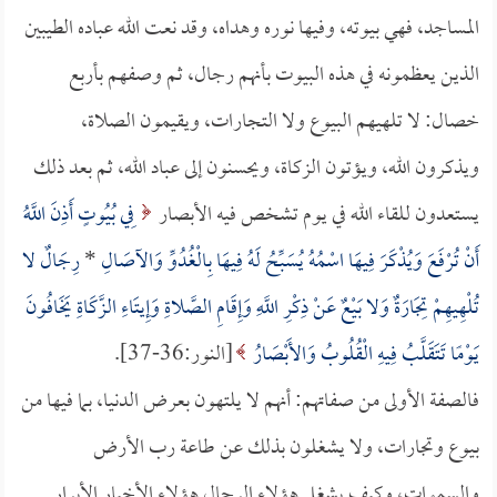
المساجد، فهي بيوته، وفيها نوره وهداه، وقد نعت الله عباده الطيبين
الذين يعظمونه في هذه البيوت بأنهم رجال، ثم وصفهم بأربع
خصال: لا تلهيهم البيوع ولا التجارات، ويقيمون الصلاة،
ويذكرون الله، ويؤتون الزكاة، ويحسنون إلى عباد الله، ثم بعد ذلك
يستعدون للقاء الله في يوم تشخص فيه الأبصار
فِي بُيُوتٍ أَذِنَ اللَّهُ
أَنْ تُرْفَعَ وَيُذْكَرَ فِيهَا اسْمُهُ يُسَبِّحُ لَهُ فِيهَا بِالْغُدُوِّ وَالآصَالِ
*
رِجَالٌ لا
تُلْهِيهِمْ تِجَارَةٌ وَلا بَيْعٌ عَنْ ذِكْرِ اللَّهِ وَإِقَامِ الصَّلاةِ وَإِيتَاءِ الزَّكَاةِ يَخَافُونَ
يَوْمًا تَتَقَلَّبُ فِيهِ الْقُلُوبُ وَالأَبْصَارُ
[النور:36-37].
فالصفة الأولى من صفاتهم: أنهم لا يلتهون بعرض الدنيا، بما فيها من
بيوع وتجارات، ولا يشغلون بذلك عن طاعة رب الأرض
والسموات، وكيف يشغل هؤلاء الرجال هؤلاء الأخيار الأبرار