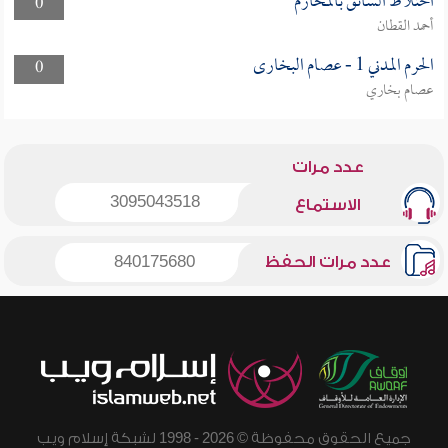
اختلاط السائق بالمحارم
0
أحمد القطان
الحرم المدني 1 - عصام البخارى
0
عصام بخاري
عدد مرات
3095043518
الاستماع
عدد مرات الحفظ
840175680
جميع الحقوق محفوظة © 2026 - 1998 لشبكة إسلام ويب