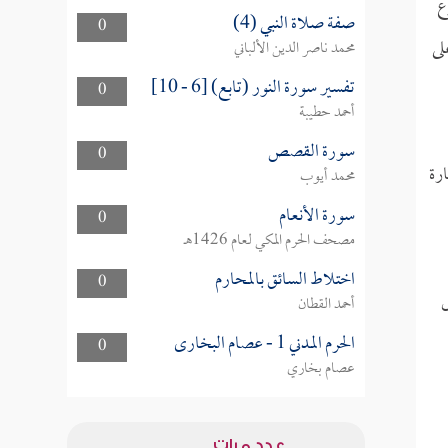
ع
صفة صلاة النبي (4)
0
لى
محمد ناصر الدين الألباني
تفسير سورة النور (تابع) [6 - 10]
0
أحمد حطيبة
سورة القصص
0
رة
محمد أيوب
سورة الأنعام
0
مصحف الحرم المكي لعام 1426هـ
اختلاط السائق بالمحارم
0
ص
أحمد القطان
الحرم المدني 1 - عصام البخارى
0
عصام بخاري
عدد مرات