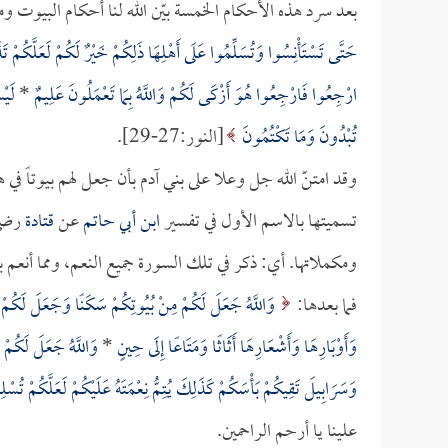
بعد سرد هذه الأحكام الخمسة بيّن الله لنا أحكام البيوت و
حَتَّى تَسْتَأْنِسُوا وَتُسَلِّمُوا عَلَى أَهْلِهَا ذَلِكُمْ خَيْرٌ لَكُمْ لَعَلَّكُمْ ت
ارْجِعُوا فَارْجِعُوا هُوَ أَزْكَى لَكُمْ وَاللَّهُ بِمَا تَعْمَلُونَ عَلِيمٌ
*
لَيْ
تُبْدُونَ وَمَا تَكْتُمُونَ
[النور:27-29].
وقد امتنّ الله جل وعلا على بني آدم بأن جعل لهم بيوتاً ف
تسميتها بالاسم الأول في تفسير
ابن أبي حاتم
عن
قتادة
رضي 
ومكملاتها. أي: ذكر في تلك السورة جميع النعم، ومما أنعم به
فما بعدها:
وَاللَّهُ جَعَلَ لَكُمْ مِنْ بُيُوتِكُمْ سَكَنًا وَجَعَلَ لَكُمْ مِن
وَأَوْبَارِهَا وَأَشْعَارِهَا أَثَاثًا وَمَتَاعًا إِلَى حِينٍ
*
وَاللَّهُ جَعَلَ لَكُمْ 
وَسَرَابِيلَ تَقِيكُمْ بَأْسَكُمْ كَذَلِكَ يُتِمُّ نِعْمَتَهُ عَلَيْكُمْ لَعَلَّكُمْ تُسْ
علينا يا أرحم الراحمين.