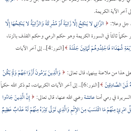
ال جل وعلا:
الزَّانِي لا يَنكِحُ إلَّا زَانِيَةً أَوْ مُشْرِكَةً وَالزَّانِيَةُ لا يَنكِحُهَا إِلَّا
، ثم ذكر حكماً ثالثاً في السورة الكريمة وهو حكم الرمي وحكم القذف بالزنا،
رْبَعَةِ شُهَدَاءَ فَاجْلِدُوهُمْ ثَمَانِينَ جَلْدَةً
[النور:4].. إلى آخر الآيات
ى هذا من ملاعنة بينهما، قال تعالى:
وَالَّذِينَ يَرْمُونَ أَزْوَاجَهُمْ وَلَمْ يَكُنْ
َهُ لَمِنَ الصَّادِقِينَ
[النور:6].. إلى آخر الآيات الكريمات، ثم ذكر الله حكماً
لسريرة في رمي أمنا
عائشة
رضي الله عنها، قال تعالى:
إِنَّ الَّذِينَ جَاءُوا
لِّ امْرِئٍ مِنْهُمْ مَا اكْتَسَبَ مِنَ الإِثْمِ وَالَّذِي تَوَلَّى كِبْرَهُ مِنْهُمْ لَهُ عَذَابٌ عَظِيمٌ