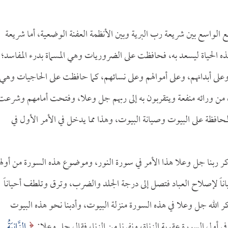
الواسع بين شريعة رب البرية وبين الأنظمة العفنة الوضعية، أما شريعة
ذه الحياة ليسعد به، فحافظت على الضروريات وهي المسماة بدرء المفاسد؛
لى أبدانهم، وعلى أموالهم وعلى نسائهم، كما حافظت على الحاجيات وهي
من ورائه منفعة ويتقربون به إلى ربهم جل وعلا، وفتحت أمامهم وشرعت
افظة على البيوت وصيانة البيوت، وهذا مما يدخل في الأمر الأول في
كر ربنا جل وعلا هذا الأمر في سورة النور، وموضوع هذه السورة من أوله
حياناً لإصلاح العباد فتصل إلى درجة الجلد والضرب، وترق وتلطف أحياناً
الله جل وعلا في هذه السورة منزلة البيوت، وأدبنا نحو هذه البيوت
ي أول السورة عقوبة الزناة، ونفرنا من الزنا، فقال جل وعلا:
الزَّانِيَةُ