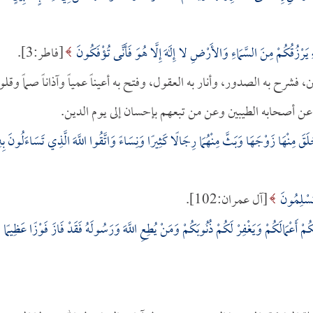
َهِ يَرْزُقُكُمْ مِنَ السَّمَاءِ وَالأَرْضِ لا إِلَهَ إِلَّا هُوَ فَأَنَّى تُؤْفَكُونَ
[فاطر:3].
، فشرح به الصدور، وأنار به العقول، وفتح به أعيناً عمياً وآذاناً صماً وقلوبا
ه عن أصحابه الطيبين وعن من تبعهم بإحسان إلى يوم الدين.
قَ مِنْهَا زَوْجَهَا وَبَثَّ مِنْهُمَا رِجَالًا كَثِيرًا وَنِسَاءً وَاتَّقُوا اللَّهَ الَّذِي تَسَاءَلُونَ بِه
ْ مُسْلِمُونَ
[آل عمران:102].
مْ أَعْمَالَكُمْ وَيَغْفِرْ لَكُمْ ذُنُوبَكُمْ وَمَنْ يُطِعِ اللَّهَ وَرَسُولَهُ فَقَدْ فَازَ فَوْزًا عَظِيمًا