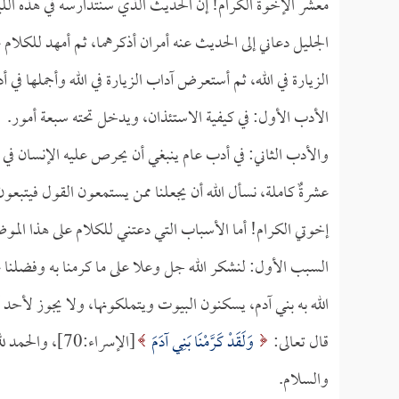
معشر الإخوة الكرام! إن الحديث الذي سنتدارسه في هذه الليلة
الجليل دعاني إلى الحديث عنه أمران أذكرهما، ثم أمهد للكلام
الزيارة في الله، ثم أستعرض آداب الزيارة في الله وأجملها في أد
الأدب الأول: في كيفية الاستئذان، ويدخل تحته سبعة أمور.
والأدب الثاني: في أدب عام ينبغي أن يحرص عليه الإنسان في ال
عشرةٌ كاملة، نسأل الله أن يجعلنا ممن يستمعون القول فيتبعو
إخوتي الكرام! أما الأسباب التي دعتني للكلام على هذا المو
السبب الأول: لنشكر الله جل وعلا على ما كرمنا به وفضلنا عل
الله به بني آدم، يسكنون البيوت ويتملكونها، ولا يجوز لأحد 
قال تعالى:
وَلَقَدْ كَرَّمْنَا بَنِي آدَمَ
[الإسراء:70]، 
والسلام.