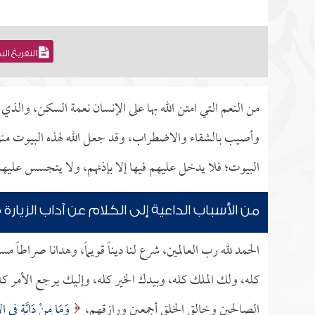
التفريغ ال
من النعم التي امتن الله بها على الإنسان نعمة السكن، والذي
وأصيب بالشقاء والاضطراب، وقد جعل الله لهذه البيوت منزلة 
البيوت؛ فلا يدخل عليهم فيها إلا بإذنهم، ولا يتجسس عليهم
من الأسباب الداعية إلى الكلام عن آداب الزيا
الحمد لله رب العالمين، شرع لنا ديناً قويماً، وهدانا صراطاً م
كله، ولك الملك كله، وبيدك الخير كله، وإليك يرجع الأمر كله
الصالحين وخالق الخلق أجمعين ورازقهم،
وَمَا مِنْ دَابَّةٍ فِي ال