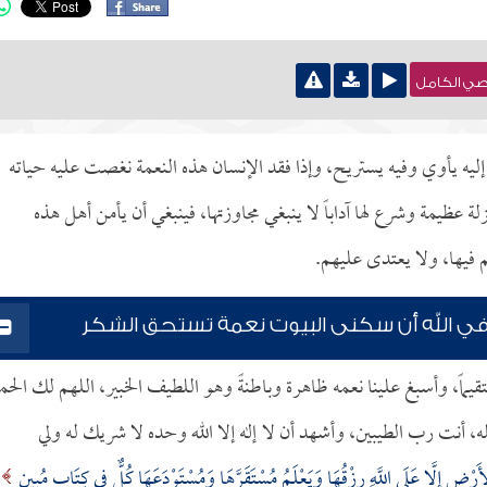
نصي الكامل
 إليه يأوي وفيه يستريح، وإذا فقد الإنسان هذه النعمة نغصت عليه حياته
عظيمة وشرع لها آداباً لا ينبغي مجاوزتها، فينبغي أن يأمن أهل هذه
 فيها، ولا يعتدى عليهم.
رة في الله أن سكنى البيوت نعمة تستحق الشكر
ستقيماً، وأسبغ علينا نعمه ظاهرة وباطنةً وهو اللطيف الخبير، اللهم لك الحم
، أنت رب الطيبين، وأشهد أن لا إله إلا الله وحده لا شريك له ولي
أَرْضِ إِلَّا عَلَى اللَّهِ رِزْقُهَا وَيَعْلَمُ مُسْتَقَرَّهَا وَمُسْتَوْدَعَهَا كُلٌّ فِي كِتَابٍ مُبِينٍ