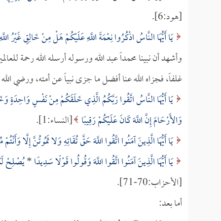
[هود:6].
يَا أَيُّهَا النَّاسُ اذْكُرُوا نِعْمَةَ اللَّهِ عَلَيْكُمْ هَلْ مِنْ خَالِقٍ غَيْرُ اللّ
وأشهد أن نبينا محمداً عبد الله ورسوله أرسله الله رحمة للعالمين
غلفاً، فجزاه الله عنا أفضل ما جزى نبياً عن أمته، ورضي الل
يَا أَيُّهَا النَّاسُ اتَّقُوا رَبَّكُمُ الَّذِي خَلَقَكُمْ مِنْ نَفْسٍ وَاحِدَةٍ وَخَلَ
وَالأَرْحَامَ إِنَّ اللَّهَ كَانَ عَلَيْكُمْ رَقِيبًا
[النساء:1].
يَا أَيُّهَا الَّذِينَ آمَنُوا اتَّقُوا اللَّهَ حَقَّ تُقَاتِهِ وَلا تَمُوتُنَّ إِلَّا وَأَنْتُم
يَا أَيُّهَا الَّذِينَ آمَنُوا اتَّقُوا اللَّهَ وَقُولُوا قَوْلًا سَدِيدًا
*
يُصْلِحْ لَكُ
[الأحزاب:70-71].
أما بعد: