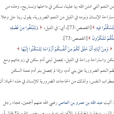
]، هذه من النعم التي امتن الله بها علينا، نسكن في داخلها ونستريح، وهذه من
استراحة الإنسان ونومه في الليل من النعم الضرورية، يقول ربنا جل وعلا
لِتَسْكُنُوا فِيهِ
[القصص:73]، أي: في الليل،
وَلِتَبْتَغُوا مِنْ فَضْلِهِ
لَّكُمْ تَشْكُرُونَ
[القصص:73].
وَمِنْ آيَاتِهِ أَنْ خَلَقَ لَكُمْ مِنْ أَنفُسِكُمْ أَزْوَاجًا لِتَسْكُنُوا إِلَيْهَا
ل له سكن واستراحة وراحة في الليل، يحصل لبني آدم سكن في زوجاتهم ومع
م النعم الضرورية على بني آدم، وإذا لم يحصل بنو آدم نعمة السكن
ضطراب النفس، ولذلك من الحاجات الضرورية للإنسان في هذه الحياة: أن
 أتيت
عبد الله بن عمرو بن العاص
رضي الله عنهم أجمعين، فجاء رجل
: الذين يدخلون الجنة قبل الأغنياء بنصف يوم.. بخمسمائة سنة؟ فقال
أبو