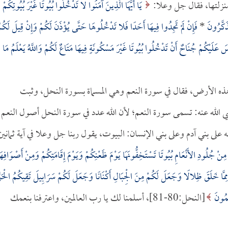
منزلتها، فقال جل وعلا:
يَا أَيُّهَا الَّذِينَ آمَنُوا لا تَدْخُلُوا بُيُوتًا غَيْرَ بُيُوتِكُمْ
َذَكَّرُونَ
*
فَإِنْ لَمْ تَجِدُوا فِيهَا أَحَدًا فَلا تَدْخُلُوهَا حَتَّى يُؤْذَنَ لَكُمْ وَإِنْ قِيلَ لَكُم
سَ عَلَيْكُمْ جُنَاحٌ أَنْ تَدْخُلُوا بُيُوتًا غَيْرَ مَسْكُونَةٍ فِيهَا مَتَاعٌ لَكُمْ وَاللَّهُ يَعْلَمُ مَا
ي هذه الأرض، فقال في سورة النعم وهي المسماة بسورة النحل، وثبت
الله عنه: تسمى سورة النعم؛ لأن الله عدد في سورة النحل أصول النعم
 على بني آدم وعلى بني الإنسان: البيوت، يقول ربنا جل وعلا في آية ثمانين
ْ جُلُودِ الأَنْعَامِ بُيُوتًا تَسْتَخِفُّونَهَا يَوْمَ ظَعْنِكُمْ وَيَوْمَ إِقَامَتِكُمْ وَمِنْ أَصْوَافِهَ
مِمَّا خَلَقَ ظِلالًا وَجَعَلَ لَكُمْ مِنَ الْجِبَالِ أَكْنَانًا وَجَعَلَ لَكُمْ سَرَابِيلَ تَقِيكُمُ الْحَرّ
لِمُونَ
[النحل:80-81]، أسلمنا لك يا رب العالمين، واعترفنا بنعمك