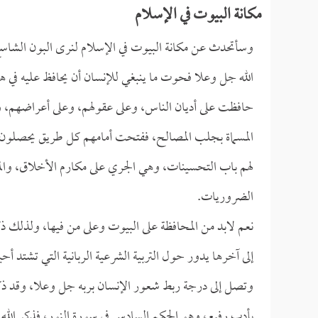
مكانة البيوت في الإسلام
وسأتحدث عن مكانة البيوت في الإسلام لنرى البون الشاسع 
الله جل وعلا فحوت ما ينبغي للإنسان أن يحافظ عليه في ه
حافظت على أديان الناس، وعلى عقولهم، وعلى أعراضهم، وع
المسماة بجلب المصالح، ففتحت أمامهم كل طريق يحصلون 
لهم باب التحسينات، وهي الجري على مكارم الأخلاق، والمح
الضروريات.
نعم لابد من المحافظة على البيوت وعلى من فيها، ولذلك ذ
إلى آخرها يدور حول التربية الشرعية الربانية التي تشتد أ
وتصل إلى درجة ربط شعور الإنسان بربه جل وعلا، وقد ذكر 
بأدب رفيع، وهو الحكم السادس في سورة النور، فذكر الله ف