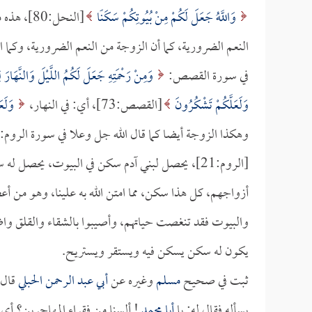
وَاللَّهُ جَعَلَ لَكُمْ مِنْ بُيُوتِكُمْ سَكَنًا
[النحل:80
النعم الضرورية، كما أن الزوجة من النعم الضرورية، وكما 
في سورة القصص:
وَمِنْ رَحْمَتِهِ جَعَلَ لَكُمُ اللَّيْلَ وَالنَّهَارَ 
وَلَعَلَّكُمْ تَشْكُرُونَ
[القصص:73]، أي: في النهار،
وَلَعَ
وهكذا الزوجة أيضا كما قال الله جل وعلا في سورة الروم:
[الروم:21]، يحصل لبني آدم سكن في البيوت، يحص
أزواجهم، كل هذا سكن، مما امتن الله به علينا، وهو من أعظ
والبيوت فقد تنغصت حياتهم، وأصيبوا بالشقاء والقلق وا
يكون له سكن يسكن فيه ويستقر ويستريح.
ثبت في صحيح
مسلم
وغيره عن
أبي عبد الرحمن الحبلي
قال:
يسأله فقال له: يا
أبا محمد
! ألسنا من فقراء المهاجرين؟ أي