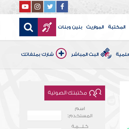
المكتبة
المواريث
بنين وبنات
علمية
البث المباشر
شارك بملفاتك
مكتبتك الصوتية
اسم
المستخدم:
كـلـــمـة