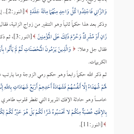
وَالزَّانِي فَاجْلِدُوا كُلَّ وَاحِدٍ مِنْهُمَا مِائَةَ جَلْدَةٍ
[النور:2].. إلى آخر الآية الكريمة.
وذكر بعد هذا حكماً ثانياً وهو التنفير من زواج الزانية، فق
زَانٍ أَوْ مُشْرِكٌ وَحُرِّمَ ذَلِكَ عَلَى الْمُؤْمِنِينَ
[النور:3]
فقال جل وعلا:
وَالَّذِينَ يَرْمُونَ الْمُحْصَنَاتِ ثُمَّ لَمْ يَأْتُوا بِأَ
الكريمات.
ثم ذكر الله حكماً رابعاً وهو حكم رمي الزوجة وما يترتب عل
لَهُمْ شُهَدَاءُ إِلَّا أَنفُسُهُمْ فَشَهَادَةُ أَحَدِهِمْ أَرْبَعُ شَهَادَاتٍ بِاللَّهِ إِنّ
خامساً وهو حادثة الإفك المريرة التي تفطر قلوب طاهري ا
بِالإِفْكِ عُصْبَةٌ مِنْكُمْ لا تَحْسَبُوهُ شَرًّا لَكُمْ بَلْ هُوَ خَيْرٌ لَكُمْ لِكُ
[النور:11].