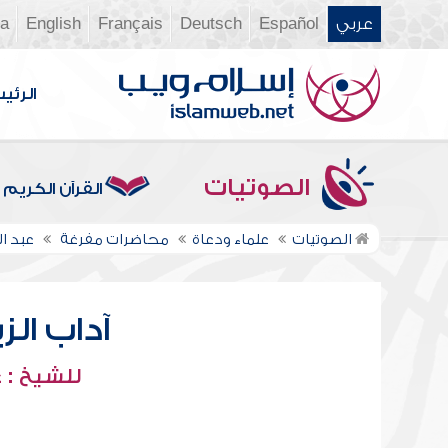
عربي
Español
Deutsch
Français
English
ia
الرئي
الصوتيات
القرآن الكريم
الصوتيات
علماء ودعاة
محاضرات مفرغة
عبد ا
آداب الزيا
للشيخ : 