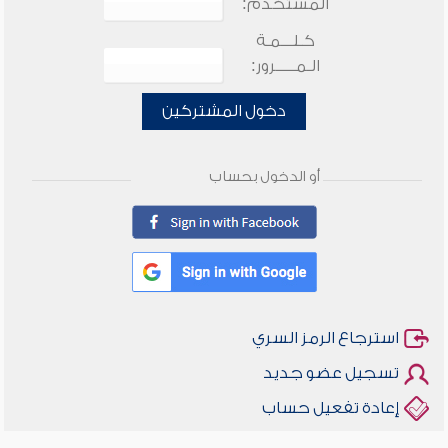
المستخدم:
كـلـــمـة
الـمـــــرور:
دخول المشتركين
أو الدخول بحساب
استرجاع الرمز السري
تسجيل عضو جديد
إعادة تفعيل حساب