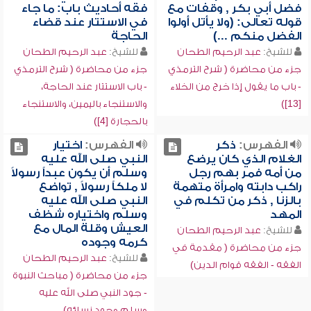
فضل أبي بكر , وقفات مع
فقه أحاديث باب: ما جاء
قوله تعالى: (ولا يأتل أولوا
في الاستتار عند قضاء
الفضل منكم ...)
الحاجة
للشيخ:
عبد الرحيم الطحان
للشيخ:
عبد الرحيم الطحان
جزء من محاضرة ( شرح الترمذي
جزء من محاضرة ( شرح الترمذي
- باب ما يقول إذا خرج من الخلاء
- باب الاستتار عند الحاجة،
[13])
والاستنجاء باليمين، والاستنجاء
بالحجارة [4])
الفهرس:
ذكر
الفهرس:
اختيار
الغلام الذي كان يرضع
النبي صلى الله عليه
من أمه فمر بهم رجل
وسلم أن يكون عبداً رسولاً
راكب دابته وامرأة متهمة
لا ملكاً رسولاً , تواضع
بالزنا , ذكر من تكلم في
النبي صلى الله عليه
المهد
وسلم واختياره شظف
العيش وقلة المال مع
للشيخ:
عبد الرحيم الطحان
كرمه وجوده
جزء من محاضرة ( مقدمة في
للشيخ:
عبد الرحيم الطحان
الفقه - الفقه قوام الدين)
جزء من محاضرة ( مباحث النبوة
- جود النبي صلى الله عليه
وسلم وجود نسائه)