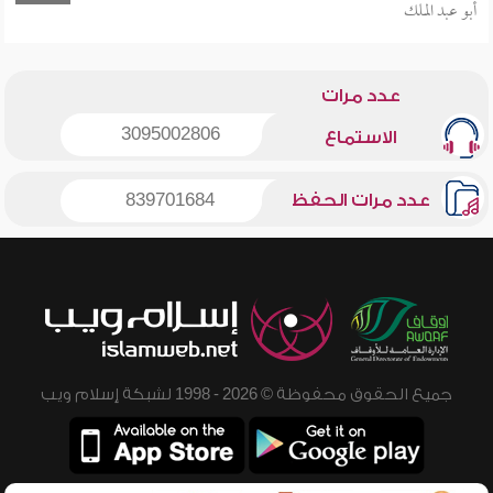
أبو عبد الملك
عدد مرات
3095002806
الاستماع
عدد مرات الحفظ
839701684
جميع الحقوق محفوظة © 2026 - 1998 لشبكة إسلام ويب