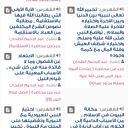
الفهرس:
تخيير الله
الفهرس:
الآية الأولى
تعالى لنبيه بين الدنيا
التي يطالبنا الله فيها
وبين الآخرة واختياره
بالاستقامة , مطالبة
للآخرة عليه الصلاة
نصوص الشرع المكلفين
والسلام , تواضع النبي
من العباد بالاستقامة
صلى الله عليه وسلم
للشيخ:
عبد الرحيم الطحان
واختياره شظف العيش
جزء من محاضرة ( الاستقامة)
وقلة المال مع كرمه
وجوده
الفهرس:
الابتعاد
عن الفضول وما لا
للشيخ:
عبد الرحيم الطحان
فائدة منه في كل شيء ,
جزء من محاضرة ( مباحث النبوة
الأسباب المعينة على
- جود النبي صلى الله عليه
قيام الليل
وسلم وجود نسائه)
للشيخ:
عبد الرحيم الطحان
جزء من محاضرة ( فضل قيام
الليل [3])
الفهرس:
مكانة
الفهرس:
اختيار
البيوت في الإسلام ,
النبي للعبودية مع
من الأسباب الداعية إلى
النبوية وتفضيلها على
الكلام عن آداب الزيارة في
الملك مع النبوة , تخيير