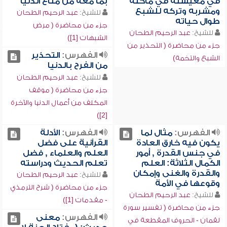
في معيشته في مأكله
بما معه من متاع الدنيا
ومشربه وتركه للشبع
للشيخ:
عبد الرحيم الطحان
طوال حياته
جزء من محاضرة ( مرض
للشيخ:
عبد الرحيم الطحان
الشبهات [1])
جزء من محاضرة ( التحذير من
الفهرس:
التحذير
الشبع والتخمة)
من الفرح بالدنيا
للشيخ:
عبد الرحيم الطحان
جزء من محاضرة ( موقف
المكلف من أعمال الدنيا والآخرة
[2])
الفهرس:
مثال لما
الفهرس:
الأدلة
يكون فيه خارق العادة
القرآنية على فضل
في جنس القدرة , أمور
العلم والعلماء , فضل
الكمال الثلاثة: العلم
تعلم الحديث ودراسته
والقدرة والغنى وإمكان
للشيخ:
عبد الرحيم الطحان
وقوعها في الأمة
جزء من محاضرة ( شرح الترمذي
للشيخ:
عبد الرحيم الطحان
- مقدمات [1])
جزء من محاضرة ( تفسير سورة
الفهرس:
معنى
لقمان - الحروف المقطعة في