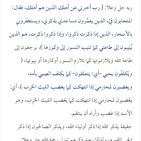
ربه جل وعلا: (
رب أخبرني عن أهلك الذين هم أهلك، فقال:
المتحابون فيّ، الذين يعمُرون مساجدي بذكري، ويستغفروني
بالأسحار، الذين إذا ذكرت ذكروا، وإذا ذكروا ذكرت، هم الذين
يُنِيبون إلى طاعتي كما تنيب النسور إلى وكورها
)، يرجعون إلى
طاعة الله ويلازمونها كما تلازم النسور أوكارها أو بيوتها، (
ويَكلفَون بحبي -أي: يتعلقون- كما يكلف الصبي بأمه،
ويغضبون لمحارمي إذا انتهكت كما يغضب الليث الحَرِب
)، أي:
يغضبون لمحارمي إذا انتهكت كما يغضب الليث الحَرِب، وهو
الأسد إذا غضب وأراد أن ينتقم.
حقيقة يذكر الله إذا ذكر أولياء الله، ويذكر الصالحون إذا ذكر
الحي القيوم، ولذلك عند ذكرهم تنزل رحمة الله جل وعلا.