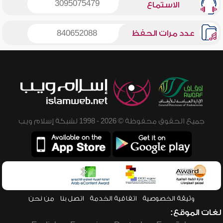
3095075479
الاستماع
عدد مرات الحفظ
840652088
جميع الحقوق محفوظة © 2026 - 1998 لشبكة إسلام ويب
وثيقة الخصوصية
اتفاقية الخدمة
اتصل بنا
من نحن
لغات الموقع: