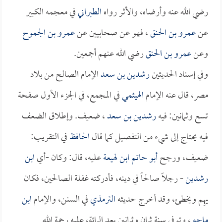
رضي الله عنه وأرضاه، والأثر رواه
الطبراني
في معجمه الكبير
عن
عمرو بن الحنق
، فهو عن صحابيين عن
عمرو بن الجموح
وعن
عمرو بن الحنق
رضي الله عنهم أجمعين.
وفي إسناد الحديثين
رشدين بن سعد
الإمام الصالح من بلاد
مصر، قال عنه الإمام
الهيثمي
في المجمع، في الجزء الأول صفحة
تسع وثمانين: فيه
رشدين بن سعد
، ضعيف. وإطلاق الضعف
فيه يحتاج إلى شيء من التفصيل كما قال
الحافظ
في التقريب:
ضعيف، ورجح
أبو حاتم
ابن لهيعة
عليه، قال: وكان -أي
ابن
رشدين
- رجلاً صالحاً في دينه، فأدركته غفلة الصالحين، فكان
يهِم ويخطئ، وقد أخرج حديثه
الترمذي
في السنن، والإمام
ابن
ماجه
، وتوفي سنة ثمان وثمانين بعد المائة، عليه رحمة الله