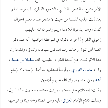
الأمر نشبع به الشعور النفسي، الشعور الفطري في نفوسنا، ثم
بعد ذلك نهذب أنفسنا من حيث لا نشعر عندما نعلم أحوال
أئمتنا، وهذا يدعونا للاقتداء بهم رضوان الله عليهم.
إخوتي الكرام! آخر ما ذكرته في الموعظة الماضية: أنه عند ذكر
الصالحين تنزل رحمات رب العالمين سبحانه وتعالى، وقلت: إن
هذا الأثر ثابت عن أئمتنا الكرام الطيبين، قاله
سفيان بن عيينة
،
وقاله
سفيان الثوري
، وأيضاً استشهد به أئمة الإسلام كالإمام
أحمد
ومن بعده رضوان الله عليهم أجمعين.
وقلت: إنه كلام حق ومعتبر، وبينت معناه، ووجهت هذا القول،
ونقلت كلام الإمام
الغزالي
عليه وعلى أئمتنا رحمة ربنا في توجيهه