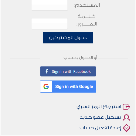
المستخدم:
كـلـــمـة
الـمـــــرور:
دخول المشتركين
أو الدخول بحساب
استرجاع الرمز السري
تسجيل عضو جديد
إعادة تفعيل حساب