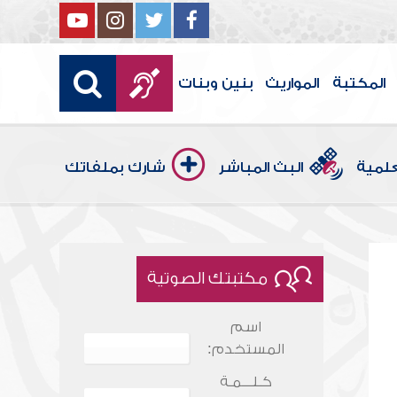
المكتبة
المواريث
بنين وبنات
علمية
البث المباشر
شارك بملفاتك
مكتبتك الصوتية
اسم
المستخدم:
كـلـــمـة