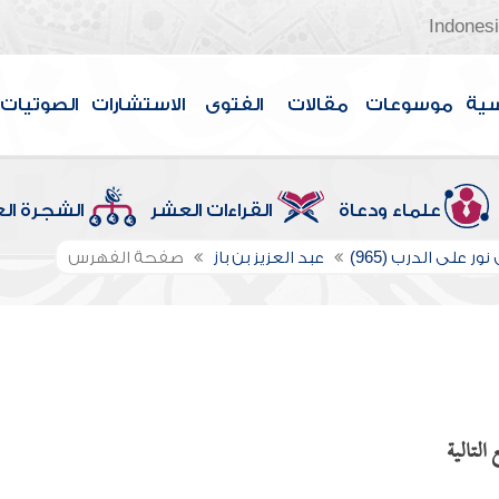
Indones
سية
موسوعات
مقالات
الفتوى
الاستشارات
الصوتيات
علماء ودعاة
القراءات العشر
الشجرة ال
ور على الدرب (965)
عبد العزيز بن باز
صفحة الفهرس
التالية