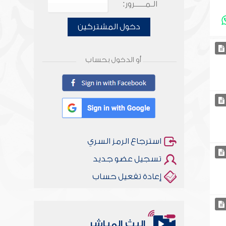
الـمـــــرور:
دخول المشتركين
أو الدخول بحساب
استرجاع الرمز السري
تسجيل عضو جديد
إعادة تفعيل حساب
البث المباشر