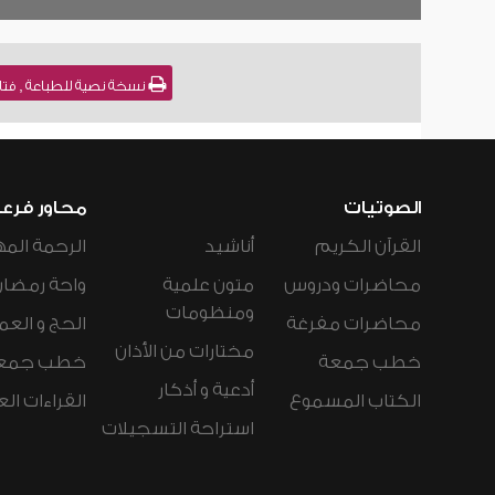
نسخة نصية للطباعة , فتاوى نور على الدرب (
الصوتيات
محاور فرع
القرآن الكريم
أناشيد
الرحمة المه
محاضرات ودروس
متون علمية
واحة رمضان
ومنظومات
محاضرات مفرغة
الحج و العم
مختارات من الأذان
خطب جمعة
خطب جمع
أدعية و أذكار
الكتاب المسموع
القراءات ال
استراحة التسجيلات