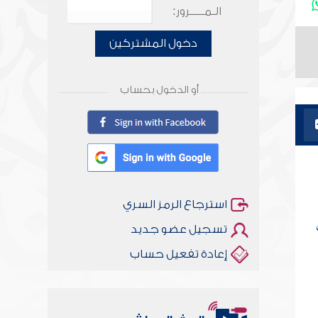
الـمـــــرور:
دخول المشتركين
أو الدخول بحساب
استرجاع الرمز السري
تسجيل عضو جديد
إعادة تفعيل حساب