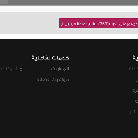
363) للشيخ : عبد العزيز بن باز
ية
خدمات تفاعلية
داة
المواريث
مشاركات ال
مواقيت الصلاة
رة
ة
عشر