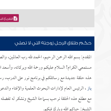
التفريغ ال
حكم طلاق الرجل زوجته التي لا تصلي
المقدم: بسم الله الرحمن الرحيم، الحمد لله رب العالمين، وا
مستمعي الكرام! السلام عليكم ورحمة الله وبركاته، وأسعد ال
هذه حلقة جديدة مع رسائلكم في برنامج نور على الدرب، رس
باز
، الرئيس العام لإدارات البحوث العلمية والإفتاء والدعوة
مع مطلع هذه الحلقة نرحب بسماحة الشيخ ونشكر له تفضله بإج
الشيخ: حياكم الله وبارك فيكم.