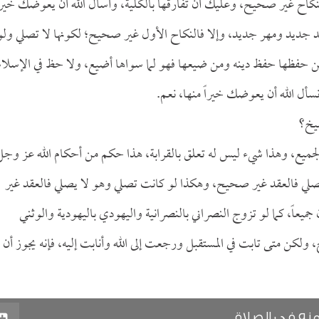
النكاح غير صحيح، وعليك أن تفارقها بالكلية، وأسأل الله أن يعوضك خيرا
قد جديد ومهر جديد، وإلا فالنكاح الأول غير صحيح؛ لكونها لا تصلي ولو
من حفظها حفظ دينه ومن ضيعها فهو لما سواها أضيع، ولا حظ في الإسلام
نسأل الله أن يعوضك خيراً منها، نعم.
شيخ؟
ى الجميع، وهذا شيء ليس له تعلق بالقرابة، هذا حكم من أحكام الله عز وجل
 يصلي فالعقد غير صحيح، وهكذا لو كانت تصلي وهو لا يصلي فالعقد غير
 جميعاً، كما لو تزوج النصراني بالنصرانية واليهودي باليهودية والوثني
، ولكن متى تابت في المستقبل ورجعت إلى الله وأنابت إليه، فإنه يجوز أن
نه في الصلاة