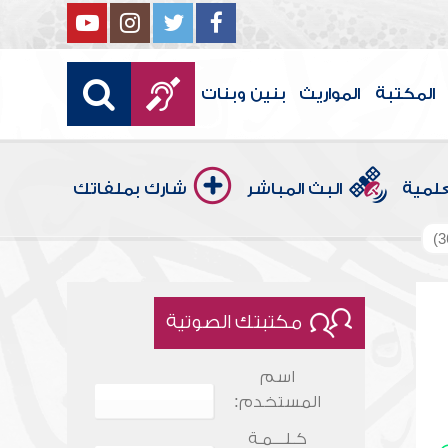
المكتبة
المواريث
بنين وبنات
علمية
البث المباشر
شارك بملفاتك
مكتبتك الصوتية
اسم
المستخدم:
كـلـــمـة