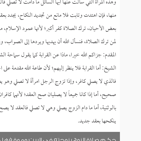
وهذه المرأة التي سألت عنها أيها السائل ما دامت لا تصلي ف
منها، فإن اهتدت وتابت فلا مانع من تجديد النكاح، يجدد بع
بعض الأحيان، ترك الصلاة كفر أكبر؛ لأنها عمود الإسلام، 
لمن ترك الصلاة، فنسأل الله أن يهديها ويردها إلى الصواب، و
المقدم: جزاكم الله خيرا، ماذا عن القرابة كما يقول سماحة ال
الشيخ: أما القرابة فلا ينظر إليهم؛ لأن طاعة الله مقدمة عل
فالذي لا يصلي كافر، وإذا تزوج الرجل امرأةً لا تصلي وهو
صحيح، أما إذا كانا جميعاً لا يصليان صح العقد؛ لأنهما كافران
بالوثنية، أما ما دام الزوج يصلي وهي لا تصلي فالعقد لا يصح
ينكحها بعقد جديد.
حكم صلاة الزوج بزوجته في البيت وموقفها م