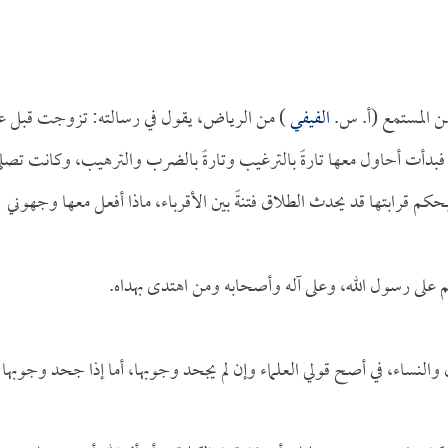
من المستمع (أ. س.
الفيفي
) من الرياض، يقول في رسالته: تزوجت قبل ع
أت أحاول معها تارةً بالترغيب وتارةً بالضرب والترهيب، وكانت تصل
حكم قرابتها قد يحدث الطلاق فتنةً بين الأقرباء، ماذا أفعل معها وجهوني
م على رسول الله، وعلى آله وأصحابه ومن اهتدى بهداه.
والنساء، في أصح قولي العلماء وإن لم يجحد وجوبها، أما إذا جحد وجوبها 