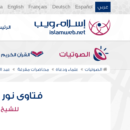
عربي
Español
Deutsch
Français
English
ia
الرئي
الصوتيات
القرآن الكريم
الصوتيات
علماء ودعاة
محاضرات مفرغة
عبد ال
فتاوى نور عل
للشيخ : 