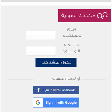
مكتبتك الصوتية
اسم
المستخدم:
كـلـــمـة
الـمـــــرور:
دخول المشتركين
أو الدخول بحساب