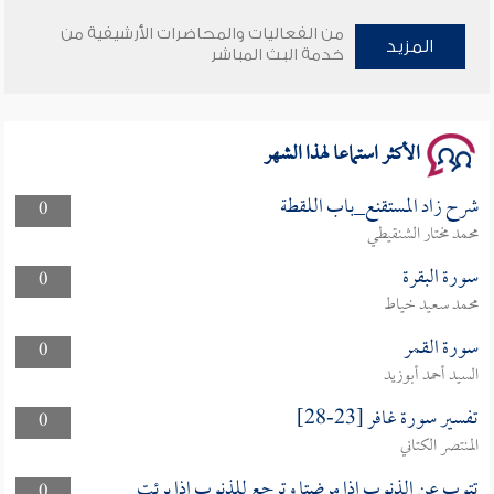
وأمنهم من خوف 9
من الفعاليات والمحاضرات الأرشيفية من
المزيد
خدمة البث المباشر
سلسلة محاضرات نفحات رمضانية 1444هـ
الأكثر استماعا لهذا الشهر
شرح زاد المستقنع_باب اللقطة
0
محمد مختار الشنقيطي
سورة البقرة
0
محمد سعيد خياط
سورة القمر
0
السيد أحمد أبوزيد
تفسير سورة غافر [23-28]
0
المنتصر الكتاني
تتوب عن الذنوب اذا مرضتا وترجع للذنوب اذا برئت
0