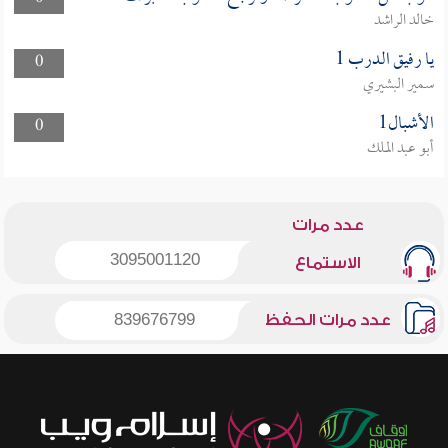
خالد الراشد
يا رفيق الدرب 1
0
سمير البشيري
الأشبال1
0
أبو عبد الملك
عدد مرات
3095001120
الاستماع
عدد مرات الحفظ
839676799