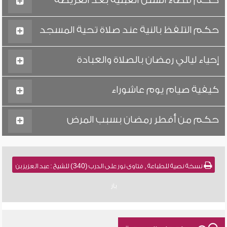
حكم قضاء السنن القبلية بعد الفريضة
حكم التلفظ بالنية عند صلاة تحية المسجد
إحياء ليالي رمضان بالصلاة والعبادة
كيفية صيام يوم عاشوراء
حكم من أفطر رمضان بسبب المرض
نسخة نصية للطباعة , فتاوى نور على الدرب (340) للشيخ : عبد العزيز بن
باز