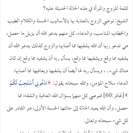
كلمة للزوج والمرأة في هذه الحالة الحديثة عليه؟
الشيخ: نوصي الزوج بالعناية بها بالأساليب الحسنة والكلام الطيب
والخطاب المناسب، والدعاء، كل منهم يدعو الله أن يزيل ما حصل،
هي تدعو ربها أن الله يشفيها مما أصابها والزوج كذلك يدعو الله أن
يشفيه مما وقع ويشفيها مما وقع، يسأل ربه أن يشفيه مما وقع إن كان
هناك شيء.. ، ويسأل ربه لها أيضاً أن يشفيها ويعافيها مما أصابها.
الدعاء سلاح المؤمن، والله سبحانه يقول:
ادْعُونِي أَسْتَجِبْ لَكُمْ
[غافر:60] فنوصي كل منهما بسؤال الله العافية والشفاء مما
حصل، وأن الله يعيد الحالة إلى حالتها الحسنة الأولى، هو القادر على
كل شيء سبحانه وتعالى.