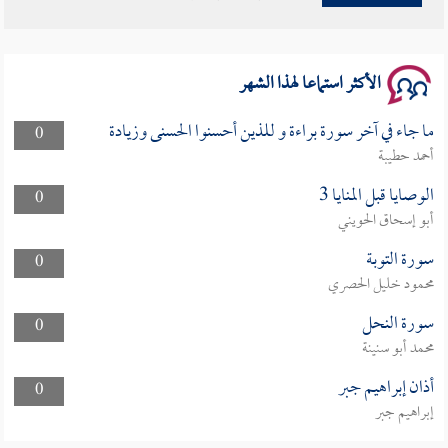
الأكثر استماعا لهذا الشهر
ما جاء في آخر سورة براءة و للذين أحسنوا الحسنى وزيادة
0
أحمد حطيبة
الوصايا قبل المنايا 3
0
أبو إسحاق الحويني
سورة التوبة
0
محمود خليل الحصري
سورة النحل
0
محمد أبو سنينة
أذان إبراهيم جبر
0
إبراهيم جبر