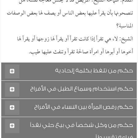
المقدم: سماحة الشيخ! المريض قد لا يحسن معالجة نفسه، هل
تنصحونها بأن يقرأ عليها بعض الناس أو يصف لها بعض الوصفات
المناسبة؟
الشيخ: لا، هي تقرأ إذا كانت تقرأ أو يقرأ لها زوجها أو يقرأ لها
أخوها أو أبوها أو امرأة صالحة تقرأ وتنفث عليها طيب.
حكم من تلفظ بكلمة إلحادية
حكم استخدام وسماع الطبل في الأفراح
حكم رقص المرأة بين النساء في الأفراح
حكم من وكل شخصاً في بيع حلي نقداً
فباعه تقسيطاً