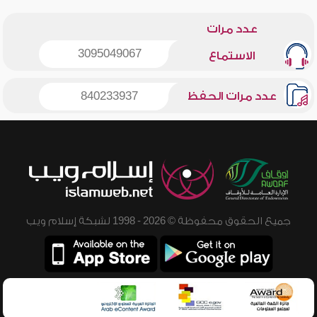
عدد مرات
3095049067
الاستماع
عدد مرات الحفظ
840233937
جميع الحقوق محفوظة © 2026 - 1998 لشبكة إسلام ويب