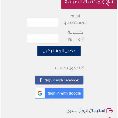
مكتبتك الصوتية
اسم
المستخدم:
كـلـــمـة
الـمـــــرور:
دخول المشتركين
أو الدخول بحساب
استرجاع الرمز السري