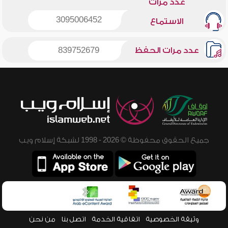
عدد مرات
3095006452
الاستماع
عدد مرات الحفظ
839752679
جميع الحقوق محفوظة © 2026 - 1998 لشبكة إسلام ويب
وثيقة الخصوصية
اتفاقية الخدمة
اتصل بنا
من نحن