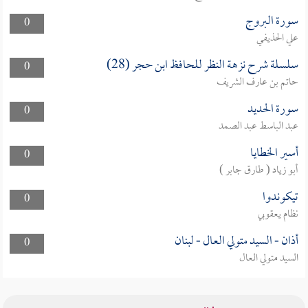
سورة البروج
0
علي الحذيفي
سلسلة شرح نزهة النظر للحافظ ابن حجر (28)
0
حاتم بن عارف الشريف
سورة الحديد
0
عبد الباسط عبد الصمد
أسير الخطايا
0
أبو زياد ( طارق جابر )
تيكوندوا
0
نظام يعقوبي
أذان - السيد متولي العال - لبنان
0
السيد متولي العال