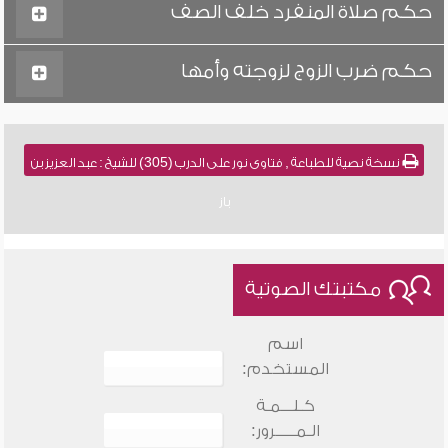
حكم صلاة المنفرد خلف الصف
حكم ضرب الزوج لزوجته وأمها
نسخة نصية للطباعة , فتاوى نور على الدرب (305) للشيخ : عبد العزيز بن
باز
مكتبتك الصوتية
اسم
المستخدم:
كـلـــمـة
الـمـــــرور: