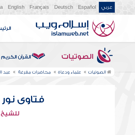
عربي
Español
Deutsch
Français
English
ia
الرئي
الصوتيات
القرآن الكريم
الصوتيات
علماء ودعاة
محاضرات مفرغة
عبد ال
فتاوى نور عل
للشيخ : 