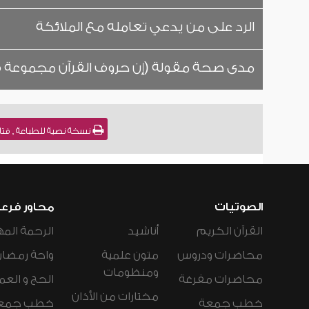
الرد على من يدعي تعامله مع الملائكة
مدى صحة مقولة (إن حروف القرآن مجموعة ف
نسخة نصية للطباعة , فتاوى نور على الدرب (
الصوتيات
محاور فرع
القرآن الكريم
أناشيد
الرحمة المه
محاضرات ودروس
متون علمية
واحة رمضان
ومنظومات
محاضرات مفرغة
الحج و العم
مختارات من الأذان
خطب جمعة
خطب جمع