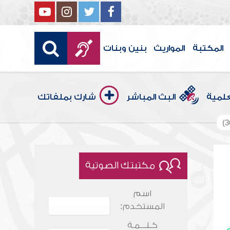
المكتبة
المواريث
بنين وبنات
علمية
البث المباشر
شارك بملفاتك
مكتبتك الصوتية
اسم
المستخدم:
كـلـــمـة