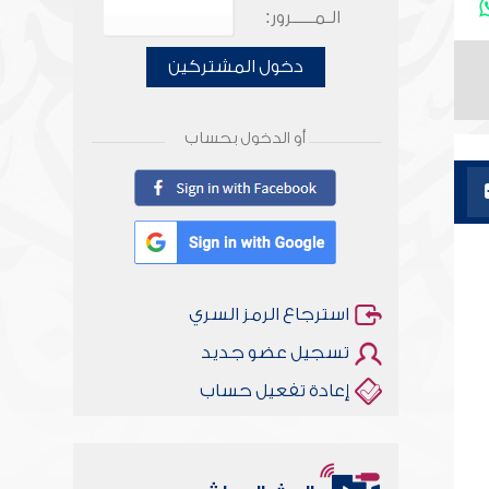
الـمـــــرور:
دخول المشتركين
أو الدخول بحساب
استرجاع الرمز السري
تسجيل عضو جديد
إعادة تفعيل حساب