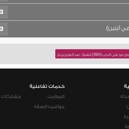
ي آيتين)
360) للشيخ : عبد العزيز بن باز
ية
خدمات تفاعلية
داة
المواريث
مشاركات ال
مواقيت الصلاة
رة
ة