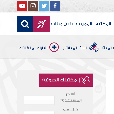
المكتبة
المواريث
بنين وبنات
علمية
البث المباشر
شارك بملفاتك
مكتبتك الصوتية
اسم
المستخدم:
كـلـــمـة