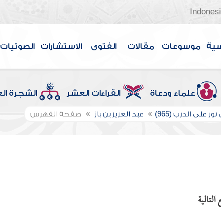
Indones
سية
موسوعات
مقالات
الفتوى
الاستشارات
الصوتيات
علماء ودعاة
القراءات العشر
الشجرة ال
ور على الدرب (965)
عبد العزيز بن باز
صفحة الفهرس
التالية