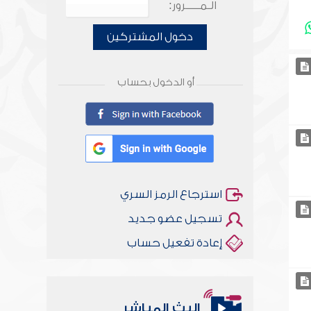
الـمـــــرور:
دخول المشتركين
أو الدخول بحساب
استرجاع الرمز السري
تسجيل عضو جديد
إعادة تفعيل حساب
البث المباشر