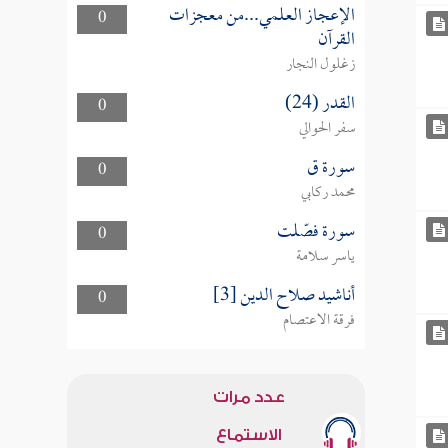
الإعجاز العلمي...من معجزات
0
القرآن
زغلول النجار
القدر (24)
0
سفر الحوالي
سورة ق
0
محمد ركابي
سورة فصّلت
0
ياسر سلامة
أناشيد صلاح الدين [3]
0
فرقة الاعتصام
عدد مرات
الاستماع