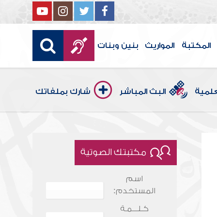
المكتبة
المواريث
بنين وبنات
علمية
البث المباشر
شارك بملفاتك
مكتبتك الصوتية
اسم
المستخدم:
كـلـــمـة