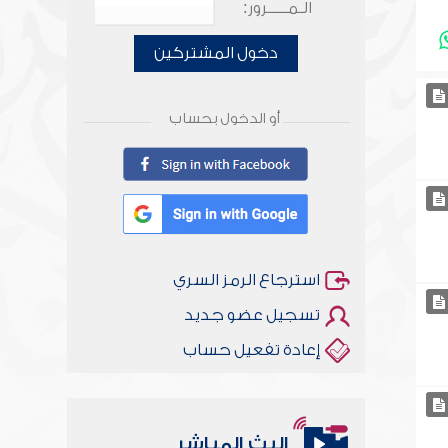
الـمـــــرور:
دخول المشتركين
أو الدخول بحساب
استرجاع الرمز السري
تسجيل عضو جديد
إعادة تفعيل حساب
البث المباشر