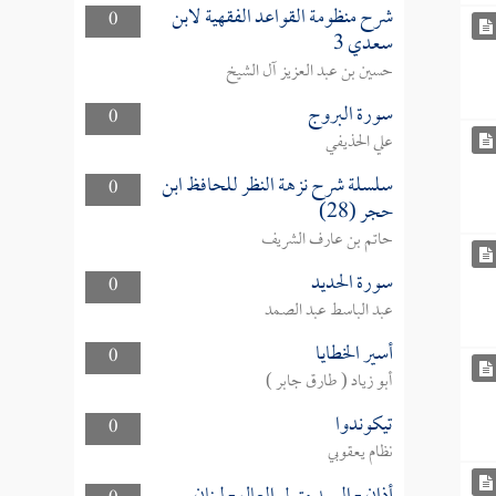
شرح منظومة القواعد الفقهية لابن
0
سعدي 3
حسين بن عبد العزيز آل الشيخ
سورة البروج
0
علي الحذيفي
سلسلة شرح نزهة النظر للحافظ ابن
0
حجر (28)
حاتم بن عارف الشريف
سورة الحديد
0
عبد الباسط عبد الصمد
أسير الخطايا
0
أبو زياد ( طارق جابر )
تيكوندوا
0
نظام يعقوبي