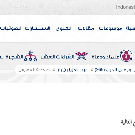
Indones
سية
موسوعات
مقالات
الفتوى
الاستشارات
الصوتيات
علماء ودعاة
القراءات العشر
الشجرة ال
ور على الدرب (965)
عبد العزيز بن باز
صفحة الفهرس
التالية