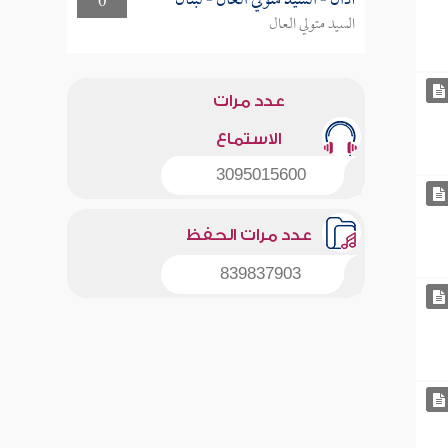
أذان - السيد متولي العال - لبنان
0
السيد متولي العال
عدد مرات
الاستماع
3095015600
عدد مرات الحفظ
839837903