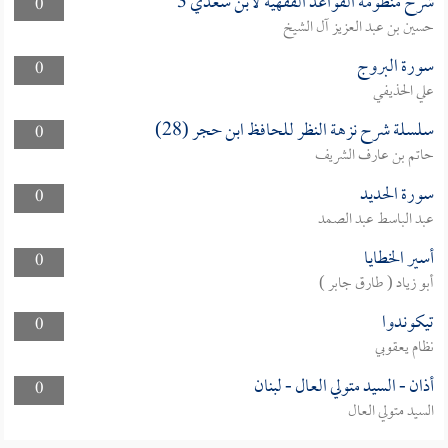
شرح منظومة القواعد الفقهية لابن سعدي 3
0
حسين بن عبد العزيز آل الشيخ
سورة البروج
0
علي الحذيفي
سلسلة شرح نزهة النظر للحافظ ابن حجر (28)
0
حاتم بن عارف الشريف
سورة الحديد
0
عبد الباسط عبد الصمد
أسير الخطايا
0
أبو زياد ( طارق جابر )
تيكوندوا
0
نظام يعقوبي
أذان - السيد متولي العال - لبنان
0
السيد متولي العال