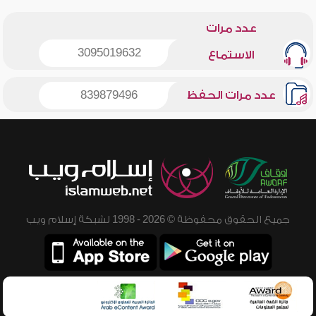
عدد مرات
3095019632
الاستماع
عدد مرات الحفظ
839879496
جميع الحقوق محفوظة © 2026 - 1998 لشبكة إسلام ويب