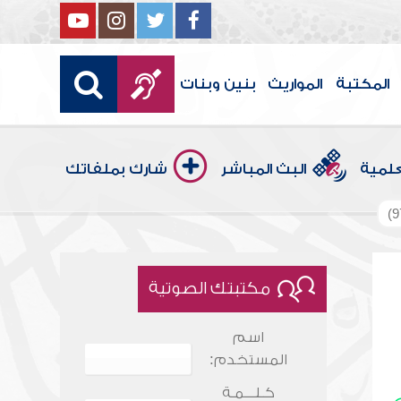
المكتبة
المواريث
بنين وبنات
علمية
البث المباشر
شارك بملفاتك
مكتبتك الصوتية
اسم
المستخدم:
كـلـــمـة