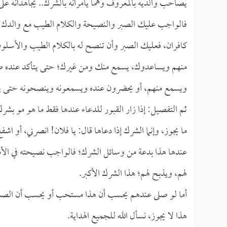
يصاحب والديه بالمعروف وهما يأمرانه بالشرك.. يجاهدانه عل
فالواجب عليك الصبر والنصيحة والكلام الطيب مع والدك ك
كافران، فعليك الصبر وأن تنصح له بالكلام الطيب والأسلوب
منهم ويساعدوك، يسمع منك ومن غيرك؛ حتى يتأكد عنده صح
ويسمع منهم، أو يحضرون عنده ويسمعونه وينصحونه حتى يكو
ثم التفصيل: إذا زار القبور للدعاء عندها فقط ما هو مو بشرك
ما يجوز، وإنما الشرك إذا دعاها قال: يا فلان! انصرني، أو اشف
عندها هذا بدعة من وسائل الشرك؛ فالواجب نصيحته في الأمر
لهم، ويذبح لهم؛ هذا الشرك الأكبر.
أما لو صلى عندهم يحسب أن هذا مستحب أو يحسب أن الصلاة 
هذا لا يجوز، نسأل الله للجميع الهداية.