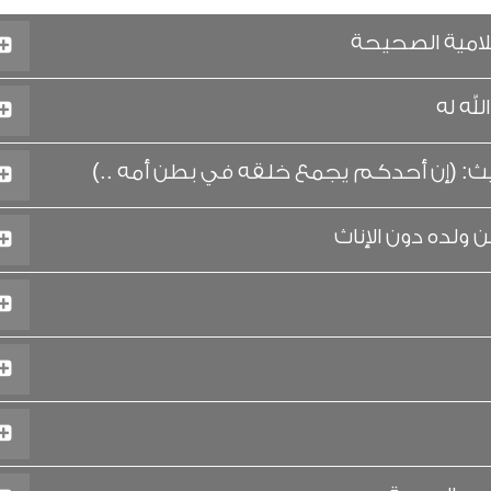
لامية الصحيحة
له له
يث: (إن أحدكم يجمع خلقه في بطن أمه ..)
 ولده دون الإناث