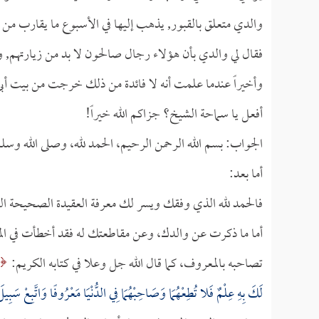
والدي متعلق بالقبور, يذهب إليها في الأسبوع ما يقارب من 
فقال لي والدي بأن هؤلاء رجال صالحون لا بد من زيارتهم, و
وأخيراً عندما علمت أنه لا فائدة من ذلك خرجت من بيت أبي
أفعل يا سماحة الشيخ؟ جزاكم الله خيراً!
الجواب: بسم الله الرحمن الرحيم، الحمد لله، وصلى الله وسل
أما بعد:
فالحمد لله الذي وفقك ويسر لك معرفة العقيدة الصحيحة السل
أما ما ذكرت عن والدك، وعن مقاطعتك له فقد أخطأت في الم
تصاحبه بالمعروف، كما قال الله جل وعلا في كتابه الكريم:
لَكَ بِهِ عِلْمٌ فَلا تُطِعْهُمَا وَصَاحِبْهُمَا فِي الدُّنْيَا مَعْرُوفًا وَاتَّبِعْ سَبِيلَ 