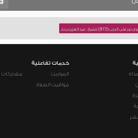
ان
972) للشيخ : عبد العزيز بن باز
ية
خدمات تفاعلية
داة
المواريث
مشاركات ال
مواقيت الصلاة
رة
ة
عشر