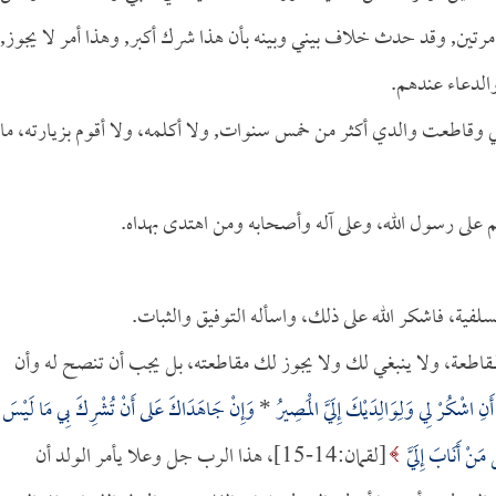
مرتين, وقد حدث خلاف بيني وبينه بأن هذا شرك أكبر, وهذا أمر لا يجوز,
الدعاء عندهم.
 وقاطعت والدي أكثر من خمس سنوات, ولا أكلمه، ولا أقوم بزيارته، ماذ
م على رسول الله، وعلى آله وأصحابه ومن اهتدى بهداه.
فية، فاشكر الله على ذلك، واسأله التوفيق والثبات.
قاطعة، ولا ينبغي لك ولا يجوز لك مقاطعته، بل يجب أن تنصح له وأن
أَنِ اشْكُرْ لِي وَلِوَالِدَيْكَ إِلَيَّ الْمَصِيرُ
*
وَإِنْ جَاهَدَاكَ عَلى أَنْ تُشْرِكَ بِي مَا لَيْسَ
مَنْ أَنَابَ إِلَيَّ
[لقمان:14-15]، هذا الرب جل وعلا يأمر الولد أن