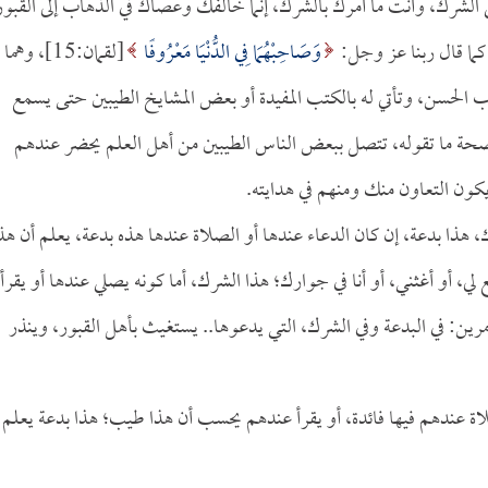
ى الشرك، وأنت ما أمرك بالشرك، إنما خالفك وعصاك في الذهاب إلى القبور
ما قال ربنا عز وجل:
وَصَاحِبْهُمَا فِي الدُّنْيَا مَعْرُوفًا
[لقمان:15]، وهما
 الحسن، وتأتي له بالكتب المفيدة أو بعض المشايخ الطيبين حتى يسمع
ة ما تقوله، تتصل ببعض الناس الطيبين من أهل العلم يحضر عندهم
ن التعاون منك ومنهم في هدايته.
، هذا بدعة، إن كان الدعاء عندها أو الصلاة عندها هذه بدعة، يعلم أن هذ
ع لي، أو أغثني، أو أنا في جوارك؛ هذا الشرك، أما كونه يصلي عندها أو يقرأ
ين: في البدعة وفي الشرك، التي يدعوها.. يستغيث بأهل القبور، وينذر
عندهم فيها فائدة، أو يقرأ عندهم يحسب أن هذا طيب؛ هذا بدعة يعلم 