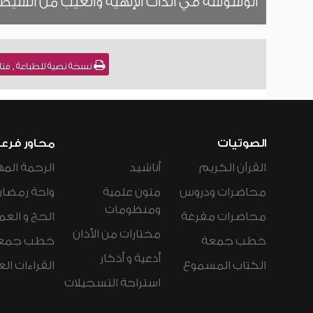
الوسوسة في الذات الإلهية والغيب من الشيط
نسخة نصية للطباعة , فتاوى نور على الدرب (
الصوتيات
محاور فرع
القرآن الكريم
أناشيد
الرحمة المه
محاضرات ودروس
متون علمية
واحة رمضان
ومنظومات
محاضرات مفرغة
الحج و العم
مختارات من الأذان
خطب جمعة
خطب جمع
أدعية و أذكار
الكتاب المسموع
القراءات ال
استراحة التسجيلات