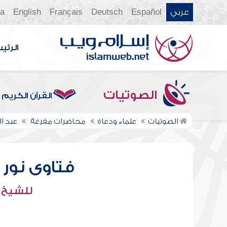
عربي
Español
Deutsch
Français
English
ia
الرئي
الصوتيات
القرآن الكريم
الصوتيات
علماء ودعاة
محاضرات مفرغة
عبد ال
فتاوى نور عل
للشيخ : 