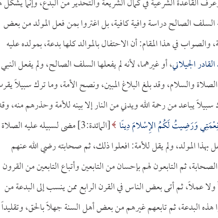
 القاعدة الشرعية في كمال الشريعة والتحذير من البدع، وإنما يشكل ه
 السلف الصالح دراسة وافية كافية، بل اغتروا بمن فعل المولد من بعض
 والصواب في هذا المقام: أن الاحتفال بالموالد كلها بدعة، بمولده عليه
القادر الجيلاني
، أو غيرهما، لأنه لم يفعلها السلف الصالح، ولم يفعل النبي
الصلاة والسلام، وقد بلغ البلاغ المبين، ونصح الأمة، وما ترك سبيلاً يقر
 سبيلاً يباعد من رحمة الله ويدني من النار إلا بينه للأمة وحذرهم منه، وقد
مْ نِعْمَتِي وَرَضِيتُ لَكُمُ الإِسْلامَ دِينًا
[المائدة:3] مضى لسبيله عليه الصلاة
ل بهذا المولد، ولم يقل للأمة: افعلوا ذلك، ثم صحابته رضي الله عنهم
صحابة، ثم التابعون لهم بإحسان من التابعين وأتباع التابعين من القرون
اً ولا عملاً، ثم أتى بعض الناس في القرن الرابع ممن ينسب إلى البدعة من
هذه البدعة، ثم تابعهم غيرهم من بعض أهل السنة جهلاً بالحق، وتقليداً