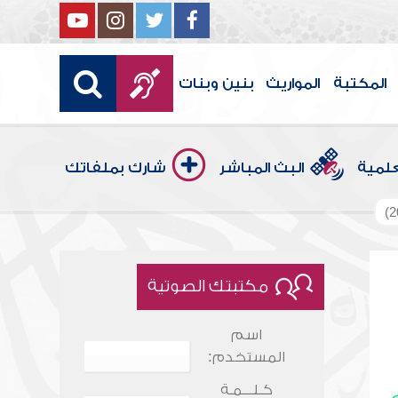
المكتبة
المواريث
بنين وبنات
علمية
البث المباشر
شارك بملفاتك
مكتبتك الصوتية
اسم
المستخدم:
كـلـــمـة