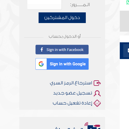
الـمـــــرور:
دخول المشتركين
أو الدخول بحساب
استرجاع الرمز السري
تسجيل عضو جديد
إعادة تفعيل حساب