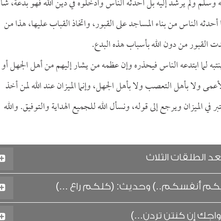
 وسلم ولم يرشد إليه بل أحدثه الناس وأدخلوه في دين الله فهو بدعة، شاء
حدثه الناس من بناء المساجد على القبور، واتخاذ القباب عليها، هذا من
دت القبور من دون الله بأسباب هذه البدع.
ينتبه لما ابتدعه الناس فيحذره وإن عظمه من يشار إليهم من أهل الجهل أو
لأعمى ولا بأهل التعصب ولا بأهل الجهل، وإنما الميزان عند الله لمن أخذ
ر في الميزان ويرجع إلى قوله، ونسأل الله للجميع الهداية والتوفيق. والله
د الطلقات الثلاث
 عليكم أنفسكم..) وحديث: (كلكم راع ...)
اجك إن كنتن تردن...)