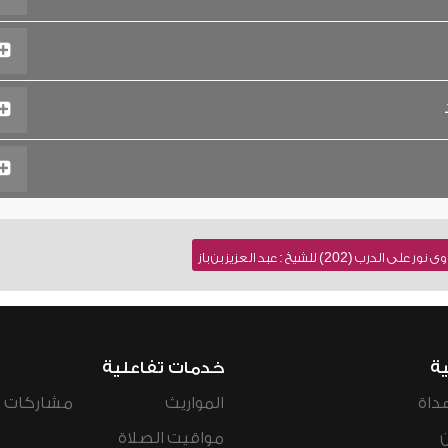
202) للشيخ : عبد العزيز بن باز
ية
خدمات تفاعلية
داة
المواريث
مشاركات ال
مواقيت الصلاة