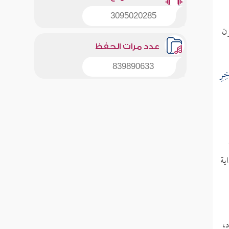
3095020285
ون
عدد مرات الحفظ
839890633
خِرِ
ية
،