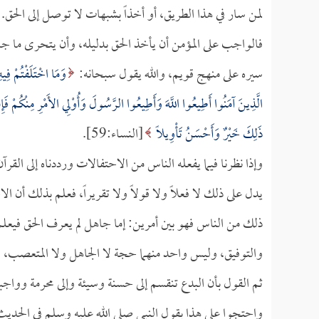
لمن سار في هذا الطريق، أو أخذاً بشبهات لا توصل إلى الحق.
فالواجب على المؤمن أن يأخذ الحق بدليله، وأن يتحرى ما 
سيره على منهج قويم، والله يقول سبحانه:
وَمَا اخْتَلَفْتُمْ فِيه
الَّذِينَ آمَنُوا أَطِيعُوا اللَّهَ وَأَطِيعُوا الرَّسُولَ وَأُوْلِي الأَمْرِ مِنْكُمْ فَإِنْ 
ذَلِكَ خَيْرٌ وَأَحْسَنُ تَأْوِيلًا
[النساء:59].
وإذا نظرنا فيما يفعله الناس من الاحتفالات ورددناه إلى القرآن 
يدل على ذلك لا فعلاً ولا قولاً ولا تقريراً، فعلم بذلك أن 
ذلك من الناس فهو بين أمرين: إما جاهل لم يعرف الحق فيع
والتوفيق، وليس واحد منهما حجة لا الجاهل ولا المتعصب، ليس
ثم القول بأن البدع تنقسم إلى حسنة وسيئة وإلى محرمة وواجبة
واحتجوا على هذا بقول النبي صلى الله عليه وسلم في الحدي