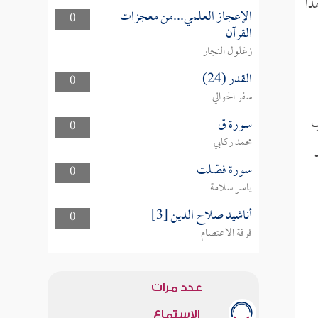
ذا
الإعجاز العلمي...من معجزات
0
القرآن
زغلول النجار
القدر (24)
0
سفر الحوالي
ب
سورة ق
0
محمد ركابي
سورة فصّلت
0
ياسر سلامة
أناشيد صلاح الدين [3]
0
فرقة الاعتصام
عدد مرات
الاستماع