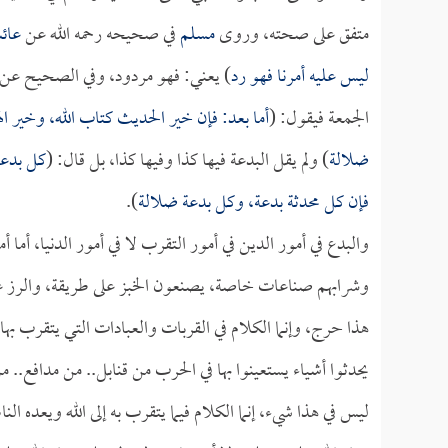
متفق على صحته، وروى
مسلم
في صحيحه رحمه الله عن
عائ
ليس عليه أمرنا فهو رد
) يعني: فهو مردود، وفي الصحيح عن
الجمعة فيقول: (
أما بعد: فإن خير الحديث كتاب الله، وخير 
ضلالة
) ولم يقل البدعة فيها كذا وفيها كذا، بل قال: (
كل بدعة
فإن كل محدثة بدعة، وكل بدعة ضلالة
).
والبدع في أمور الدين في أمور التقرب لا في أمور الدنيا، أما 
وشرابهم صناعات خاصة، يصنعون الخبز على طريقة، والرز على
هذا حرج، وإنما الكلام في القربات والعبادات التي يتقرب به
يحدثوا أشياء يستعينوا بها في الحرب من قنابل.. من مدافع
ليس في هذا شيء، إنما الكلام فيما يتقرب به إلى الله ويعده ال