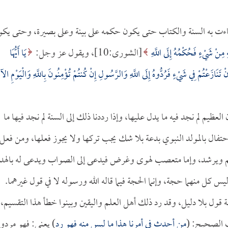
جاءت به السنة والكتاب حتى يكون حكمه على بينة وعلى بصيرة، وحتى يك
ِ مِنْ شَيْءٍ فَحُكْمُهُ إِلَى اللَّهِ
[الشورى:10]، ويقول عز وجل:
يَا أَيُّهَا
تَنَازَعْتُمْ فِي شَيْءٍ فَرُدُّوهُ إِلَى اللَّهِ وَالرَّسُولِ إِنْ كُنتُمْ تُؤْمِنُونَ بِاللَّهِ وَالْيَوْمِ الآ
العظيم لم نجد فيه ما يدل عليها، وإذا رددنا ذلك إلى السنة لم نجد فيها ما
الاحتفال بالمولد النبوي بدعة بلا شك يجب تركها ولا يجوز فعلها، ومن فعل
لم ويرشد، وإما متعصب لهوى وغرض فيدعى إلى الصواب ويدعى له بالهدا
 كل منهما حجة، وإنما الحجة فيما قاله الله ورسوله لا في قول غيرهما.
 قول بلا دليل، وقد رد ذلك أهل العلم واليقين وبينوا خطأ هذا التقسيم،
ث الصحيح: (
من أحدث في أمرنا هذا ما ليس منه فهو رد
) يعني: فهو مردود