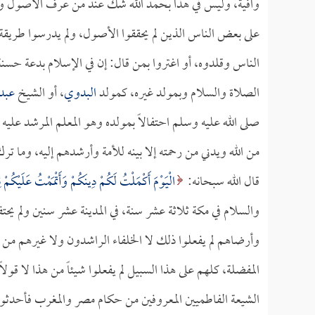
وافية، وليس في هذا بحمد الله شك عند من عرف الأصول وعرف
على بعض الناس الذين لم يحققوا الأصول، ولم يدرسوا طريقة
الناس وقلدوه، أو اغتروا بمن قال: إن في الإسلام بدعة حسنة،
الصلاة والسلام وبمولد غيره، كمولد
البدوي
، أو الشيخ
عبد 
صلى الله عليه وسلم احتفالاً بمولده وهو المعلم المرشد عليه 
من الله ويدني من رحمته إلا بينه للأمة وأرشدهم إليه، وما ترك
قال الله سبحانه:
الْيَوْمَ أَكْمَلْتُ لَكُمْ دِينَكُمْ وَأَتْمَمْتُ عَلَيْكُ
والسلام في مكة ثلاثة عشر سنة، في المدينة عشر سنين ولم يحتف
وأرضاهم لم يفعلوا ذلك لا الخلفاء الراشدون ولا غيرهم من ال
المفضلة، كلهم على هذا السبيل لم يفعلوا شيئاً من هذا لا قول
الشيعة الفاطميين المعروفين من حكام مصر والمغرب فأحدثوا 