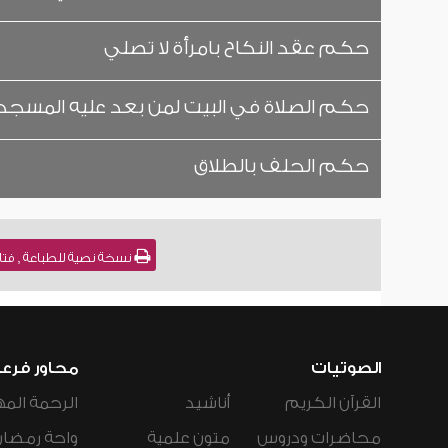
حكم عقد النكاح بامرأة لا تصلي
حكم الصلاة في البيت لمن بعد عليه المسجد
حكم الحلف بالطلاق
نسخة نصية للطباعة , فتاوى نور على الدرب (
الصوتيات
محاور فرع
القرآن الكريم
أناشيد
الرحمة المه
محاضرات ودروس
متون علمية
واحة رمضان