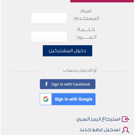
اسم
المستخدم:
كـلـــمـة
الـمـــــرور:
دخول المشتركين
أو الدخول بحساب
استرجاع الرمز السري
تسجيل عضو جديد