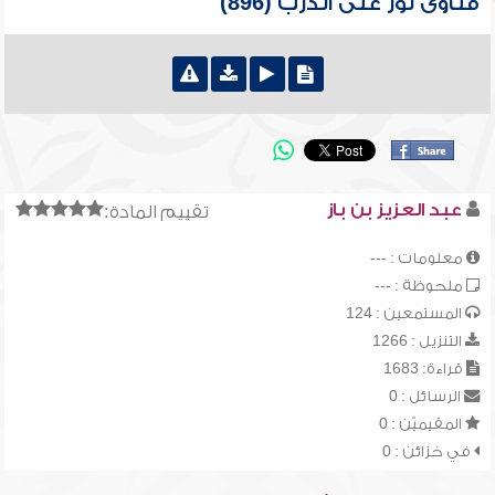
فتاوى نور على الدرب (896)
عبد العزيز بن باز
تقييم المادة:
معلومات : ---
ملحوظة : ---
المستمعين : 124
التنزيل : 1266
قراءة: 1683
الرسائل : 0
المقيميّن : 0
في خزائن : 0