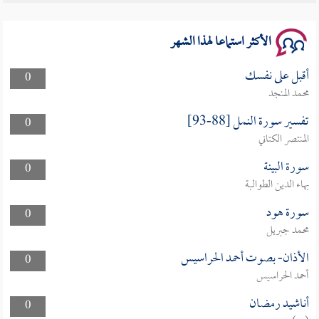
سلسلة محاضرات نفحات رمضانية 1444هـ
الأكثر استماعا لهذا الشهر
أقبل على نفسك
0
محمد المنجد
تفسير سورة النمل [88-93]
0
المنتصر الكتاني
سورة البينة
0
بهاء الدين الطوالبة
سورة هود
0
محمد جبريل
الأذان- بصوت أحمد الحراسيس
0
أحمد الحراسيس
أناشيد رمضان
0