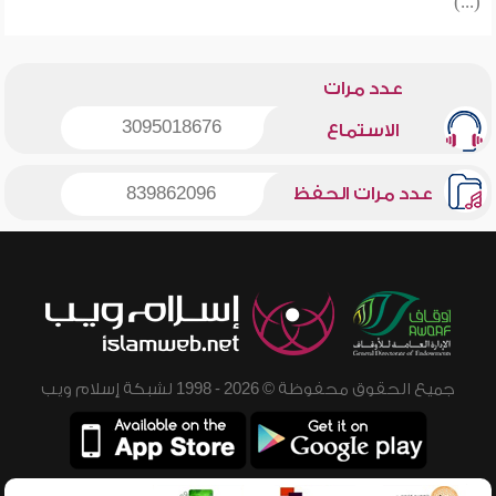
(...)
عدد مرات
3095018676
الاستماع
عدد مرات الحفظ
839862096
جميع الحقوق محفوظة © 2026 - 1998 لشبكة إسلام ويب