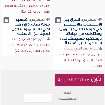
جزء من محاضرة ( تفسير سورة
النور - الآيات [11-14])
الفهرس:
الفرق بين
الفهرس:
تفسير
الاستنكاف والاستكبار
قوله تعالى: (إن هذا
في قوله تعالى: (...ومن
أخي له تسع وتسعون
يستنكف عن عبادته
نعجة ...) , الأسئلة
ويستكبر فسيحشرهم
للشيخ:
عبد الحي يوسف
إليه جميعاً) , الأسئلة
جزء من محاضرة ( عام الحزن
للشيخ:
عبد الحي يوسف
وخروج النبي إلى الطائف)
جزء من محاضرة ( قدوم وفد
المدينة للحج وبيعة العقبة
الثانية)
مكتبتك الصوتية
اسم
المستخدم: