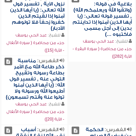
بلاغية في قوله:
نزول الآية , تفسير قول
(واتقوا الله ويعلمكم الله)
الله تعالى: (يا أيها الذين
, تفسير قوله تعالى: (يا
آمنوا إذا لقيتم الذين
أيها الذين آمنوا إذا تداينتم
كفروا زحفاً فلا تولوهم
بدين إلى أجل مسمى
الأدبار)
فاكتبوه ...)
للشيخ:
عبد الحي يوسف
للشيخ:
عبد الحي يوسف
جزء من محاضرة ( سورة الأنفال
جزء من محاضرة ( سورة البقرة -
- الآية [15])
الآية [282])
الفهرس:
مناسبة
ذكر طاعة الله مع الأمر
بطاعة رسوله وتقبيح
التولي عنه , تفسير قول
الله: (يا أيها الذين آمنوا
أطيعوا الله ورسوله ولا
تولوا عنه وأنتم تسمعون)
للشيخ:
عبد الحي يوسف
جزء من محاضرة ( سورة الأنفال
- الآية [20])
الفهرس:
الحكمة
الفهرس:
أسباب
من فرضية الصيام ,
نفي الله لنفع النفقة