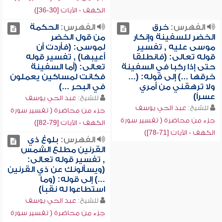
الكهف - الآيات [30-36])
الفهرس:
خرق
الفهرس:
الحكمة
الخضر للسفينة وإنكار
من قول الخضر
موسى عليه , تفسير
لموسى: (فأردت أن
قوله تعالى: (فانطلقا
أعيبها) , تفسير قوله
حتى إذا ركبا في السفينة
تعالى: (أما السفينة
خرقها ...) إلى قوله: (...
فكانت لمساكين يعملون
ولا ترهقني من أمري
في البحر ...)
عسراً)
للشيخ:
عبد الحي يوسف
للشيخ:
عبد الحي يوسف
جزء من محاضرة ( تفسير سورة
جزء من محاضرة ( تفسير سورة
الكهف - الآيات [79-82])
الكهف - الآيات [71-78])
الفهرس:
بلوغ ذي
القرنين مطلع الشمس
, تفسير قوله تعالى:
(ويسألونك عن ذي القرنين
...) إلى قوله: (وما
استطاعوا له نقباً)
للشيخ:
عبد الحي يوسف
جزء من محاضرة ( تفسير سورة