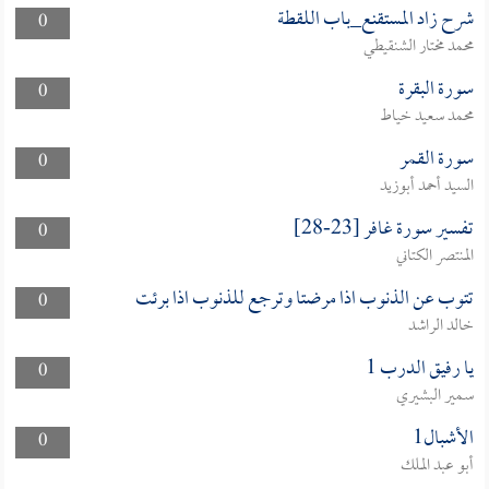
شرح زاد المستقنع_باب اللقطة
0
محمد مختار الشنقيطي
سورة البقرة
0
محمد سعيد خياط
سورة القمر
0
السيد أحمد أبوزيد
تفسير سورة غافر [23-28]
0
المنتصر الكتاني
تتوب عن الذنوب اذا مرضتا وترجع للذنوب اذا برئت
0
خالد الراشد
يا رفيق الدرب 1
0
سمير البشيري
الأشبال1
0
أبو عبد الملك