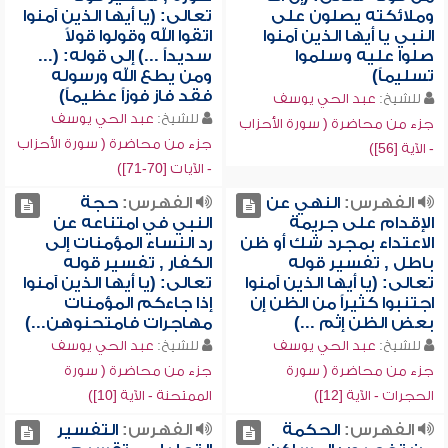
وملائكته يصلون على
تعالى: (يا أيها الذين آمنوا
النبي يا أيها الذين آمنوا
اتقوا الله وقولوا قولاً
صلوا عليه وسلموا
سديداً ...) إلى قوله: (...
تسليماً)
ومن يطع الله ورسوله
فقد فاز فوزاً عظيماً)
للشيخ:
عبد الحي يوسف
للشيخ:
عبد الحي يوسف
جزء من محاضرة ( سورة الأحزاب
جزء من محاضرة ( سورة الأحزاب
- الآية [56])
- الآيات [70-71])
الفهرس:
النهي عن
الفهرس:
حجة
الإقدام على جريمة
النبي في امتناعه عن
الاعتداء بمجرد شك أو ظن
رد النساء المؤمنات إلى
باطل , تفسير قوله
الكفار , تفسير قوله
تعالى: (يا أيها الذين آمنوا
تعالى: (يا أيها الذين آمنوا
اجتنبوا كثيراً من الظن إن
إذا جاءكم المؤمنات
بعض الظن إثم ...)
مهاجرات فامتحنوهن...)
للشيخ:
عبد الحي يوسف
للشيخ:
عبد الحي يوسف
جزء من محاضرة ( سورة
جزء من محاضرة ( سورة
الحجرات - الآية [12])
الممتحنة - الآية [10])
الفهرس:
الحكمة
الفهرس:
التفسير