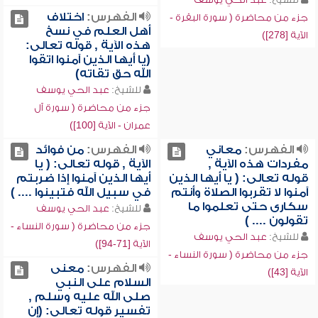
الفهرس:
اختلاف
جزء من محاضرة ( سورة البقرة -
أهل العلم في نسخ
الآية [278])
هذه الآية , قوله تعالى:
(يا أيها الذين آمنوا اتقوا
الله حق تقاته)
للشيخ:
عبد الحي يوسف
جزء من محاضرة ( سورة آل
عمران - الآية [100])
الفهرس:
معاني
الفهرس:
من فوائد
مفردات هذه الآية ,
الآية , قوله تعالى: ( يا
قوله تعالى: ( يا أيها الذين
أيها الذين آمنوا إذا ضربتم
آمنوا لا تقربوا الصلاة وأنتم
في سبيل الله فتبينوا .... )
سكارى حتى تعلموا ما
للشيخ:
عبد الحي يوسف
تقولون .... )
جزء من محاضرة ( سورة النساء -
للشيخ:
عبد الحي يوسف
الآية [71-94])
جزء من محاضرة ( سورة النساء -
الفهرس:
معنى
الآية [43])
السلام على النبي
صلى الله عليه وسلم ,
تفسير قوله تعالى: (إن