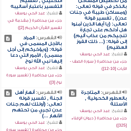
من تخصيص المساكن
التحليلي , تقسيم
بالذكر في قوله تعالى:
التفسير باعتبار أساليبه
(ومساكن طيبة في جنات
للشيخ:
عبد الحي يوسف
عدن) , تفسير قوله
جزء من محاضرة ( مقدمة في
تعالى: (يا أيها الذين آمنوا
تفسير القرآن الكريم [2])
هل أدلكم على تجارة
تنجيكم من عذاب أليم)
الفهرس:
المراد
إلى قوله: (... ذلك الفوز
بالأجل المسمى في
العظيم)
قوله: (ويؤخركم إلى أجل
للشيخ:
عبد الحي يوسف
مسمى) , الأمور التي دعا
إليها نبي الله نوح
جزء من محاضرة ( سورة الصف -
للشيخ:
عبد الحي يوسف
الآيات [10-12])
جزء من محاضرة ( تفسير سورة
نوح [3])
الفهرس:
المتاجرة
الفهرس:
أنهار أهل
بالعطور الكحولية ,
الجنة , تفسير قوله
الأسئلة
تعالى: (أولئك لهم جنات
عدن تجري من تحتهم
للشيخ:
عبد الحي يوسف
الأنهار ...)
جزء من محاضرة ( ديوان الإفتاء
للشيخ:
عبد الحي يوسف
[325])
جزء من محاضرة ( تفسير سورة