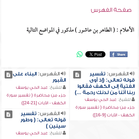
صفحة الفهرس
الأعلام : ( الطاهر بن عاشور ) مذكور في المواضع التالية
الفهرس:
تفسير
الفهرس:
البناء على
قوله تعالى: (إذ أوى
القبور
الفتية إلى الكهف فقالوا
للشيخ:
عبد الحي يوسف
ربنا آتنا من لدنك رحمة ...)
جزء من محاضرة ( تفسير سورة
للشيخ:
عبد الحي يوسف
الكهف - الآيات [21-24])
جزء من محاضرة ( تفسير سورة
الفهرس:
تفسير
الكهف - الآيات [9-16])
قوله تعالى: ( وطور
سينين )
للشيخ:
عبد الحي يوسف