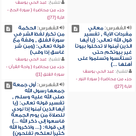
للشيخ:
عبد الحي يوسف
جزء من محاضرة ( سورة الحج -
الآية [77])
الفهرس:
معاني
الفهرس:
الحكمة
مفردات الآية , تفسير
من تكرار لفظ الشر في
قول الله تعالى: (يا أيها
سورة الفلق , وقفة مع
الذين آمنوا لا تدخلوا بيوتاً
قوله تعالى: (ومن شر
غير بيوتكم حتى
غاسق إذا وقب)
تستأنسوا وتسلموا على
للشيخ:
عبد الحي يوسف
أهلها ...)
جزء من محاضرة ( واحة القرآن -
للشيخ:
عبد الحي يوسف
سورة الفلق [1])
جزء من محاضرة ( سورة النور -
الفهرس:
أول جمعة
الآية [27])
جمعها رسول الله
صلى الله عليه وسلم ,
تفسير قوله تعالى: (يا
أيها الذين آمنوا إذا نودي
للصلاة من يوم الجمعة
فاسعوا إلى ذكر الله ...)
إلى قوله: (... واذكروا الله
كثيراً لعلكم تفلحون)