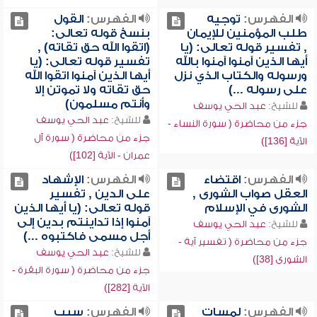
الفهرس:
توجيه
الفهرس:
القول
طلب المؤمنين للإيمان
بنسخ قوله تعالى:
, تفسير قوله تعالى: (يا
(اتقوا الله حق تقاته) ,
أيها الذين آمنوا آمنوا بالله
تفسير قوله تعالى: (يا
ورسوله والكتاب الذي نزل
أيها الذين آمنوا اتقوا الله
على رسوله ...)
حق تقاته ولا تموتن إلا
وأنتم مسلمون)
للشيخ:
عبد الحي يوسف
للشيخ:
عبد الحي يوسف
جزء من محاضرة ( سورة النساء -
جزء من محاضرة ( سورة آل
الآية [136])
عمران - الآية [102])
الفهرس:
اقتضاء
الفهرس:
الإشهاد
العقل صواب الشورى ,
على الدين , تفسير
الشورى في الإسلام
قوله تعالى: (يا أيها الذين
آمنوا إذا تداينتم بدين إلى
للشيخ:
عبد الحي يوسف
أجل مسمى فاكتبوه ...)
جزء من محاضرة ( تفسير آية -
للشيخ:
عبد الحي يوسف
الشورى [38])
جزء من محاضرة ( سورة البقرة -
الآية [282])
الفهرس:
لمسات
الفهرس:
سبب