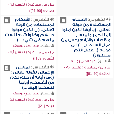
جزء من محاضرة ( تفسير آية -
المائدة [90-91])
الفهرس:
الأحكام
الفهرس:
الأحكام
المستفادة من قوله
المستفادة من قوله
تعالى: (يا أيها الذين آمنوا
تعالى: (إن الذين فرقوا
إنما الخمر والميسر
دينهم وكانوا شيعاً لست
والأنصاب والأزلام رجس من
منهم في شيء...)
عمل الشيطان...) إلى
للشيخ:
عبد الحي يوسف
قوله: (...فهل أنتم
جزء من محاضرة ( تفسير آية -
منتهون)
الأنعام [159])
للشيخ:
عبد الحي يوسف
الفهرس:
المعنى
جزء من محاضرة ( تفسير آية -
الإجمالي لقوله تعالى:
المائدة [90-91])
(ومن آياته أن خلق لكم
من أنفسكم أزواجاً
لتسكنوا إليها...)
للشيخ:
عبد الحي يوسف
جزء من محاضرة ( تفسير آية -
الروم [21])