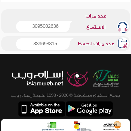
عدد مرات
3095002636
الاستماع
عدد مرات الحفظ
839698815
جميع الحقوق محفوظة © 2026 - 1998 لشبكة إسلام ويب