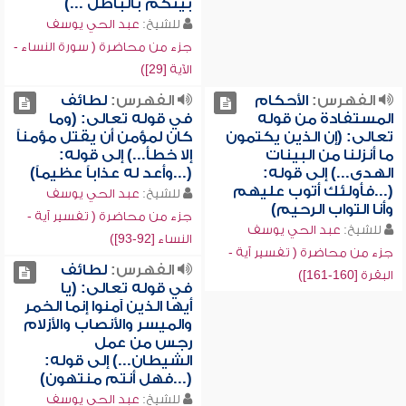
بينكم بالباطل ...)
للشيخ:
عبد الحي يوسف
جزء من محاضرة ( سورة النساء -
الآية [29])
الفهرس:
الأحكام
الفهرس:
لطائف
المستفادة من قوله
في قوله تعالى: (وما
تعالى: (إن الذين يكتمون
كان لمؤمن أن يقتل مؤمناً
ما أنزلنا من البينات
إلا خطأ...) إلى قوله:
الهدى...) إلى قوله:
(...وأعد له عذاباً عظيماً)
(...فأولئك أتوب عليهم
للشيخ:
عبد الحي يوسف
وأنا التواب الرحيم)
جزء من محاضرة ( تفسير آية -
للشيخ:
عبد الحي يوسف
النساء [92-93])
جزء من محاضرة ( تفسير آية -
الفهرس:
لطائف
البقرة [160-161])
في قوله تعالى: (يا
أيها الذين آمنوا إنما الخمر
والميسر والأنصاب والأزلام
رجس من عمل
الشيطان...) إلى قوله:
(...فهل أنتم منتهون)
للشيخ:
عبد الحي يوسف