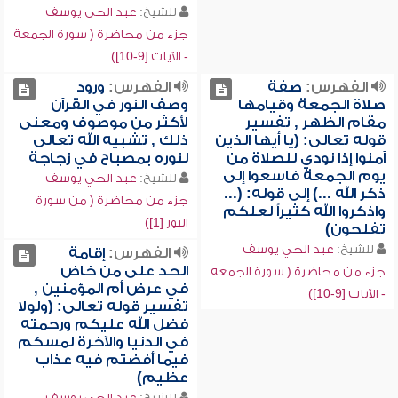
للشيخ:
عبد الحي يوسف
جزء من محاضرة ( سورة الجمعة
- الآيات [9-10])
الفهرس:
صفة
الفهرس:
ورود
صلاة الجمعة وقيامها
وصف النور في القرآن
مقام الظهر , تفسير
لأكثر من موصوف ومعنى
قوله تعالى: (يا أيها الذين
ذلك , تشبيه الله تعالى
آمنوا إذا نودي للصلاة من
لنوره بمصباح في زجاجة
يوم الجمعة فاسعوا إلى
للشيخ:
عبد الحي يوسف
ذكر الله ...) إلى قوله: (...
جزء من محاضرة ( من سورة
واذكروا الله كثيراً لعلكم
النور [1])
تفلحون)
للشيخ:
عبد الحي يوسف
الفهرس:
إقامة
الحد على من خاض
جزء من محاضرة ( سورة الجمعة
في عرض أم المؤمنين ,
- الآيات [9-10])
تفسير قوله تعالى: (ولولا
فضل الله عليكم ورحمته
في الدنيا والآخرة لمسكم
فيما أفضتم فيه عذاب
عظيم)
للشيخ:
عبد الحي يوسف