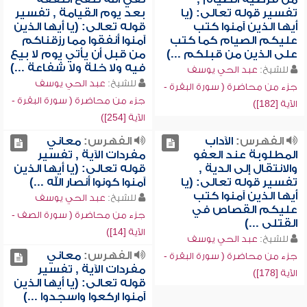
تفسير قوله تعالى: (يا
بعد يوم القيامة , تفسير
أيها الذين آمنوا كتب
قوله تعالى: (يا أيها الذين
عليكم الصيام كما كتب
آمنوا أنفقوا مما رزقناكم
على الذين من قبلكم ...)
من قبل أن يأتي يوم لا بيع
فيه ولا خلة ولا شفاعة ...)
للشيخ:
عبد الحي يوسف
للشيخ:
عبد الحي يوسف
جزء من محاضرة ( سورة البقرة -
جزء من محاضرة ( سورة البقرة -
الآية [182])
الآية [254])
الفهرس:
الآداب
الفهرس:
معاني
المطلوبة عند العفو
مفردات الآية , تفسير
والانتقال إلى الدية ,
قوله تعالى: (يا أيها الذين
تفسير قوله تعالى: (يا
آمنوا كونوا أنصار الله ...)
أيها الذين آمنوا كتب
للشيخ:
عبد الحي يوسف
عليكم القصاص في
جزء من محاضرة ( سورة الصف -
القتلى ...)
الآية [14])
للشيخ:
عبد الحي يوسف
الفهرس:
معاني
جزء من محاضرة ( سورة البقرة -
مفردات الآية , تفسير
الآية [178])
قوله تعالى: (يا أيها الذين
آمنوا اركعوا واسجدوا ...)