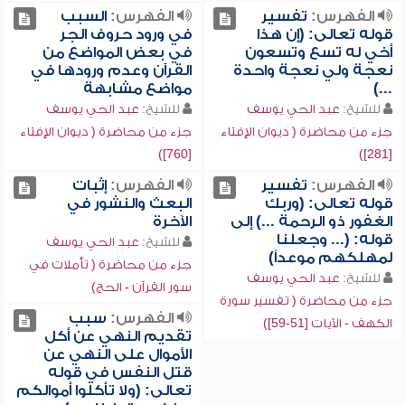
الفهرس:
تفسير
الفهرس:
السبب
قوله تعالى: (إن هذا
في ورود حروف الجر
أخي له تسع وتسعون
في بعض المواضع من
نعجة ولي نعجة واحدة
القرآن وعدم ورودها في
...)
مواضع مشابهة
للشيخ:
عبد الحي يوسف
للشيخ:
عبد الحي يوسف
جزء من محاضرة ( ديوان الإفتاء
جزء من محاضرة ( ديوان الإفتاء
[760])
[281])
الفهرس:
تفسير
الفهرس:
إثبات
قوله تعالى: (وربك
البعث والنشور في
الغفور ذو الرحمة ...) إلى
الآخرة
قوله: (... وجعلنا
للشيخ:
عبد الحي يوسف
لمهلكهم موعداً)
جزء من محاضرة ( تأملات في
للشيخ:
عبد الحي يوسف
سور القرآن - الحج)
جزء من محاضرة ( تفسير سورة
الفهرس:
سبب
الكهف - الآيات [51-59])
تقديم النهي عن أكل
الأموال على النهي عن
قتل النفس في قوله
تعالى: (ولا تأكلوا أموالكم