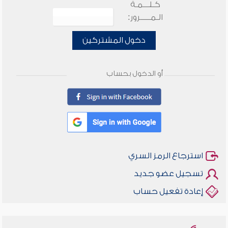
كـلـــمـة
الـمـــــرور:
دخول المشتركين
أو الدخول بحساب
استرجاع الرمز السري
تسجيل عضو جديد
إعادة تفعيل حساب