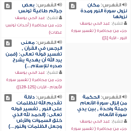
الفهرس:
مكان
الفهرس:
بعض
نزول سورة النور ومدة
جرائم طاغية تونس
نزولها
للشيخ:
عبد الحي يوسف
للشيخ:
عبد الحي يوسف
جزء من محاضرة ( أحداث تونس
جزء من محاضرة ( تفسير سورة
عظات)
النور - الآية [1])
الفهرس:
معنى
الرجس في القرآن ,
تفسير قوله تعالى: (فمن
يرد الله أن يهديه يشرح
صدره للإسلام...)
للشيخ:
عبد الحي يوسف
جزء من محاضرة ( تفسير سورة
الأنعام - الآيات [125-128])
الفهرس:
الحكمة
الفهرس:
دلالة
من إنزال سورة الأنعام
تقديم الله للظلمات
جملة واحدة , بين يدي
على النور , تفسير قوله
سورة الأنعام
تعالى: (الحمد لله الذي
خلق السموات والأرض
للشيخ:
عبد الحي يوسف
وجعل الظلمات والنور...)
جزء من محاضرة ( تفسير سورة