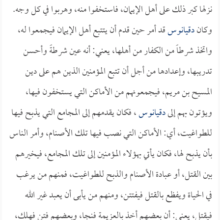
نزلها كبر ذلك على أهل الإيمان، فاستخفوا منه، وهربوا في كل وجه.
وكان
دقيانوس
قد أمر حين قدم أن يتتبع أهل الإيمان فيجمعوا له،
واتخذ شرطاً من الكفار من أهلها، يعني: أنه عين شرطةً وأحسن
تدريبها، وإعدادها من أجل أن تتبع المؤمنين الذين هم على دين
المسيح بن مريم، فيجمعونهم من الأماكن التي يستخفون فيها،
ويؤتون بهم إلى
دقيانوس
، فكان يقدمهم إلى المجامع التي يذبح فيها
للطواغيت، أي: الأماكن التي نصب فيها تلك الأصنام، وأمر الناس
بأن يذبح لها، فكان يأتي بهؤلاء المؤمنين إلى تلك المجامع، فيخيرهم
بين القتل، أو عبادة الأصنام والذبح للطواغيت، فمنهم من يرغب
في الحياة ويفظع بالقتل فيفتتن، ومنهم من يأبى أن يعبد غير الله
فيقتل، يعني: أن بعضهم أخذ بالعزيمة فنجا، وبعضهم فتن فهلك،