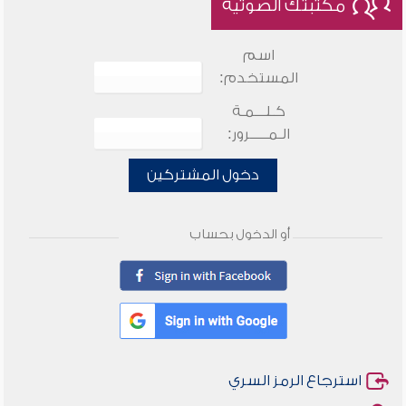
مكتبتك الصوتية
اسم
المستخدم:
كـلـــمـة
الـمـــــرور:
دخول المشتركين
أو الدخول بحساب
استرجاع الرمز السري