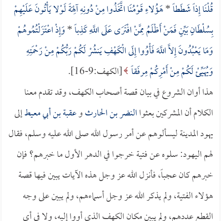
قُلْنَا إِذاً شَطَطاً
*
هَؤُلاءِ قَوْمُنَا اتَّخَذُوا مِنْ دُونِهِ آلِهَةً لَوْلا يَأْتُونَ عَلَيْهِمْ
بِسُلْطَانٍ بَيِّنٍ فَمَنْ أَظْلَمُ مِمَّنْ افْتَرَى عَلَى اللَّهِ كَذِباً
*
وَإِذْ اعْتَزَلْتُمُوهُمْ
وَمَا يَعْبُدُونَ إِلاَّ اللَّهَ فَأْوُوا إِلَى الْكَهْفِ يَنشُرْ لَكُمْ رَبُّكُمْ مِنْ رَحْمَتِهِ
وَيُهَيِّئْ لَكُمْ مِنْ أَمْرِكُمْ مِرفَقاً
[الكهف:9-16].
هذا أوان الشروع في بيان قصة أصحاب الكهف، وقد تقدم معنا
الكلام أن المشركين بعثوا
النضر بن الحارث
و
عقبة بن أبي معيط
إلى
يهود المدينة ليسألوهم عن أمر رسول الله صلى الله عليه وسلم، فقال
لهم اليهود: سلوه عن فتية خرجوا في الدهر الأول ما خبرهم؟ فإن
خبرهم كان عجباً، فأنزل الله عز وجل هذه الآيات يبين فيها قصة
هؤلاء الفتية، ولم يذكر الله عز وجل أسماءهم، ولم يبين على وجه
القطع عددهم، ولم يبين مكان الكهف الذي أووا إليه، ولا في أي