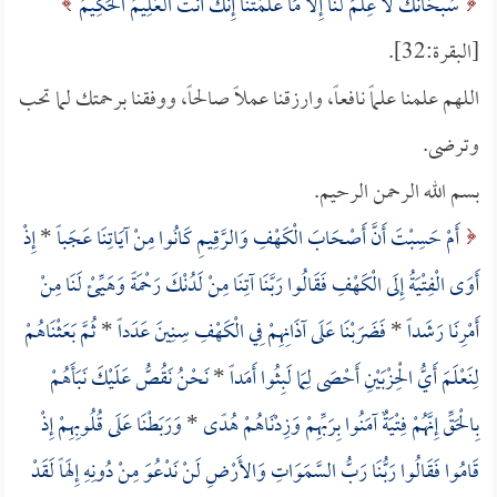
سُبْحَانَكَ لا عِلْمَ لَنَا إِلاَّ مَا عَلَّمْتَنَا إِنَّكَ أَنْتَ الْعَلِيمُ الْحَكِيمُ
[البقرة:32].
اللهم علمنا علماً نافعاً، وارزقنا عملاً صالحاً، ووفقنا برحمتك لما تحب
وترضى.
بسم الله الرحمن الرحيم.
أَمْ حَسِبْتَ أَنَّ أَصْحَابَ الْكَهْفِ وَالرَّقِيمِ كَانُوا مِنْ آيَاتِنَا عَجَباً
*
إِذْ
أَوَى الْفِتْيَةُ إِلَى الْكَهْفِ فَقَالُوا رَبَّنَا آتِنَا مِنْ لَدُنْكَ رَحْمَةً وَهَيِّئْ لَنَا مِنْ
أَمْرِنَا رَشَداً
*
فَضَرَبْنَا عَلَى آذَانِهِمْ فِي الْكَهْفِ سِنِينَ عَدَداً
*
ثُمَّ بَعَثْنَاهُمْ
لِنَعْلَمَ أَيُّ الْحِزْبَيْنِ أَحْصَى لِمَا لَبِثُوا أَمَداً
*
نَحْنُ نَقُصُّ عَلَيْكَ نَبَأَهُمْ
بِالْحَقِّ إِنَّهُمْ فِتْيَةٌ آمَنُوا بِرَبِّهِمْ وَزِدْنَاهُمْ هُدًى
*
وَرَبَطْنَا عَلَى قُلُوبِهِمْ إِذْ
قَامُوا فَقَالُوا رَبُّنَا رَبُّ السَّمَوَاتِ وَالأَرْضِ لَنْ نَدْعُوَ مِنْ دُونِهِ إِلَهاً لَقَدْ