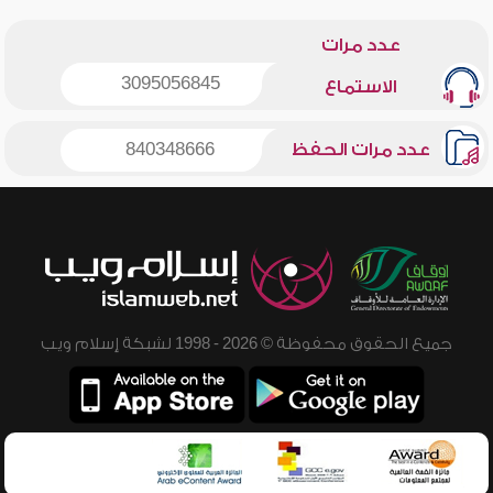
عدد مرات
3095056845
الاستماع
عدد مرات الحفظ
840348666
جميع الحقوق محفوظة © 2026 - 1998 لشبكة إسلام ويب