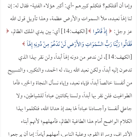
وإما أن أقتلكم؟ فتكلم كبيرهم -أي: أكبر هؤلاء الفتية- فقال له: إن
لنا إلهاً نعبده، ملأ السموات والأرض عظمة، وهذا تأويل قول الله
عز وجل:
إِذْ قَامُوا
[الكهف:14] أي: بين يدي الملك الظالم،
فَقَالُوا رَبُّنَا رَبُّ السَّمَوَاتِ وَالأَرْضِ لَنْ نَدْعُوَ مِنْ دُونِهِ إِلَهاً
[الكهف:14]، لن ندعو من دونه إلهاً أبداً، ولن نقر بهذا الذي
تدعون إليه أبداً، ولكن نعبد الله ربنا، له الحمد، والتكبير، والتسبيح
من أنفسنا خالصاً أبداً، فإياه نعبد، وإياه نسأل النجاة والخير، فأما
الطواغيت فلن نقر بها أبداً، ولسنا بكائنين عباداً للشياطين، ولا
جاعلي أنفسنا وأجسادنا عباداً لها بعد إذ هدانا الله، فتكلموا بهذا
الكلام الواضح أمام هذا الطاغية الظالم، فأمهلهم؛ لأنهم أبناء
الأشراف، وسراة القوم، وعلية الناس، أمهلهم أياماً: إما أن يرجعوا