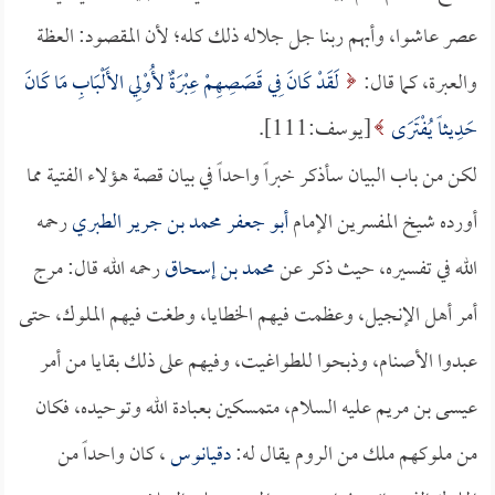
عصر عاشوا، وأبهم ربنا جل جلاله ذلك كله؛ لأن المقصود: العظة
والعبرة، كما قال:
لَقَدْ كَانَ فِي قَصَصِهِمْ عِبْرَةٌ لأُوْلِي الأَلْبَابِ مَا كَانَ
حَدِيثاً يُفْتَرَى
[يوسف:111].
لكن من باب البيان سأذكر خبراً واحداً في بيان قصة هؤلاء الفتية مما
أورده شيخ المفسرين الإمام
أبو جعفر محمد بن جرير الطبري
رحمه
الله في تفسيره، حيث ذكر عن
محمد بن إسحاق
رحمه الله قال: مرج
أمر أهل الإنجيل، وعظمت فيهم الخطايا، وطغت فيهم الملوك، حتى
عبدوا الأصنام، وذبحوا للطواغيت، وفيهم على ذلك بقايا من أمر
عيسى بن مريم عليه السلام، متمسكين بعبادة الله وتوحيده، فكان
من ملوكهم ملك من الروم يقال له:
دقيانوس
، كان واحداً من