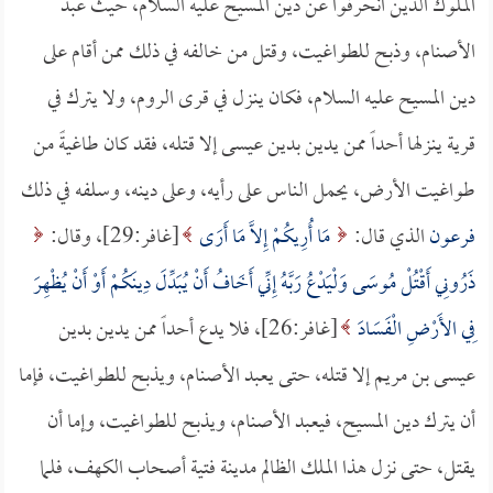
الملوك الذين انحرفوا عن دين المسيح عليه السلام، حيث عبد
الأصنام، وذبح للطواغيت، وقتل من خالفه في ذلك ممن أقام على
دين المسيح عليه السلام، فكان ينزل في قرى الروم، ولا يترك في
قرية ينزلها أحداً ممن يدين بدين عيسى إلا قتله، فقد كان طاغيةً من
طواغيت الأرض، يحمل الناس على رأيه، وعلى دينه، وسلفه في ذلك
فرعون
الذي قال:
مَا أُرِيكُمْ إِلاَّ مَا أَرَى
[غافر:29]، وقال:
ذَرُونِي أَقْتُلْ مُوسَى وَلْيَدْعُ رَبَّهُ إِنِّي أَخَافُ أَنْ يُبَدِّلَ دِينَكُمْ أَوْ أَنْ يُظْهِرَ
فِي الأَرْضِ الْفَسَادَ
[غافر:26]، فلا يدع أحداً ممن يدين بدين
عيسى بن مريم إلا قتله، حتى يعبد الأصنام، ويذبح للطواغيت، فإما
أن يترك دين المسيح، فيعبد الأصنام، ويذبح للطواغيت، وإما أن
يقتل، حتى نزل هذا الملك الظالم مدينة فتية أصحاب الكهف، فلما