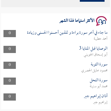
الأكثر استماعا لهذا الشهر
ما جاء في آخر سورة براءة و للذين أحسنوا الحسنى وزيادة
0
أحمد حطيبة
الوصايا قبل المنايا 3
0
أبو إسحاق الحويني
سورة التوبة
0
محمود خليل الحصري
سورة النحل
0
محمد أبو سنينة
أذان إبراهيم جبر
0
إبراهيم جبر