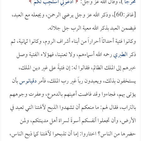
مخرجاً
)، وقال الله عز وجل:
ادْعُونِي أَسْتَجِبْ لَكُمْ
[غافر:60]، وذكر الله عز وجل يرضي الرحمن، ويجعله مع العبد،
فيضمن العبد بذكر الله معية الرب جل جلاله.
وكانوا فتية أحداثاً أحراراً من أبناء أشراف الروم، وكانوا ثمانية، ثم
ذكر
الطبري
رحمه الله أسماءهم، ولا تعنينا، فهؤلاء الفتية وصل
خبرهم إلى الملك الظالم، فقالوا له: إن فتيةً على غير دين الملك،
يستخفون بذلك، ويعبدون رباً غير رب الملك، فأمر
دقيانوس
بأن
يؤتى بهم، فجاءوا وقد فاضت أعينهم بالدموع، وعفرت وجوههم
بالتراب، فقال لهم: ما منعكم أن تشهدوا الذبح لآلهتنا التي تعبد في
الأرض، وأن تجعلوا أنفسكم أسوةً لسراة أهل مدينتكم، ولمن
حضرها من الناس؟ اختاروا: إما أن تذبحوا لآلهتنا كما ذبح الناس،