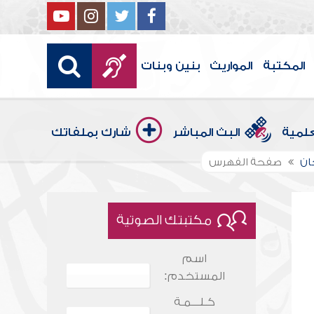
المكتبة
المواريث
بنين وبنات
علمية
البث المباشر
شارك بملفاتك
حان
صفحة الفهرس
مكتبتك الصوتية
اسم
المستخدم:
كـلـــمـة