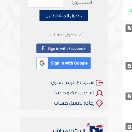
الـمـــــرور:
دخول المشتركين
أو الدخول بحساب
استرجاع الرمز السري
تسجيل عضو جديد
إعادة تفعيل حساب
البث المباشر