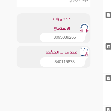
مهند الدوسري
عدد مرات
الاستماع
3095039265
عدد مرات الحفظ
840115878