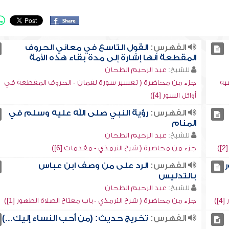
الفهرس:
القول التاسع في معاني الحروف
المقطعة أنها إشارة إلى مدة بقاء هذه الأمة
للشيخ:
عبد الرحيم الطحان
يه
جزء من محاضرة ( تفسير سورة لقمان - الحروف المقطعة في
أوائل السور [4])
الفهرس:
رؤية النبي صلى الله عليه وسلم في
المنام
للشيخ:
عبد الرحيم الطحان
جزء من محاضرة ( شرح الترمذي - مقدمات [6])
ر
الفهرس:
الرد على من وصف ابن عباس
بالتدليس
للشيخ:
عبد الرحيم الطحان
)
جزء من محاضرة ( شرح الترمذي - باب مفتاح الصلاة الطهور [1])
الفهرس:
تخريج حديث: (من أحب النساء إليك...)