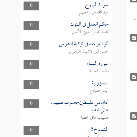
سورة البروج
0
عبد الله عواد الجهني
ء
حكم العمل فى البنوك
0
محمد ناصر الدين الألباني
أثر التوحيد في تزكية النفوس
0
حسن أبو الأشبال الزهيري
سورة النساء
0
رشيد بلعالية
المسؤولية
0
أيمن صيدح
أذان من فلسطين-بصوت صهيب
0
هاني خطبا
صهيب هاني خطبا
الشموخ5
0