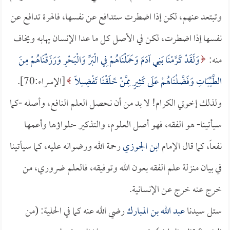
وتبتعد عنهم، لكن إذا اضطرت ستدافع عن نفسها، فالهرة تدافع عن
نفسها إذا اضطرت، لكن في الأصل كل ما عدا الإنسان يهابه ويخاف
منه:
وَلَقَدْ كَرَّمْنَا بَنِي آدَمَ وَحَمَلْنَاهُمْ فِي الْبَرِّ وَالْبَحْرِ وَرَزَقْنَاهُمْ مِنَ
الطَّيِّبَاتِ وَفَضَّلْنَاهُمْ عَلَى كَثِيرٍ مِمَّنْ خَلَقْنَا تَفْضِيلًا
[الإسراء:70].
ولذلك إخوتي الكرام! لا بد من أن نحصل العلم النافع، وأصله -كما
سيأتينا- هو الفقه، فهو أصل العلوم، والتذكير حلواؤها وأعمها
نفعاً، كما قال الإمام
ابن الجوزي
رحمة الله ورضوانه عليه، كما سيأتينا
في بيان منزلة علم الفقه بعون الله وتوفيقه، فالعلم ضروري، من
خرج عنه خرج عن الإنسانية.
سئل سيدنا
عبد الله بن المبارك
رضي الله عنه كما في الحلية: (من