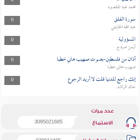
0
محمد عبد المقصود
سورة الفلق
0
عبد الله الخليفي
المسؤولية
0
أيمن صيدح
أذان من فلسطين-بصوت صهيب هاني خطبا
0
صهيب هاني خطبا
إنك راجع للدنيا قلت لا أريد الرجوع
0
خالد الراشد
عدد مرات
3095021685
الاستماع