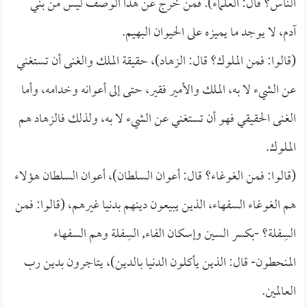
الناس؟ قال: العلماء). فمن خرج عن هذا الوصف ليس من بني
آدم، لا يوجد ما يميزه على الحيوان البهيم.
(قالوا: فمن الملوك؟ قال: الزهاد)، حقيقة الملك والغنى أن تستغني
عن الشيء لا به، الملك والأمير فقير، حتى إلى أعوانه وخدامه، وأما
الغنى الحقيقي فهو أن تستغني عن الشيء لا به، ولذلك فالزهاد هم
الملوك.
(قالوا: فمن الغوغاء؟ قال: أعوان السلطان)، أعوان السلطان هؤلاء
هم الغوغاء السفهاء، الذين يبيعون دينهم بدنيا غيرهم، (قالوا: فمن
السِفلة؟ -بكسر السين وإسكان الفاء, السِفلة وهم السفهاء
المنحطون- قال: الذين يأكلون الدنيا بالدين)، يتاجرون بدين رب
العالمين.