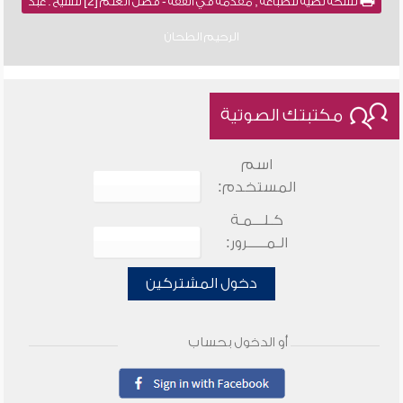
نسخة نصية للطباعة , مقدمة في الفقه - فضل العلم [2] للشيخ : عبد
الرحيم الطحان
مكتبتك الصوتية
اسم
المستخدم:
كـلـــمـة
الـمـــــرور:
دخول المشتركين
أو الدخول بحساب