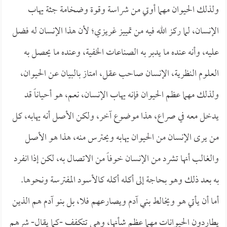
ولذلك الحيوان مهما أوتي من شراسة وقوة وضخامة جثة يهاب
الإنسان، لما ركز الله فيه من تمييز غريزي؛ لأن هذا الإنسان له فضل
عليه، وأنه عنده ما يدبر به الصناعات الخفية، وعنده ما يحصل به
العلوم النظرية، الإنسان صاحب عقل، امتاز بالبيان عن الحيوان،
ولذلك مهما عظم الحيوان فإنه يهاب الإنسان، نعم، هو أحياناً قد
يدخل معه في صراع، هذا موضوع آخر، ولكن الأصل أنه يهابه، كل
من يرى الإنسان من الحيوان يهابه ويحترس منه، هذا هو الأصل
والغالب أنها تشرد من الإنسان خوفاً من الاتصال به، لكن إذا انفرد
به بعد ذلك وهو بحاجة إلى أكله أكله كالأسود المفترسة ونحوها.
أما أن يأتي هو ويخالط بني آدم ويصارعهم فلا، بل بنو آدم هم الذين
يطاردون الحيوانات مهما عظم شأنها، وهي تتكفف -كما يقال- شرهم