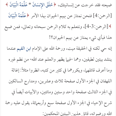
ضيعته فقد خرجت عن إنسانيتك،
خَلَقَ الإِنسَانَ
*
عَلَّمَهُ الْبَيَانَ
[الرحمن:4] فنحن نمتاز عن بهيم الحيوان بهذا الأمر
عَلَّمَهُ الْبَيَانَ
[الرحمن:3-4]، ونتعلم به كلام الرحمن سبحانه وتعالى، فمن ضيع
هذا فبأي شيء يمتاز عن بهيم الحيوان؟!
إنه حي لكنه في الحقيقة ميت، ورحمة الله على الإمام
ابن القيم
عندما
ينشد بيتين لطيفين، وهما -فيما يظهر والعلم عند الله- من نظم غيره
وما أعرف قائلهما، ويكررهما في كثير من كتبه، انظروا مثلاً: إغاثة
اللهفان في الجزء الأول صفحة ثلاث وعشرين، ومدارج السالكين
في الجزء الثالث صفحة واحد وستين ومائتين، والأبيات أيضاً في
شرح الإحياء في الجزء الأول صفحة سبع وأربعمائة، يقول عليه رحمة
الله ورضوانه، قائل هذين البيتين المحكمين: