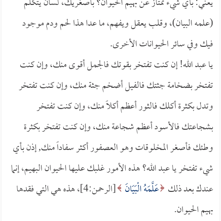
يعني: بأي شيء تمتاز عن بهيم الحيوان؟ بأصغريك، لسان يتكلم
(علمه البيان)، وقلب يعقل ويفهم، ما عدا هذا لحم ودم موجود
فيك وفي سائر الحيوانات الأخرى.
يا عبد الله! إن كنت تفتخر بقوتك فالجمل أقوى منك، وإن كنت
تفتخر بضخامة جثتك فالفيل أضخم جثة منك، وإن كنت تفتخر
وتدل بكثرة أكلك فالثور أعظم أكلاً منك، وإن كنت تفتخر
بشجاعتك فالأسود أعظم شجاعة منك، وإن كنت تفتخر بكثرة
وطئك فأصغر المخلوقات وهو العصفور أكثر سفاداً منك, إذن بأي
شيء تفتخر يا عبد الله؟ هذه الأمور غلبك عليها الحيوان البهيم، إنما
عندك بعد ذلك
عَلَّمَهُ الْبَيَانَ
[الرحمن:4]، هذه هي التي فقدها
بهيم الحيوان.