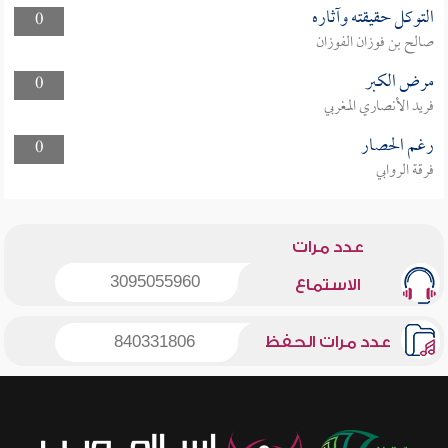
التوكل حقيقته وآثاره
0
صالح بن فوزان الفوزان
مرض الكبر
0
فريد الأنصاري المغربي
رغم الحصار
0
فرقة الروابي
عدد مرات
3095055960
الاستماع
عدد مرات الحفظ
840331806