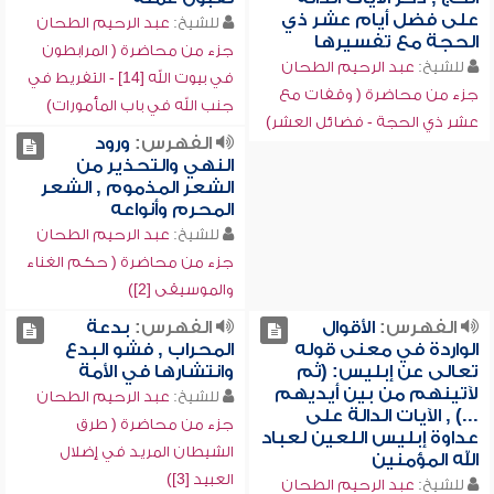
على فضل أيام عشر ذي
للشيخ:
عبد الرحيم الطحان
الحجة مع تفسيرها
جزء من محاضرة ( المرابطون
للشيخ:
عبد الرحيم الطحان
في بيوت الله [14] - التفريط في
جزء من محاضرة ( وقفات مع
جنب الله في باب المأمورات)
عشر ذي الحجة - فضائل العشر)
الفهرس:
ورود
النهي والتحذير من
الشعر المذموم , الشعر
المحرم وأنواعه
للشيخ:
عبد الرحيم الطحان
جزء من محاضرة ( حكم الغناء
والموسيقى [2])
الفهرس:
الأقوال
الفهرس:
بدعة
الواردة في معنى قوله
المحراب , فشو البدع
تعالى عن إبليس: (ثم
وانتشارها في الأمة
لآتينهم من بين أيديهم
للشيخ:
عبد الرحيم الطحان
...) , الآيات الدالة على
جزء من محاضرة ( طرق
عداوة إبليس اللعين لعباد
الشيطان المريد في إضلال
الله المؤمنين
العبيد [3])
للشيخ:
عبد الرحيم الطحان