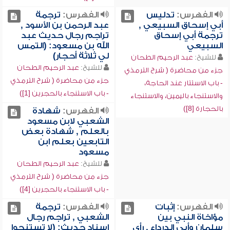
الفهرس:
تدليس
الفهرس:
ترجمة
أبي إسحاق السبيعي ,
عبد الرحمن بن الأسود ,
ترجمة أبي إسحاق
تراجم رجال حديث عبد
السبيعي
الله بن مسعود: (التمس
لي ثلاثة أحجار)
للشيخ:
عبد الرحيم الطحان
للشيخ:
عبد الرحيم الطحان
جزء من محاضرة ( شرح الترمذي
جزء من محاضرة ( شرح الترمذي
- باب الاستتار عند الحاجة،
- باب الاستنجاء بالحجرين [1])
والاستنجاء باليمين، والاستنجاء
بالحجارة [8])
الفهرس:
شهادة
الشعبي لابن مسعود
بالعلم , شهادة بعض
التابعين بعلم ابن
مسعود
للشيخ:
عبد الرحيم الطحان
جزء من محاضرة ( شرح الترمذي
- باب الاستنجاء بالحجرين [4])
الفهرس:
إثبات
الفهرس:
ترجمة
مؤاخاة النبي بين
الشعبي , تراجم رجال
سلمان وأبي الدرداء , رأي
إسناد حديث: (لا تستنجوا