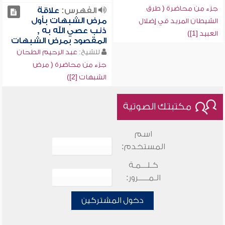
جزء من محاضرة ( طرق
الفهرس:
علاقة
مرض الشبهات بأول
الشيطان المريد في إضلال
ذنب عصي الله به ,
العبيد [1])
المقصود بمرض الشبهات
للشيخ:
عبد الرحيم الطحان
جزء من محاضرة ( مرض
الشبهات [2])
مكتبتك الصوتية
اسم
المستخدم:
كـلـــمـة
الـمـــــرور:
دخول المشتركين