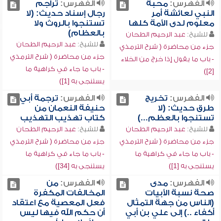
الفهرس:
محبة
الفهرس:
تراجم
النبي لعائشة أمر
رجال إسناد حديث: (لا
معلوم لدى الأمة كلها
تستنجوا بالروث ولا
بالعظام)
للشيخ:
عبد الرحيم الطحان
للشيخ:
عبد الرحيم الطحان
جزء من محاضرة ( شرح الترمذي
جزء من محاضرة ( شرح الترمذي
- باب ما يقول إذا خرج من الخلاء
- باب ما جاء في كراهية ما
[2])
يستنجى به [1])
الفهرس:
تخريج
الفهرس:
ترجمة أبي
طرق حديث: (لا
حنيفة النعمان من
تستنجوا بالعظم...)
كتاب تهذيب التهذيب
للشيخ:
عبد الرحيم الطحان
للشيخ:
عبد الرحيم الطحان
جزء من محاضرة ( شرح الترمذي
جزء من محاضرة ( شرح الترمذي
- باب ما جاء في كراهية ما
- باب ما جاء في كراهية ما
يستنجى به [1])
يستنجى به [34])
الفهرس:
مدى
الفهرس:
من
صحة نسبة الأبيات
المخالفات المكفرة
(الناس من جهة التمثال
فعل المعصية مع اعتقاد
أكفاء ..) إلى علي بن أبي
أن حكم الله فيها ليس