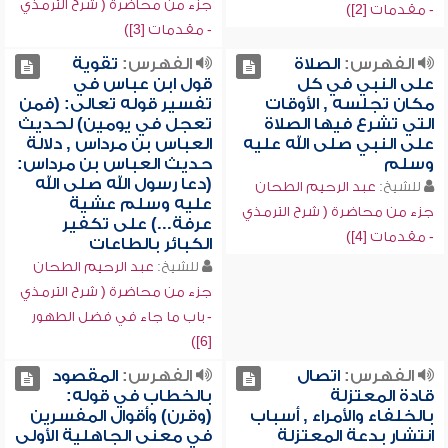
جزء من محاضرة ( شرح الترمذي
- مقدمات [2])
- مقدمات [3])
الفهرس:
الصلاة
الفهرس:
تقوية
على النبي في كل
قول ابن عباس في
مكان تجلسه , الأوقات
تفسير قوله تعالى: (فمن
التي تشرع فيها الصلاة
تعجل في يومين) لحديث
على النبي صلى الله عليه
العباس بن مرداس , دلالة
وسلم
حديث العباس بن مرداس:
(دعا رسول الله صلى الله
للشيخ:
عبد الرحيم الطحان
عليه وسلم عشية
جزء من محاضرة ( شرح الترمذي
عرفة...) على تكفير
- مقدمات [4])
الكبائر بالطاعات
للشيخ:
عبد الرحيم الطحان
جزء من محاضرة ( شرح الترمذي
- باب ما جاء في فضل الطهور
[6])
الفهرس:
اتصال
الفهرس:
المقصود
قادة المعتزلة
بالخطاب في قوله:
بالخلفاء والأمراء , أسباب
(وقرن) وأقوال المفسرين
انتشار بدعة المعتزلة
في معنى الجاهلية الأولى