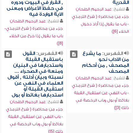
القدرية
, القرار في البيوت ودوره
في حفظ الأعراض ومعنى
للشيخ:
عبد الرحيم الطحان
الآية الواردة فيه
جزء من محاضرة ( شرح الترمذي
للشيخ:
عبد الرحيم الطحان
- باب ما يقول إذا أراد دخول
جزء من محاضرة ( شرح الترمذي-
الخلاء [6])
باب ما يقول إذا خرج من الخلاء
[8])
الفهرس:
ما يشرع
الفهرس:
القول
من الآداب نحو
باستقبال القبلة
المصحف , من أحكام
واستدبارها في البنيان
المصحف
ومنعه في الصحراء ...
نسبته وبيان أدلته , أقوال
للشيخ:
عبد الرحيم الطحان
العلماء في النهي عن
جزء من محاضرة ( شرح الترمذي
استقبال القبلة أو
- باب النهي عن استقبال القبلة
استدبارها بغائط أو بول
بغائط أو بول وباب الرخصة في
للشيخ:
عبد الرحيم الطحان
ذلك [3])
جزء من محاضرة ( شرح الترمذي
- باب النهي عن استقبال القبلة
بغائط أو بول وباب الرخصة في
ذلك [5])