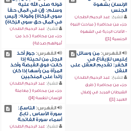
الإنسان بشهوة
قوله صلى الله عليه
الجنس
وسلم: (إن في المال حقاً
سوى الزكاة) وقوله: (ليس
للشيخ:
عبد الرحيم الطحان
في المال حق سوى الزكاة)
جزء من محاضرة ( مباحث النبوة
للشيخ:
عبد الرحيم الطحان
- الآفات الردية في الشهوة
جزء من محاضرة ( خذ من
الجنسية [1])
أموالهم صدقة)
الفهرس:
من وسائل
الفهرس:
جواز أخذ
إبليس للإيقاع في
الرجل من لحيته إذا
الكفر: تقديم العقل على
كانت فوق القبضة وأخذ
النقل
المرأة من رأسها إذا كان
زائداً على المنكبين
للشيخ:
عبد الرحيم الطحان
للشيخ:
عبد الرحيم الطحان
جزء من محاضرة ( طرق
جزء من محاضرة ( معاملة
الشيطان المريد في إضلال
الإنسان لنفسه [4])
العبيد [1])
الفهرس:
التاسع:
سورة الأساس , تابع
أسماء سورة الفاتحة
للشيخ:
عبد الرحيم الطحان