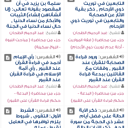
التابعين في توريث
سلمة بن يزيد في أن
ذوي الأرحام , ذكر بقية
المقصود بقوله تعالى: (إنا
الآثار عن الصحابة
أنشأناهن إنشاءً) الثيبات
والتابعين في توريث ذوي
والأبكار من نساء الدنيا ,
الأرحام
حال نساء الدنيا في الجنة
للشيخ:
عبد الرحيم الطحان
للشيخ:
عبد الرحيم الطحان
جزء من محاضرة ( فقه المواريث
جزء من محاضرة ( مباحث النبوة
- أدلة عدم توريث ذوي الأرحام)
- الزواج سكينة)
الفهرس:
ورود قراءة
الفهرس:
رأي الإمام
الصحابة للقرآن عند
أحمد في قراءة القرآن
القبور , وقفات مع
عند القبور , رأي أئمة
القائلين ببدعة قراءة
الإسلام في قراءة القرآن
القرآن عند القبور
عند القبور
للشيخ:
عبد الرحيم الطحان
للشيخ:
عبد الرحيم الطحان
جزء من محاضرة ( البدعة -
جزء من محاضرة ( البدعة -
حكم قراءة القرآن على القبور)
حكم قراءة القرآن على القبور)
الفهرس:
ذكر الآية
الفهرس:
الشرط
الدالة على فضل أيام
الأول: التقوى , شروط
عشر ذي الحجة من سورة
يلزم توافرها في العامل
الحج , ذكر الآيات الدالة
لقبول عمله