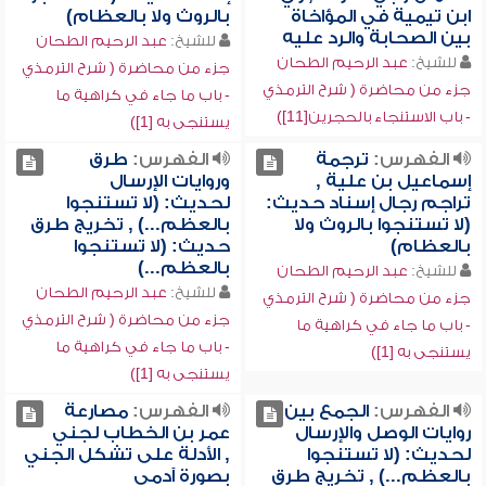
ابن تيمية في المؤاخاة
بالروث ولا بالعظام)
بين الصحابة والرد عليه
للشيخ:
عبد الرحيم الطحان
للشيخ:
عبد الرحيم الطحان
جزء من محاضرة ( شرح الترمذي
جزء من محاضرة ( شرح الترمذي
- باب ما جاء في كراهية ما
- باب الاستنجاء بالحجرين[11])
يستنجى به [1])
الفهرس:
ترجمة
الفهرس:
طرق
إسماعيل بن علية ,
وروايات الإرسال
تراجم رجال إسناد حديث:
لحديث: (لا تستنجوا
(لا تستنجوا بالروث ولا
بالعظم...) , تخريج طرق
بالعظام)
حديث: (لا تستنجوا
بالعظم...)
للشيخ:
عبد الرحيم الطحان
للشيخ:
عبد الرحيم الطحان
جزء من محاضرة ( شرح الترمذي
جزء من محاضرة ( شرح الترمذي
- باب ما جاء في كراهية ما
- باب ما جاء في كراهية ما
يستنجى به [1])
يستنجى به [1])
الفهرس:
الجمع بين
الفهرس:
مصارعة
روايات الوصل والإرسال
عمر بن الخطاب لجني
لحديث: (لا تستنجوا
, الأدلة على تشكل الجني
بالعظم...) , تخريج طرق
بصورة آدمي