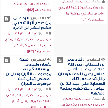
للشيخ:
عبد الرحيم الطحان
- باب ما جاء في كراهية ما
جزء من محاضرة ( شرح الترمذي
يستنجى به [62])
- باب ما جاء في كراهية ما
الفهرس:
الرد على
يستنجى به [34])
من صحح أثر الشعبي ,
حكم النظر إلى الأمرد
للشيخ:
عبد الرحيم الطحان
جزء من محاضرة ( شرح الترمذي
- باب ما جاء في كراهية ما
يستنجى به [62])
الفهرس:
ثناء عمر
الفهرس:
قصة
بن الخطاب رضي الله
لقمان والدروس
عنه على عبد الله بن
المستفادة منها ,
عباس رضي الله عنه وبيان
موضوعات القرآن وبيان أن
منزلته عنده , ثناء
القصص تمثل ثلث
الصحابة على عبد الله بن
موضوعات القرآن
عباس واعترافهم بعلمه
للشيخ:
عبد الرحيم الطحان
وفقهه
جزء من محاضرة ( مقدمة في
للشيخ:
عبد الرحيم الطحان
الفقه - تقوية اليقين بأخبار
جزء من محاضرة ( مقدمة في
الصالحين [1])