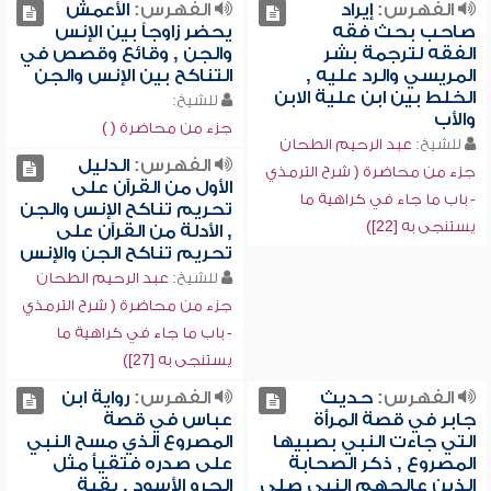
الفهرس:
إيراد
الفهرس:
الأعمش
صاحب بحث فقه
يحضر زاوجاً بين الإنس
الفقه لترجمة بشر
والجن , وقائع وقصص في
المريسي والرد عليه ,
التناكح بين الإنس والجن
الخلط بين ابن علية الابن
للشيخ:
والأب
جزء من محاضرة ( )
للشيخ:
عبد الرحيم الطحان
الفهرس:
الدليل
جزء من محاضرة ( شرح الترمذي
الأول من القرآن على
- باب ما جاء في كراهية ما
تحريم تناكح الإنس والجن
يستنجى به [22])
, الأدلة من القرآن على
تحريم تناكح الجن والإنس
للشيخ:
عبد الرحيم الطحان
جزء من محاضرة ( شرح الترمذي
- باب ما جاء في كراهية ما
يستنجى به [27])
الفهرس:
حديث
الفهرس:
رواية ابن
جابر في قصة المرأة
عباس في قصة
التي جاءت النبي بصبيها
المصروع الذي مسح النبي
المصروع , ذكر الصحابة
على صدره فتقيأ مثل
الذين عالجهم النبي صلى
الجرو الأسود , بقية