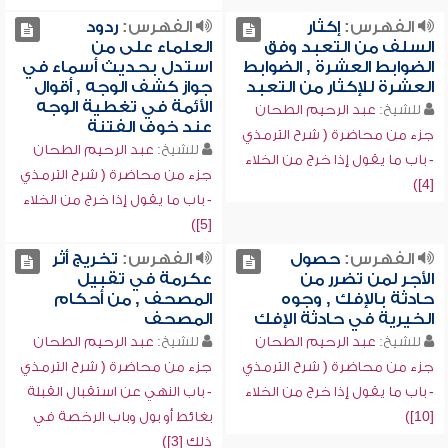
الفهرس:
إكثار
الفهرس:
ردود
السلف من التعبد وفق
العلماء على من
الضوابط العشرة , الضوابط
استدل بحديث أسماء في
العشرة للإكثار من التعبد
جواز كشف الوجه , أقوال
الأئمة في تغطية الوجه
للشيخ:
عبد الرحيم الطحان
عند خوف الفتنة
جزء من محاضرة ( شرح الترمذي
للشيخ:
عبد الرحيم الطحان
- باب ما يقول إذا خرج من الخلاء
جزء من محاضرة ( شرح الترمذي
[4])
- باب ما يقول إذا خرج من الخلاء
[5])
الفهرس:
حصول
الفهرس:
تخريج أثر
الأجر لمن تضرر من
عكرمة في تقبيل
حادثة بالإفك , وجوه
المصحف , من أحكام
الخيرية في حادثة الإفك
المصحف
للشيخ:
عبد الرحيم الطحان
للشيخ:
عبد الرحيم الطحان
جزء من محاضرة ( شرح الترمذي
جزء من محاضرة ( شرح الترمذي
- باب ما يقول إذا خرج من الخلاء
- باب النهي عن استقبال القبلة
[10])
بغائط أو بول وباب الرخصة في
ذلك [3])