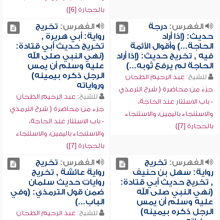
بالحجارة [6])
الفهرس:
درجة
الفهرس:
تخريج
حديث: (إذا أراد
رواية: أبي هريرة ,
الحاجة...) وأقوال الأئمة
تخريج حديث أبي قتادة:
فيه , تخريج حديث: (إذا أراد
(نهي النبي صلى الله
الحاجة لم يرفع ثوبه...)
عليه وسلم أن يمس
الرجل ذكره بيمينه)
للشيخ:
عبد الرحيم الطحان
ورواياته
جزء من محاضرة ( شرح الترمذي
للشيخ:
عبد الرحيم الطحان
- باب الاستتار عند الحاجة،
جزء من محاضرة ( شرح الترمذي
والاستنجاء باليمين، والاستنجاء
- باب الاستتار عند الحاجة،
بالحجارة [7])
والاستنجاء باليمين، والاستنجاء
بالحجارة [7])
الفهرس:
تخريج
الفهرس:
تخريج
رواية: سهل بن حنيف
رواية عائشة , تخريج
, تخريج حديث أبي قتادة:
روايات حديث سلمان
(نهي النبي صلى الله
ضمن قول الترمذي: (وفي
عليه وسلم أن يمس
الباب...)
الرجل ذكره بيمينه)
للشيخ:
عبد الرحيم الطحان