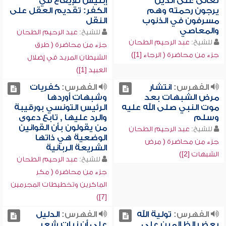
تعالى على الذين
إبليس للإيقاع في
يرجون رحمته وهم
الكفر: تقديم العقل على
مسرفون في الذنوب
النقل
والمعاصي
للشيخ:
عبد الرحيم الطحان
للشيخ:
عبد الرحيم الطحان
جزء من محاضرة ( طرق
جزء من محاضرة ( الرجاء [1])
الشيطان المريد في إضلال
العبيد [1])
الفهرس:
انتشار
الفهرس:
كفريات
مرض الشبهات بعد
وشبهات أوردها
موت النبي صلى الله عليه
الرئيس التونسي بورقيبة
وسلم
والرد عليها , تابع دعوى
من يقولون بأن القوانين
للشيخ:
عبد الرحيم الطحان
الوضعية هي ذاتها
جزء من محاضرة ( مرض
الشريعة الربانية
الشبهات [2])
للشيخ:
عبد الرحيم الطحان
جزء من محاضرة ( مكر
الماكرين وتخطيطات المجرمين
[7])
الفهرس:
تولية الله
الفهرس:
الدليل
بعض الظالمين على
على أن نبات شعر