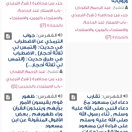
ورواياته
جزء من محاضرة ( شرح الترمذي
للشيخ:
عبد الرحيم الطحان
- باب الاستتار عند الحاجة،
جزء من محاضرة ( شرح الترمذي
والاستنجاء باليمين، والاستنجاء
- باب الاستتار عند الحاجة،
بالحجارة [7])
والاستنجاء باليمين، والاستنجاء
الفهرس:
جواب
بالحجارة [7])
الترمذي عن الاضطراب
في حديث: (التمس لي
ثلاثة أحجار) , الاضطراب
في طرق حديث: (التمس
لي ثلاثة أحجار...)
للشيخ:
عبد الرحيم الطحان
جزء من محاضرة ( شرح الترمذي
- باب الاستنجاء بالحجرين [1])
الفهرس:
تقارب
الفهرس:
ظهور
دعاء ابن مسعود مع
قوم يقيسون الأمور
دعاء النبي صلى الله عليه
برأيهم وينبذون القرآن
وسلم , ثناء رسول الله
وراء ظهورهم , بعض
صلى الله عليه وسلم
الأقوال المنقولة عن ابن
على قراءة ابن مسعود
مسعود
ودعواته المستجابات