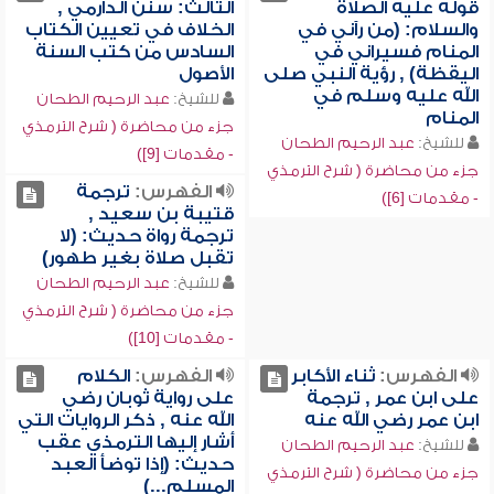
قوله عليه الصلاة
الثالث: سنن الدارمي ,
والسلام: (من رآني في
الخلاف في تعيين الكتاب
المنام فسيراني في
السادس من كتب السنة
اليقظة) , رؤية النبي صلى
الأصول
الله عليه وسلم في
للشيخ:
عبد الرحيم الطحان
المنام
جزء من محاضرة ( شرح الترمذي
للشيخ:
عبد الرحيم الطحان
- مقدمات [9])
جزء من محاضرة ( شرح الترمذي
الفهرس:
ترجمة
- مقدمات [6])
قتيبة بن سعيد ,
ترجمة رواة حديث: (لا
تقبل صلاة بغير طهور)
للشيخ:
عبد الرحيم الطحان
جزء من محاضرة ( شرح الترمذي
- مقدمات [10])
الفهرس:
ثناء الأكابر
الفهرس:
الكلام
على ابن عمر , ترجمة
على رواية ثوبان رضي
ابن عمر رضي الله عنه
الله عنه , ذكر الروايات التي
أشار إليها الترمذي عقب
للشيخ:
عبد الرحيم الطحان
حديث: (إذا توضأ العبد
جزء من محاضرة ( شرح الترمذي
المسلم...)