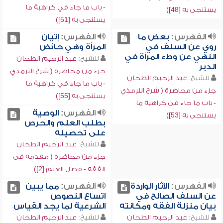
- باب ما جاء في كراهية ما
يستنجى به [48])
يستنجى به [51])
الفهرس:
بعض ما
الفهرس:
إتيان
روي عن السلف في
المرأة وهي حائض
النهي عن وطء المرأة في
للشيخ:
عبد الرحيم الطحان
الدبر
جزء من محاضرة ( شرح الترمذي
للشيخ:
عبد الرحيم الطحان
- باب ما جاء في كراهية ما
جزء من محاضرة ( شرح الترمذي
يستنجى به [55])
- باب ما جاء في كراهية ما
الفهرس:
الوصية
يستنجى به [53])
بطلب العلم والحرص
على تحصيله
للشيخ:
عبد الرحيم الطحان
جزء من محاضرة ( مقدمة في
الفقه - فضل العلم [2])
الفهرس:
الآثار الواردة
الفهرس:
مما يبين
عن السلف الصالح في
اتساع النصوص
بيان منزلة الفقه ومكانته
الشرعية لما يجد القياس
للشيخ:
عبد الرحيم الطحان
للشيخ:
عبد الرحيم الطحان