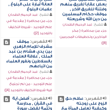
بعض عقاباً لفريق منهم
العانة أمارة على البلوغ ,
وفتنة للفريق الآخر ,
علامات البلوغ
موقف حكام المسلمين
للشيخ:
عبد الرحيم الطحان
من دين الله وشريعته
جزء من محاضرة ( مقدمة في
للشيخ:
عبد الرحيم الطحان
علم التوحيد - شروط التكليف
جزء من محاضرة ( مكر
بالتوحيد [2])
الماكرين وتخطيطات المجرمين
الفهرس:
موقف
[8])
مشرف للإمام الزهري
بين يدي هشام بن عبد
الملك , علاقة العلماء
بالسلاطين ونفور العلماء
من اتباعهم
للشيخ:
عبد الرحيم الطحان
جزء من محاضرة ( مقدمة في
علم التوحيد - من لم تجتمع
فيه شروط التكليف بالتوحيد [4])
الفهرس:
عظم حق
الفهرس:
أفضل آية
الزوج على زوجته
في القرآن , مدارسة
وكيفية تعامل المرأة مع
وتتمة لفضل سورة