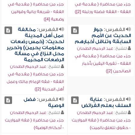
جزء من محاضرة ( مقدمة في
جزء من محاضرة ( مقدمة في
الفقه - الفقه فضله ورتبته [2])
الفقه - شريعة ربانية وقوانين
وضعية [4])
الفهرس:
جواز
الفهرس:
مخالفة
الحديث عن الأمم
عمل أهل المدينة
السابقة وتناقل أخبارهم
لحديث: (خمس رضعات
معلومات يحرمن) وتحرير
للشيخ:
عبد الرحيم الطحان
محل النزاع في مسألة
جزء من محاضرة ( مقدمة في
الرضعات المحرمة
الفقه - تقوية اليقين بأخبار
للشيخ:
عبد الرحيم الطحان
الصالحين [2])
جزء من محاضرة ( مقدمة في
الفقه - فقه الإمام مالك وعمل
أهل المدينة [2])
الفهرس:
عناية
الفهرس:
فضل
السلف بعلم الفرائض
الوصية
للشيخ:
عبد الرحيم الطحان
للشيخ:
عبد الرحيم الطحان
جزء من محاضرة ( فقه المواريث
جزء من محاضرة ( فقه المواريث
- حقوق تتعلق بالميت)
- أحكام الوصية)