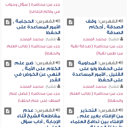
جزء من محاضرة ( سؤال وجواب
في ولائم الزفاف)
الفهرس:
وقف
الفهرس:
الحجامة ,
الصدقة , أحكام
الأمور المساعدة على
الصدقة
الحفظ
للشيخ:
محمد المنجد
للشيخ:
محمد المنجد
جزء من محاضرة ( صدقة نقية
جزء من محاضرة ( طالب العلم
من نفس تقية)
والحفظ)
الفهرس:
المداومة
الفهرس:
ضرر علم
على الحفظ ولو على
الكلام على الأمة ,
القليل , الأمور المساعدة
النهي عن الخوض في
على الحفظ
القدر
للشيخ:
محمد المنجد
للشيخ:
محمد المنجد
جزء من محاضرة ( طالب العلم
جزء من محاضرة ( فضل علم
والحفظ)
السلف على علم الخلف)
الفهرس:
التحذير
الفهرس:
عدم
من الإفتاء بغير علم ,
مقاطعة الشيخ أثناء
الإفتاء بين تدافع العلماء
الإجابة , آداب سؤال