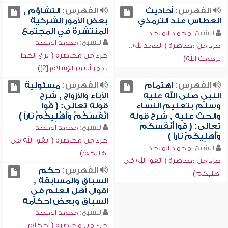
الفهرس:
أحاديث
الفهرس:
التشاؤم ,
العطاس عند الترمذي
بعض الأمور الشركية
المنتشرة في المجتمع
للشيخ:
محمد المنجد
للشيخ:
محمد المنجد
جزء من محاضرة ( الحمد لله..
جزء من محاضرة ( أبراج الحظ
يرحمك الله)
تدمر أسوار الإسلام [2])
الفهرس:
اهتمام
الفهرس:
مسئولية
النبي صلى الله عليه
الآباء والأزواج , شرح
وسلم بتعليم النساء
قوله تعالى: ( قُوا
والحث عليه , شرح قوله
أَنْفُسَكُمْ وَأَهْلِيكُمْ نَاراً )
تعالى: ( قُوا أَنْفُسَكُمْ
للشيخ:
محمد المنجد
وَأَهْلِيكُمْ نَاراً )
جزء من محاضرة ( اتقوا الله في
للشيخ:
محمد المنجد
أهليكم)
جزء من محاضرة ( اتقوا الله في
الفهرس:
حكم
أهليكم)
السباق والمسابقة ,
أقوال أهل العلم في
السباق وبعض أحكامه
للشيخ:
محمد المنجد
جزء من محاضرة ( أحكام