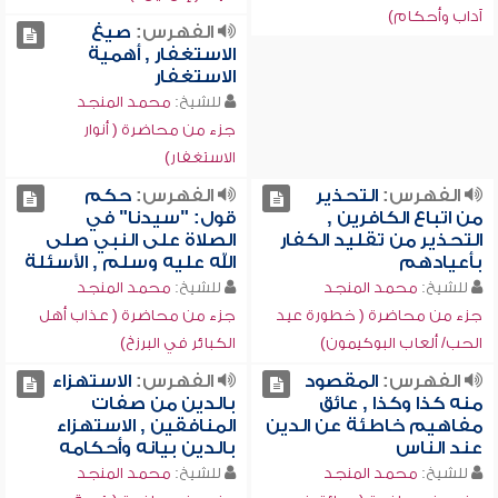
آداب وأحكام)
الفهرس:
صيغ
الاستغفار , أهمية
الاستغفار
للشيخ:
محمد المنجد
جزء من محاضرة ( أنوار
الاستغفار)
الفهرس:
التحذير
الفهرس:
حكم
من اتباع الكافرين ,
قول: "سيدنا" في
التحذير من تقليد الكفار
الصلاة على النبي صلى
بأعيادهم
الله عليه وسلم , الأسئلة
للشيخ:
محمد المنجد
للشيخ:
محمد المنجد
جزء من محاضرة ( خطورة عيد
جزء من محاضرة ( عذاب أهل
الحب/ ألعاب البوكيمون)
الكبائر في البرزخ)
الفهرس:
المقصود
الفهرس:
الاستهزاء
منه كذا وكذا , عائق
بالدين من صفات
مفاهيم خاطئة عن الدين
المنافقين , الاستهزاء
عند الناس
بالدين بيانه وأحكامه
للشيخ:
محمد المنجد
للشيخ:
محمد المنجد