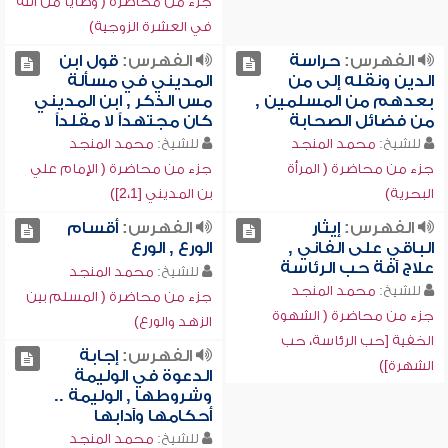
جزء من محاضرة ( وصايا من الله
في العشرة الزوجية)
الفهرس:
حراسة
الفهرس:
قول ابن
الدين ونقله إلى من
المديني في مسألة
بعدهم من المسلمين ,
مس الذكر , ابن المديني
من فضائل الصحابة
كان مجتهداً لا مقلداً
للشيخ:
محمد المنجد
للشيخ:
محمد المنجد
جزء من محاضرة ( المرأة
جزء من محاضرة ( الإمام علي
البحرية)
بن المديني [2،1])
الفهرس:
إيثار
الفهرس:
أقسام
الباقي على الفاني ,
الورع , الورع
علاج آفة حب الرئاسة
للشيخ:
محمد المنجد
للشيخ:
محمد المنجد
جزء من محاضرة ( المسلم بين
جزء من محاضرة ( الشهوة
الزهد والورع)
الخفية [حب الرئاسة، حب
الفهرس:
إجابة
الشهرة])
الدعوة في الوليمة
وشروطها , الوليمة ..
أحكامها وآدابها
للشيخ:
محمد المنجد