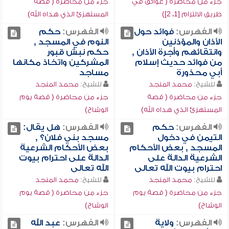
جزء من محاضرة ( عوائق في
جزء من محاضرة ( قصة
طريق الالتزام [1، 2])
المستهزئ الذي هداه الله)
الفهرس:
فوائد حول
الفهرس:
حكم
الأذان والمؤذنين
النوم في المسجد ,
وانتقائهم وأجرة الأذان ,
حكم نبش قبور
من فوائد حديث إسلام
المشركين واتخاذ مكانها
أبي محذورة
مساجد
للشيخ:
محمد المنجد
للشيخ:
محمد المنجد
جزء من محاضرة ( قصة
جزء من محاضرة ( قصة يوم
المستهزئ الذي هداه الله)
الوشاح)
الفهرس:
حكم
الفهرس:
هل يقال:
التيمن في دخول
مسجد بني فلان؟ ,
المسجد , بعض الأحكام
بعض الأحكام الشرعية
الشرعية الدالة على
الدالة على احترام بيوت
احترام بيوت الله تعالى
الله تعالى
للشيخ:
محمد المنجد
للشيخ:
محمد المنجد
جزء من محاضرة ( قصة يوم
جزء من محاضرة ( قصة يوم
الوشاح)
الوشاح)
الفهرس:
ولاية
الفهرس:
عبد الله