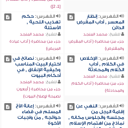
[1، 2])
الفهرس:
إنظار
الفهرس:
حكم
المعسر , آداب المقرض
تهذيب اللحية ,
الدائن
الأسئلة
للشيخ:
محمد المنجد
للشيخ:
محمد المنجد
جزء من محاضرة ( آداب المقرض
جزء من محاضرة ( آداب عيادة
والمقترض)
المريض)
الفهرس:
الإخلاص
الفهرس:
نصائح في
في الكلام , آداب
اختيار البيت المناسب
الكلام والمحادثة
وكيفية الإنفاق , في
أحكام البيوت
للشيخ:
محمد المنجد
للشيخ:
محمد المنجد
جزء من محاضرة ( آداب الكلام
جزء من محاضرة ( أربعون
والمحادثة)
نصيحة لإصلاح البيوت)
الفهرس:
النهي عن
الفهرس:
إعانة الأخ
إقامة الرجل من
المسلم في قضاء
مجلسه والجلوس مكانه ,
حوائجه , من واجبات
نماذج من اهتمام الإسلام
الأخوة