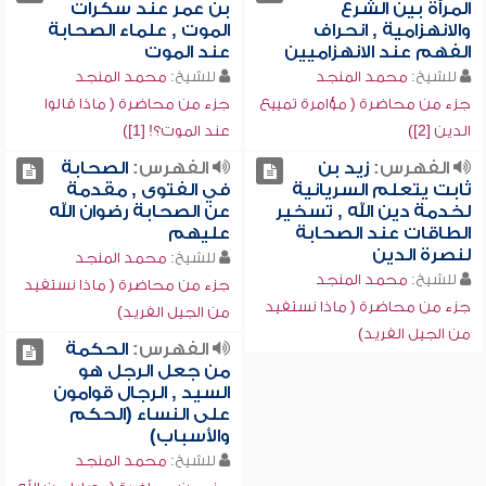
المرأة بين الشرع
بن عمر عند سكرات
والانهزامية , انحراف
الموت , علماء الصحابة
الفهم عند الانهزاميين
عند الموت
للشيخ:
محمد المنجد
للشيخ:
محمد المنجد
جزء من محاضرة ( مؤامرة تمييع
جزء من محاضرة ( ماذا قالوا
الدين [2])
عند الموت؟! [1])
الفهرس:
زيد بن
الفهرس:
الصحابة
ثابت يتعلم السريانية
في الفتوى , مقدمة
لخدمة دين الله , تسخير
عن الصحابة رضوان الله
الطاقات عند الصحابة
عليهم
لنصرة الدين
للشيخ:
محمد المنجد
للشيخ:
محمد المنجد
جزء من محاضرة ( ماذا نستفيد
جزء من محاضرة ( ماذا نستفيد
من الجيل الفريد)
من الجيل الفريد)
الفهرس:
الحكمة
من جعل الرجل هو
السيد , الرجال قوامون
على النساء (الحكم
والأسباب)
للشيخ:
محمد المنجد