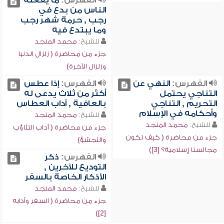
الفهرس:
ما يفعله
الناس من بدع في
رجب , حرمة شهر رجب
وما يبتدع فيه
للشيخ:
محمد المنجد
جزء من محاضرة ( زلزال الدنيا
وزلزال الآخرة)
الفهرس:
النهي عن
الفهرس:
إذا عطس
التناجي يحتمل
أكثر من ثلاث يدعى له
التحريم , التناجي
بالعافية , آداب العطاس
وأحكامه في الإسلام
للشيخ:
محمد المنجد
للشيخ:
محمد المنجد
جزء من محاضرة ( آداب التثاؤب
جزء من محاضرة ( كيف تكون
والتجشؤ)
مجالسنا إسلامية؟ [3])
الفهرس:
ذكر
التوديع للآخرين ,
الأذكار الخاصة بالسفر
للشيخ:
محمد المنجد
جزء من محاضرة ( السفر وآدابه
[2])