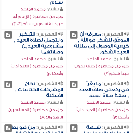
سلام
للشيخ:
محمد المنجد
جزء من محاضرة ( الإمام أبو
عبيد القاسم بن سلاَّم [1،2])
الفهرس:
معرفة أن
الفهرس:
التبكير
الموفِّق للشكر هو الله ,
والتجمل لصلاة العيد ,
كيفية الوصول إلى منزلة
مشروعية العيدين
العبد الشكور
وصلاتهما
للشيخ:
محمد المنجد
للشيخ:
محمد المنجد
جزء من محاضرة ( كيف تكون
جزء من محاضرة ( العيد آدابٌ
عبداً شكوراً؟)
وأحكام)
الفهرس:
ما يقرأ
الفهرس:
نكاح
في ركعتي صلاة العيد
المشركات الكتابيات ,
, صفة صلاة العيد
الأسئلة
للشيخ:
محمد المنجد
للشيخ:
محمد المنجد
جزء من محاضرة ( العيد آدابٌ
جزء من محاضرة ( المسلم بين
وأحكام)
الزهد والورع)
الفهرس:
شبهة
الفهرس:
من ضوابط