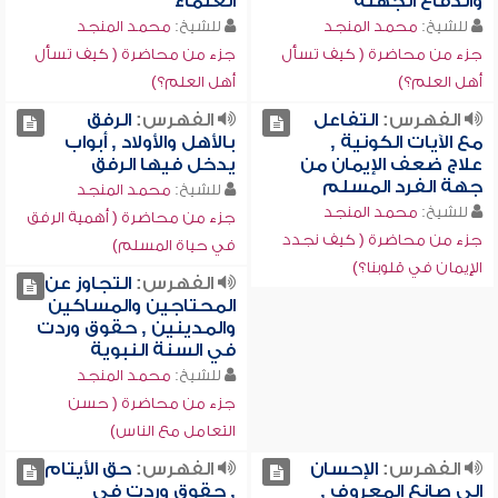
واندفاع الجهلة
العلماء
للشيخ:
محمد المنجد
للشيخ:
محمد المنجد
جزء من محاضرة ( كيف تسأل
جزء من محاضرة ( كيف تسأل
أهل العلم؟)
أهل العلم؟)
الفهرس:
التفاعل
الفهرس:
الرفق
مع الآيات الكونية ,
بالأهل والأولاد , أبواب
علاج ضعف الإيمان من
يدخل فيها الرفق
جهة الفرد المسلم
للشيخ:
محمد المنجد
للشيخ:
محمد المنجد
جزء من محاضرة ( أهمية الرفق
جزء من محاضرة ( كيف نجدد
في حياة المسلم)
الإيمان في قلوبنا؟)
الفهرس:
التجاوز عن
المحتاجين والمساكين
والمدينين , حقوق وردت
في السنة النبوية
للشيخ:
محمد المنجد
جزء من محاضرة ( حسن
التعامل مع الناس)
الفهرس:
الإحسان
الفهرس:
حق الأيتام
إلى صانع المعروف ,
, حقوق وردت في