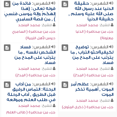
الفهرس:
حقيقة
الفهرس:
فائدة من
الدنيا عند رسول الله
قوله تعالى: (هَذَا
صلى الله عليه وسلم ,
إِلَهُكُمْ وَإِلَهُ مُوسَى فَنَسِيَ
حقيقة الدنيا
) , من قصة السامري
للشيخ:
محمد المنجد
للشيخ:
محمد المنجد
جزء من محاضرة ( الدنيا
جزء من محاضرة ( السامري
معلونة)
دروس لأهل التربية)
الفهرس:
توضيح
الفهرس:
فساد
لكيفيةحثو التراب , ما
الشخص نفسه , ما
يترتب على المدح من
يترتب على المدح من
فساد
فساد
للشيخ:
محمد المنجد
للشيخ:
محمد المنجد
جزء من محاضرة ( المدح)
جزء من محاضرة ( المدح)
الفهرس:
عظم أمر
الفهرس:
من آداب
الموت , أهمية تذكر
الرحلة: التماس الرفيق
الموت
قبل الطريق , آداب الرحلة
في طلب العلم وموانعه
للشيخ:
محمد المنجد
للشيخ:
محمد المنجد
جزء من محاضرة ( ذكرى المثوى)
جزء من محاضرة ( طالب العلم