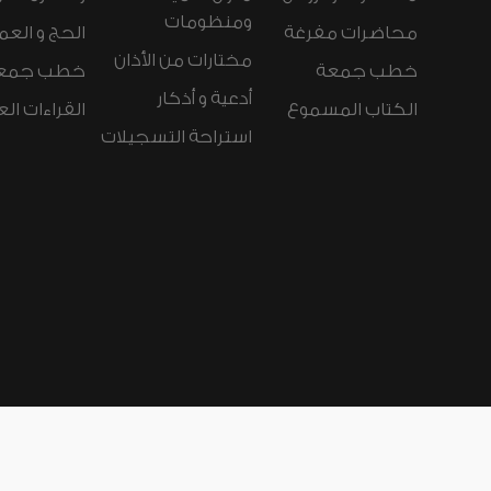
ومنظومات
محاضرات مفرغة
الحج و العم
مختارات من الأذان
خطب جمعة
خطب جمع
أدعية و أذكار
الكتاب المسموع
القراءات ال
استراحة التسجيلات
لغات الموقع:
عربي
Español
Deutsch
nçais