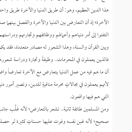
هذا الدين العظيم، وهو: أن طريق الدنيا والآخرة طريق واحد، 
الآخرة؛ إذ أن التعارض بين الدنيا والآخرة والفصل بينهما صار
التفتوا إلى أمر دنياهم وأعمالهم ووظائفهم وتجارتهم ودراستهم
وبين القرآن والسنة، وهذا الشعور له مصادر متعددة، فقد يكو
فالذين يعملون في المحرمات.. وظيفةً وتجارة ودراسة شعو
أن ما هم فيه من عمل الدنيا يتعارض مع الآخرة تعارضاً واضحا
لأنهم يعملون في مجالاتٍ محرمة منافيةٍ للدين، وتصير أمور د
التي هم فيها واقعون.
ومن المسلمين طائفة ثانية.. تشعر بالتعارض؛ لأنه غلَّب جانب
صحيح؛ لأنه غبن نفسه وفوت عليها حسناتٍ كثيرة لو حصلها لا