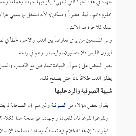
جهده في هذه الحياة التي تنتهي؛ ركز فيها جهده وعمله، وجعل
خلودٍ دائم.. فهذا مغبونٌ ومسكين؛ لأنه انشغل بما ينتهي عما ل
عمله للآخرة هو الأكثر.
ومن المسلمين من يرى تعارضاً بين الدنيا والآخرة لخطأ في ت
ليزول اللبس فلا يتعذبون، وليعملوا وهم في راحة.
يصر البعض على زعم أن العبادة تتعارض مع الكسب والعمل في 
يطلَّق الدنيا طلاقاً باتاً حتى يصلح قلبه.
شبهة الصوفية والرد عليها
يقول بعض هؤلاء من
الصوفية
وغيرهم: إن الصحابة لم يفتحوا
وتفرغوا تفرغاً تاماً للعبادة والجهاد.. فما صحة هذا الكلام؟
الجواب: إن هذا الكلام فيه تعسفٌ ومنافاة لمصلحة الإنسان 