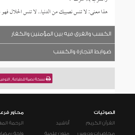
هذا معنى: لا تنس نصيبك من الدنيا.. لا تنس الحلال فهو 
الكسب والفرق فيه بين المؤمنين والكفار
ضوابط التجارة والكسب
نسخة نصية للطباعة , التوفيق
الصوتيات
محاور فرع
القرآن الكريم
أناشيد
الرحمة المه
محاضرات ودروس
متون علمية
واحة رمضان