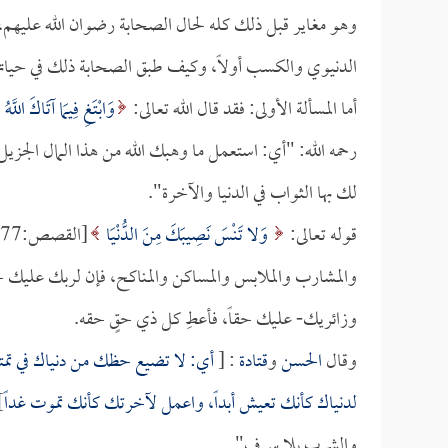
وهو مغاير قبل ذلك كله لحال الصحابة رضوان الله عليهم، و
الدنيوي والكسب أولاً، وكيف طبق الصحابة ذلك في حياتهم 
أما المسألة الأولى: فقد قال الله تعالى:
وَابْتَغِ فِيمَا آتَاكَ اللَّ
رحمه الله: "أي: استعمل ما وهبك الله من هذا المال الجزيل
لك بها الثواب في الدنيا والآخرة".
قوله تعالى:
وَلا تَنْسَ نَصِيبَكَ مِنَ الدُّنْيَا
والمشارب والملابس والمساكن والمناكح، فإن لربك عليك
وزائريك- عليك حقاً، فأعطِ كل ذي حقٍ حقه.
وقال
الحسن
و
قتادة
: [
أي: لا تضيع حظك من دنياك في تمت
لدنياك كأنك تعيش أبداً، واعمل لآخرتك كأنك تموت غداً
]
والشرب بلا سرف".