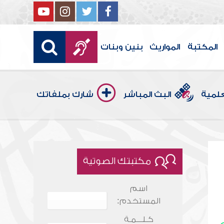
المكتبة
المواريث
بنين وبنات
علمية
البث المباشر
شارك بملفاتك
مكتبتك الصوتية
اسم
المستخدم:
كـلـــمـة