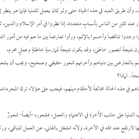
وأن طريق العبد في هذه الحياة حتى ولو كان يعمل للدنيا فإنما هو ينظر إل
 عند كثيرٍ من الناس بأسبابٍ متعددة، إذا نظروا في أمر الإسلام والدين، ث
؛ وجدوا تناقضاً وأحسوا بالإثم، ورأوا تعارضاً بين ما هم فيه من أمور الدن
ن نتيجةً لتصور خاطئ، وقد يكون نتيجةً لممارسةٍ خاطئةٍ وعملٍ محرم،
رهم بالتعارض بين دنياهم وآخرتهم شعور حقيقي وصحيح، ويجب أن يشعر
ً.. لماذا؟
نياهم في هذه الحالة مخالفةً لأحكام دينهم، فيجب على هؤلاء ترك المحرمات
 الدنيا على جانب الآخرة في الاهتمام والعمل، فشعوره -أيضاً- شعورٌ
رتفع عند الله في الآخرة، ولأنه انشغل بالفاني، عن العمل للباقي، ورك