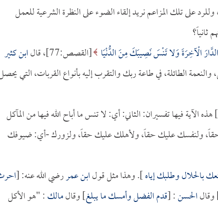
للرد على تلك المزاعم نريد إلقاء الضوء على النظرة الشرعية للعمل
ثانياً؟
هُ الدَّارَ الْآخِرَةَ وَلا تَنْسَ نَصِيبَكَ مِنَ الدُّنْيَا
[القصص:77]، قال
ابن كثير
، والنعمة الطائلة، في طاعة ربك والتقرب إليه بأنواع القربات، التي يحصل
[القصص:77] هذه الآية فيها تفسيران: الثاني: أي: لا تنس ما أباح الله فيها من المآكل
 حقاً، ولنفسك عليك حقاً، ولأهلك عليك حقاً، ولزورك -أي: ضيوفك
عك بالحلال وطلبك إياه
]. وهذا مثل قول
ابن عمر
رضي الله عنه: [
احرث
 وقال
الحسن
: [
قدم الفضل وأمسك ما يبلغ
] وقال
مالك
: "هو الأكل