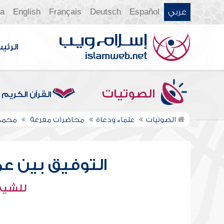
عربي
Español
Deutsch
Français
English
ia
الرئي
الصوتيات
القرآن الكريم
الصوتيات
علماء ودعاة
محاضرات مفرغة
محمد
التوفيق بين عم
للشيخ