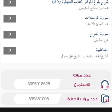
شرح بلوغ المرام - كتاب الطهارة (25)
0
محمد بن صالح العثيمين
سورة المرسلات
0
عبد العزيز الأحمد
سورة الشرح
0
علي الحذيفي
الشاطبية
0
الشيخ:عبد الرشيد بن الشيخ علي صوفي
عدد مرات
3095018625
الاستماع
عدد مرات الحفظ
839861006