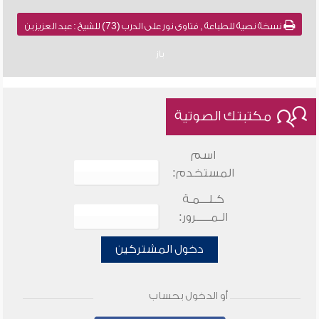
نسخة نصية للطباعة , فتاوى نور على الدرب (73) للشيخ : عبد العزيز بن
باز
مكتبتك الصوتية
اسم
المستخدم:
كـلـــمـة
الـمـــــرور:
دخول المشتركين
أو الدخول بحساب