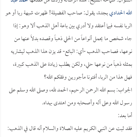
السؤال: سماحة الشيخ! هذه الرسالة وردتنا من مقدمها
محمد عبد
الله الحدادي
بجدة، يقول: صاحب الفضيلة! ظهرت شبهة ربا أو هو
الربا نفسه فيما أعتقد ولا أدري بين باعة أهل الذهب ألا وهو: إذا
جاء شخص ما يحمل أنواعاً من الحلي ذهباً وقصده بدلاً عنها من
نوعها، فصاحب الذهب -أي: البائع- قد يزن هذا الذهب ليشتريه
بمثله ذهباً من نوعها حلي، ولكن يطلب زيادة على الذهب كبيرة،
فهل هذا من الربا، أفتونا مأجورين وفقكم الله؟
الجواب: بسم الله الرحمن الرحيم، الحمد لله، وصلى الله وسلم على
رسول الله وعلى آله وأصحابه ومن اهتدى بهداه.
أما بعد:
فقد ثبت عن النبي الكريم عليه الصلاة والسلام أنه قال في الذهب: