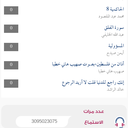
الحاكمية 8
0
محمد عبد المقصود
سورة الفلق
0
عبد الله الخليفي
المسؤولية
0
أيمن صيدح
أذان من فلسطين-بصوت صهيب هاني خطبا
0
صهيب هاني خطبا
إنك راجع للدنيا قلت لا أريد الرجوع
0
خالد الراشد
عدد مرات
3095023075
الاستماع