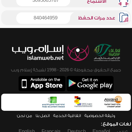
3095065787
الاستماع
عدد مرات الحفظ
840464959
جميع الحقوق محفوظة © 2026 - 1998 لشبكة إسلام ويب
وثيقة الخصوصية
اتفاقية الخدمة
اتصل بنا
من نحن
لغات الموقع:
عربي
Español
Deutsch
Français
English