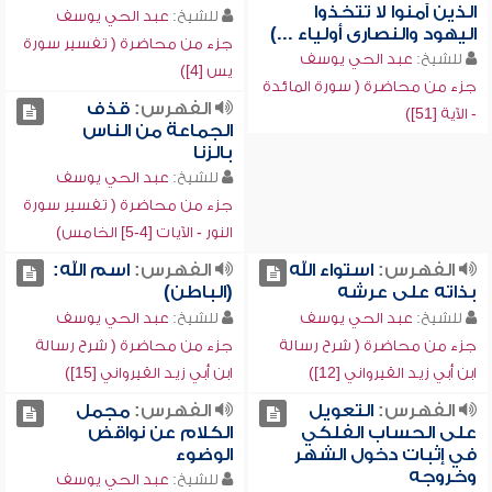
الذين آمنوا لا تتخذوا
للشيخ:
عبد الحي يوسف
اليهود والنصارى أولياء ...)
جزء من محاضرة ( تفسير سورة
للشيخ:
عبد الحي يوسف
يس [4])
جزء من محاضرة ( سورة المائدة
الفهرس:
قذف
- الآية [51])
الجماعة من الناس
بالزنا
للشيخ:
عبد الحي يوسف
جزء من محاضرة ( تفسير سورة
النور - الآيات [4-5] الخامس)
الفهرس:
استواء الله
الفهرس:
اسم الله:
بذاته على عرشه
(الباطن)
للشيخ:
عبد الحي يوسف
للشيخ:
عبد الحي يوسف
جزء من محاضرة ( شرح رسالة
جزء من محاضرة ( شرح رسالة
ابن أبي زيد القيرواني [12])
ابن أبي زيد القيرواني [15])
الفهرس:
التعويل
الفهرس:
مجمل
على الحساب الفلكي
الكلام عن نواقض
في إثبات دخول الشهر
الوضوء
وخروجه
للشيخ:
عبد الحي يوسف