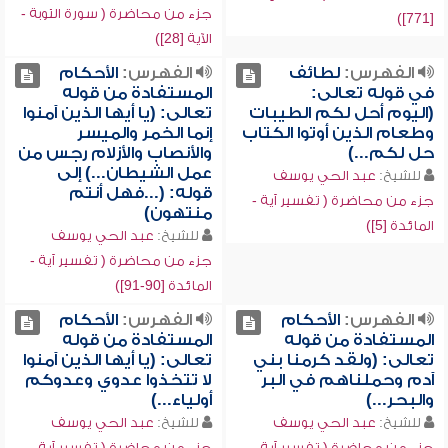
جزء من محاضرة ( سورة التوبة -
[771])
الآية [28])
الفهرس:
لطائف
الفهرس:
الأحكام
في قوله تعالى:
المستفادة من قوله
(اليوم أحل لكم الطيبات
تعالى: (يا أيها الذين آمنوا
وطعام الذين أوتوا الكتاب
إنما الخمر والميسر
حل لكم...)
والأنصاب والأزلام رجس من
عمل الشيطان...) إلى
للشيخ:
عبد الحي يوسف
قوله: (...فهل أنتم
جزء من محاضرة ( تفسير آية -
منتهون)
المائدة [5])
للشيخ:
عبد الحي يوسف
جزء من محاضرة ( تفسير آية -
المائدة [90-91])
الفهرس:
الأحكام
الفهرس:
الأحكام
المستفادة من قوله
المستفادة من قوله
تعالى: (ولقد كرمنا بني
تعالى: (يا أيها الذين آمنوا
آدم وحملناهم في البر
لا تتخذوا عدوي وعدوكم
والبحر...)
أولياء...)
للشيخ:
عبد الحي يوسف
للشيخ:
عبد الحي يوسف
جزء من محاضرة ( تفسير آية -
جزء من محاضرة ( تفسير آية -