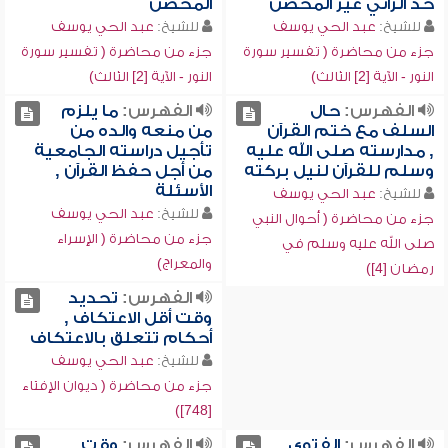
حد الزاني غير المحصن
المحصن
للشيخ:
عبد الحي يوسف
للشيخ:
عبد الحي يوسف
جزء من محاضرة ( تفسير سورة
جزء من محاضرة ( تفسير سورة
النور - الآية [2] الثالث)
النور - الآية [2] الثالث)
الفهرس:
حال
الفهرس:
ما يلزم
السلف مع ختم القرآن
من منعه والده من
, مدارسته صلى الله عليه
تأجيل دراسته الجامعية
وسلم للقرآن لنيل بركته
من أجل حفظ القرآن ,
الأسئلة
للشيخ:
عبد الحي يوسف
للشيخ:
عبد الحي يوسف
جزء من محاضرة ( أحوال النبي
جزء من محاضرة ( الإسراء
صلى الله عليه وسلم في
والمعراج)
رمضان [4])
الفهرس:
تحديد
وقت أقل الاعتكاف ,
أحكام تتعلق بالاعتكاف
للشيخ:
عبد الحي يوسف
جزء من محاضرة ( ديوان الإفتاء
[748])
الفهرس:
الفتوى
الفهرس:
وقت