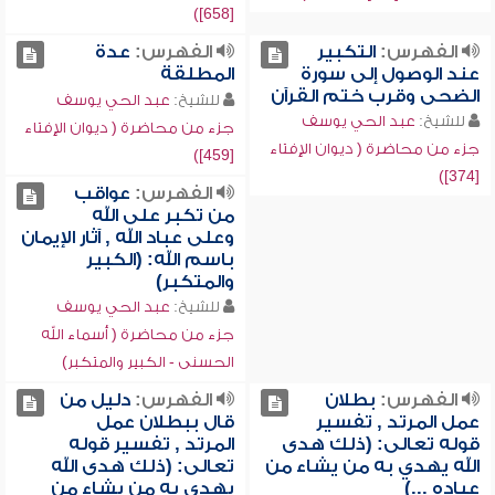
[658])
الفهرس:
التكبير
الفهرس:
عدة
عند الوصول إلى سورة
المطلقة
الضحى وقرب ختم القرآن
للشيخ:
عبد الحي يوسف
للشيخ:
عبد الحي يوسف
جزء من محاضرة ( ديوان الإفتاء
جزء من محاضرة ( ديوان الإفتاء
[459])
[374])
الفهرس:
عواقب
من تكبر على الله
وعلى عباد الله , آثار الإيمان
باسم الله: (الكبير
والمتكبر)
للشيخ:
عبد الحي يوسف
جزء من محاضرة ( أسماء الله
الحسنى - الكبير والمتكبر)
الفهرس:
بطلان
الفهرس:
دليل من
عمل المرتد , تفسير
قال ببطلان عمل
قوله تعالى: (ذلك هدى
المرتد , تفسير قوله
الله يهدي به من يشاء من
تعالى: (ذلك هدى الله
عباده ...)
يهدي به من يشاء من