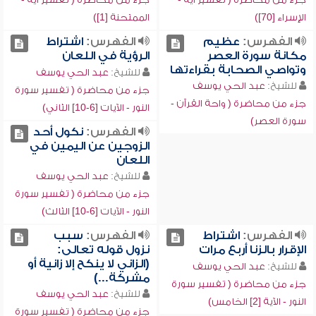
الإسراء [70])
الممتحنة [1])
الفهرس:
عظيم
الفهرس:
اشتراط
مكانة سورة العصر
الرؤية في اللعان
وتواصي الصحابة بقراءتها
للشيخ:
عبد الحي يوسف
للشيخ:
عبد الحي يوسف
جزء من محاضرة ( تفسير سورة
جزء من محاضرة ( واحة القرآن -
النور - الآيات [6-10] الثاني)
سورة العصر)
الفهرس:
نكول أحد
الزوجين عن اليمين في
اللعان
للشيخ:
عبد الحي يوسف
جزء من محاضرة ( تفسير سورة
النور - الآيات [6-10] الثالث)
الفهرس:
اشتراط
الفهرس:
سبب
الإقرار بالزنا أربع مرات
نزول قوله تعالى:
(الزاني لا ينكح إلا زانية أو
للشيخ:
عبد الحي يوسف
مشركة...)
جزء من محاضرة ( تفسير سورة
للشيخ:
عبد الحي يوسف
النور - الآية [2] الخامس)
جزء من محاضرة ( تفسير سورة