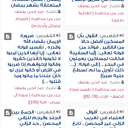
المتعلقة بشهر رمضان
للشيخ:
عبد الحي يوسف
للشيخ:
عبد الحي يوسف
جزء من محاضرة ( اتفاقية
جزء من محاضرة ( الصيام
دارفور)
فضائل وأحكام)
الفهرس:
القول بأن
الفهرس:
ضرورة
المسكين أفضل حالاً
الإيمان بقضاء الله
من الفقير , فوائد من
وقدره , تفسير قوله
قوله تعالى: (أما السفينة
تعالى: (يا أيها الذين آمنوا
فكانت لمساكين يعملون
لا تكونوا كالذين كفروا
في البحر...) إلى قوله: (...
وقالوا لإخوانهم إذا ضربوا
ذلك تأويل ما لم تسطع
في الأرض أو كانوا غزى لو
عليه صبراً)
كان عندنا ما ماتوا وما
قتلوا ...)
للشيخ:
عبد الحي يوسف
للشيخ:
عبد الحي يوسف
جزء من محاضرة ( تفسير سورة
جزء من محاضرة ( سورة آل
الكهف - الآيات [79-82])
عمران - الآية [156])
الفهرس:
أقوال
الفهرس:
الجمع بين
العلماء في تغريب
الجلد والرجم للزاني
الزاني غير المحصن , تابع
المحصن , حد الزاني