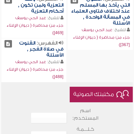
التي يأخذ بها المسلم
التعزية ولمن تكون ,
عند اختلاف فتاوى العلماء
أحكام التعزية
في المسألة الواحدة ,
للشيخ:
عبد الحي يوسف
الأسئلة
جزء من محاضرة ( ديوان الإفتاء
للشيخ:
عبد الحي يوسف
[469])
جزء من محاضرة ( ديوان الإفتاء
الفهرس:
القنوت
[367])
في صلاة الفجر ,
الأسئلة
للشيخ:
عبد الحي يوسف
جزء من محاضرة ( ديوان الإفتاء
[488])
مكتبتك الصوتية
اسم
المستخدم:
كـلـــمـة