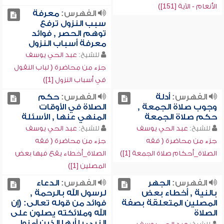
الأنعام - الآية [151])
الفهرس:
معرفة
سبب النزول ترفع
توهم الحصر , فوائد
معرفة أسباب النزول
للشيخ:
عبد الحي يوسف
جزء من محاضرة ( لباب النقول
في أسباب النزول [1])
الفهرس:
أدلة
الفهرس:
حكم
وجوب صلاة الجمعة ,
الصلاة في الأوقات
حكم صلاة الجمعة
المنهي عنها , الأسئلة
للشيخ:
عبد الحي يوسف
للشيخ:
عبد الحي يوسف
جزء من محاضرة ( فقه
جزء من محاضرة ( فقه
الصلاة_أحكام صلاة الجمعة [1])
الصلاة_أخطاء يقع فيها بعض
المصلين [1])
الفهرس:
الجهر
الفهرس:
الدعاء
بالنية , أخطاء بعض
لرسول الله بالرحمة ,
المصلين المتعلقة بصفة
فوائد من قوله تعالى: (إن
الصلاة
الله وملائكته يصلون على
النبي يا أيها الذين آمنوا