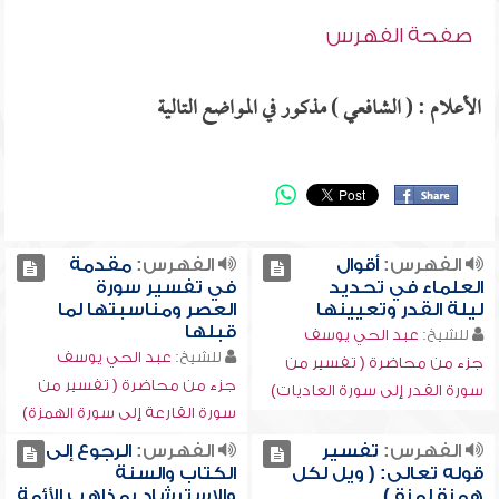
صفحة الفهرس
الأعلام : ( الشافعي ) مذكور في المواضع التالية
الفهرس:
أقوال
الفهرس:
مقدمة
العلماء في تحديد
في تفسير سورة
ليلة القدر وتعيينها
العصر ومناسبتها لما
قبلها
للشيخ:
عبد الحي يوسف
للشيخ:
عبد الحي يوسف
جزء من محاضرة ( تفسير من
جزء من محاضرة ( تفسير من
سورة القدر إلى سورة العاديات)
سورة القارعة إلى سورة الهمزة)
الفهرس:
تفسير
الفهرس:
الرجوع إلى
قوله تعالى: ( ويل لكل
الكتاب والسنة
همزة لمزة )
والاسترشاد بمذاهب الأئمة