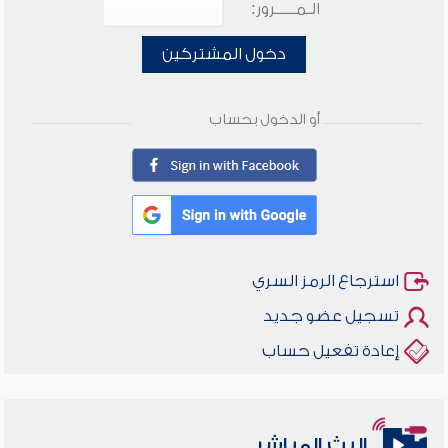
الـمـــــرور:
دخول المشتركين
أو الدخول بحساب
استرجاع الرمز السري
تسجيل عضو جديد
إعادة تفعيل حساب
البث المباشر