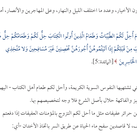
 الأخيار، وعدد ما اختلف الليل والنهار، وعلى المهاجرين والأنصار، أما
مَ أُحِلَّ لَكُمْ الطَّيِّبَاتُ وَطَعَامُ الَّذِينَ أُوتُوا الْكِتَابَ حِلٌّ لَكُمْ وَطَعَامُكُمْ حِلٌّ لَه
َ مِنْ قَبْلِكُمْ إِذَا آتَيْتُمُوهُنَّ أُجُورَهُنَّ مُحْصِنِينَ غَيْرَ مُسَافِحِينَ وَلا مُتَّخِذِي
 الْخَاسِرِينَ
[المائدة:5].
 التي تشتهيها النفوس السوية الكريمة، وأحل لكم طعام أهل الكتاب - اليه
خبز والفاكهة حلال بأصل الشرع فلا وجه لتخصيصهم بها.
كن حرائر عفيفات مثل ما أحل لكم التزوج بالمؤمنات العفيفات إذا دفعتم
، لا قاصدين سفح ماء الحياة عن طريق السر باتخاذ الأخدان -أي: