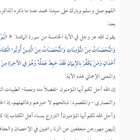
اللهم صل وسلم وبارك على سيدنا محمد عدد ما ذكره الذاكرون
بعد:
يقول الله عز وجل في الآية الخامسة من سورة المائدة:
الْيَوْ
وَالْمُحْصَنَاتُ مِنْ الْمُؤْمِنَاتِ وَالْمُحْصَنَاتُ مِنْ الَّذِينَ أُوتُوا الْكِتَاب
أَخْدَانٍ وَمَنْ يَكْفُرْ بِالإِيمَانِ فَقَدْ حَبِطَ عَمَلُهُ وَهُوَ فِي الآخِرَةِ مِنْ
والمعنى الإجمالي لهذه الآية:
إن الله أحل لكم أيها المؤمنون -تفضلاً منه ونعمة- الطيبات
والنصارى - والمقصود: ذبائحهم لا خبزهم وفاكهتهم، إذ ال
وأحل الله لكم أيها المؤمنون! التزوج بنساء أهل الكتاب إذا 
إليهن مهورهن متعففين عن الزنا راغبين في الإحصان والعفاف