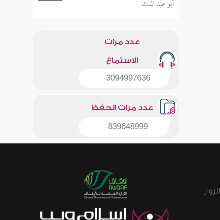
أبو عبد الملك
عدد مرات
الاستماع
3094997636
عدد مرات الحفظ
839648999
زوار