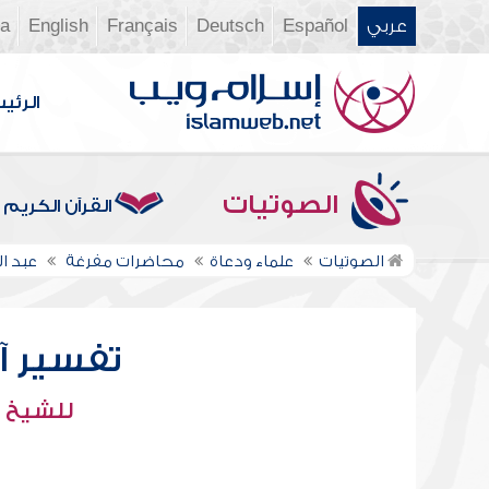
عربي
Español
Deutsch
Français
English
ia
الرئي
الصوتيات
القرآن الكريم
الصوتيات
علماء ودعاة
محاضرات مفرغة
عبد 
تفسير آية
للشيخ :