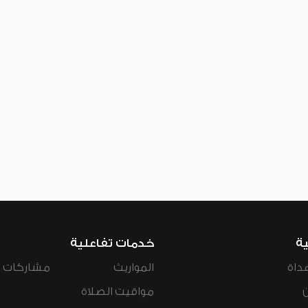
ية
خدمات تفاعلية
داة
المواريث
مشاركات ال
مواقيت الصلاة