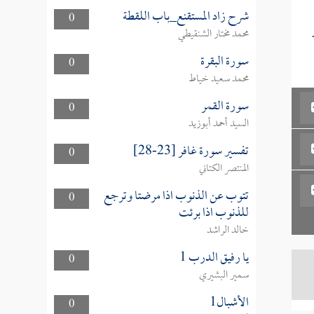
شرح زاد المستقنع_باب اللقطة
0
محمد مختار الشنقيطي
سورة البقرة
0
محمد سعيد خياط
سورة القمر
0
السيد أحمد أبوزيد
تفسير سورة غافر [23-28]
0
المنتصر الكتاني
تتوب عن الذنوب اذا مرضتا وترجع
0
للذنوب اذا برئت
خالد الراشد
يا رفيق الدرب 1
0
سمير البشيري
الأشبال1
0