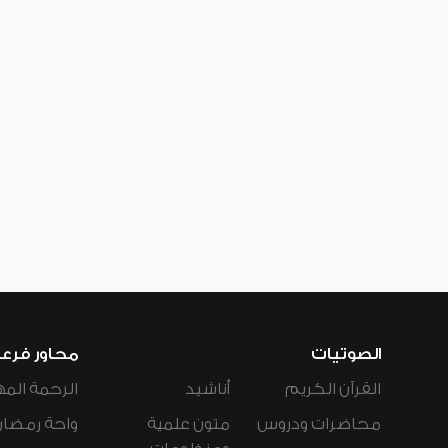
الصوتيات
محاور فرع
القرآن الكريم
أناشيد
الرحمة المه
محاضرات ودروس
متون علمية
واحة رمضان