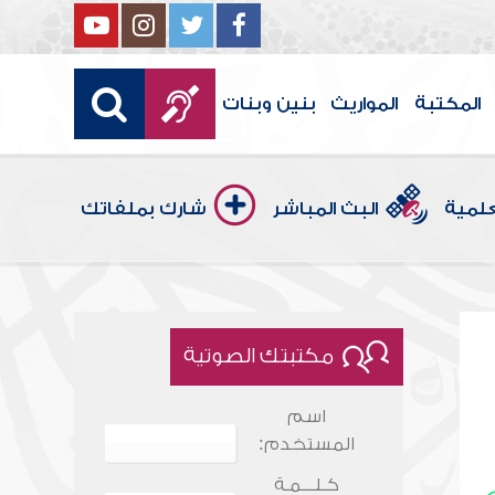
المكتبة
المواريث
بنين وبنات
علمية
البث المباشر
شارك بملفاتك
مكتبتك الصوتية
اسم
المستخدم:
كـلـــمـة