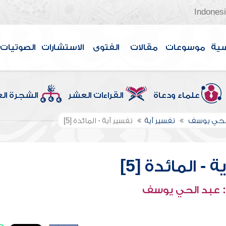
Indones
سية
موسوعات
مقالات
الفتوى
الاستشارات
الصوتيات
علماء ودعاة
القراءات العشر
الشجرة ال
الحي يوسف
تفسير آية
تفسير آية - المائدة [5]
 - المائدة [5]
 عبد الحي يوسف