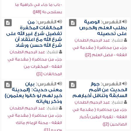
- باب ما جاء في كراهية ما
يستنجى به [48])
الفهرس:
الوصية
الفهرس:
من
بطلب العلم والحرص
المخالفات المكفرة
على تحصيله
تفضيل شرع غير الله على
شرع الله مع اعتقاد أن
للشيخ:
عبد الرحيم الطحان
شرع الله حسن ورشاد
جزء من محاضرة ( مقدمة في
للشيخ:
عبد الرحيم الطحان
الفقه - فضل العلم [2])
جزء من محاضرة ( مقدمة في
الفقه - المكفرات من
المخالفات [1])
الفهرس:
جواز
الفهرس:
بيان
الحديث عن الأمم
معنى حديث: (المدينة
السابقة وتناقل أخبارهم
خير لهم لو كانوا يعلمون)
وذكر رواياته
للشيخ:
عبد الرحيم الطحان
للشيخ:
عبد الرحيم الطحان
جزء من محاضرة ( مقدمة في
جزء من محاضرة ( مقدمة في
الفقه - تقوية اليقين بأخبار
الفقه - محنة الإمام مالك
الصالحين [2])
وصبره [1])