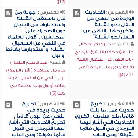
[12])
الفهرس:
الأحاديث
الفهرس:
أجوبة من
الواردة في النهي عن
قال باستقبال القبلة
التفل نحو القبلة
واستدبارها في البنيان
وتخريجها , النهي عن
دون الصحراء على
التفل نحو القبلة
المخالفين , أقوال العلماء
في النهي عن استقبال
للشيخ:
عبد الرحيم الطحان
القبلة أو استدبارها بغائط
جزء من محاضرة ( شرح الترمذي
أو بول
- باب النهي عن استقبال القبلة
للشيخ:
عبد الرحيم الطحان
بغائط أو بول وباب الرخصة في
جزء من محاضرة ( شرح الترمذي
ذلك [4])
- باب النهي عن استقبال القبلة
بغائط أو بول وباب الرخصة في
ذلك [5])
الفهرس:
تخريج
الفهرس:
تخريج
حديث عمر: ما بلت
حديث بريدة في
قائماً منذ أسلمت , تخريج
النهي عن البول قائماً ,
الأحاديث التي أشار إليها
تخريج الأحاديث التي أشار
الترمذي في البول قائماً
إليها الترمذي في البول
بقوله: وفي الباب
قائماً بقوله: وفي الباب