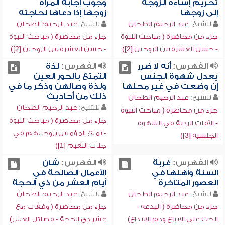
تحريم إساءة الزوجة
وجوب إجابة المرأة
إلى زوجها
زوجها إذا دعاها لحاجته
للشيخ:
عبد الرحيم الطحان
للشيخ:
عبد الرحيم الطحان
جزء من محاضرة ( مباحث النبوة
جزء من محاضرة ( مباحث النبوة
- حسن العشرة بين الزوجين [2])
- حسن العشرة بين الزوجين [2])
الفهرس:
أنه لا ضرر
الفهرس:
لذة
يعدل شهوة الجنس
التمتع بالحور العين
إن وضعت في غير محلها
ولذة وصالهن وذكر ما في
ذلك من أحاديث
للشيخ:
عبد الرحيم الطحان
للشيخ:
عبد الرحيم الطحان
جزء من محاضرة ( مباحث النبوة
جزء من محاضرة ( مباحث النبوة
- الآفات الردية في الشهوة
- تمتع المؤمنين بزوجاتهم في
الجنسية [3])
جنات النعيم [1])
الفهرس:
غربة
الفهرس:
شأن
السنة وأهلها في
الأعمال الصالحة في
العصور المتأخرة
أيام العشر من ذي الحجة
للشيخ:
عبد الرحيم الطحان
للشيخ:
عبد الرحيم الطحان
جزء من محاضرة ( البدعة -
جزء من محاضرة ( وقفات مع
الحث على الاتباع وذم الابتداع)
عشر ذي الحجة - فضائل العشر)