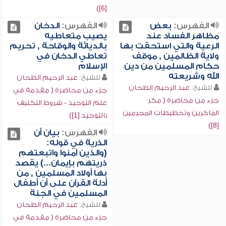
[6])
الفهرس:
بعض
الفهرس:
الدخان
مظاهر الفساد عند
يصيب متعاطيه
الرعية والتي استحقت بها
بالدياثة والوقاحة , تحريم
ولاية الظالمين , موقف
تعاطي الدخان في
حكام المسلمين من دين
الإسلام
الله وشريعته
للشيخ:
عبد الرحيم الطحان
للشيخ:
عبد الرحيم الطحان
جزء من محاضرة ( مقدمة في
جزء من محاضرة ( مكر
علم التوحيد - شروط التكليف
الماكرين وتخطيطات المجرمين
بالتوحيد [1])
[8])
الفهرس:
بيان أن
الذرية في قوله:
(والذين آمنوا واتبعتهم
ذريتهم بإيمان...) يقصد
بها أولاد المسلمين , من
أدلة القرآن على أن أطفال
المسلمين في الجنة
للشيخ:
عبد الرحيم الطحان
جزء من محاضرة ( مقدمة في