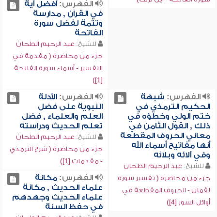
الفهرس:
أفضل آية
في القرآن , مدارسة
وتتمة لفضل سورة
الفاتحة
للشيخ:
عبد الرحيم الطحان
جزء من محاضرة ( مقدمة في
التفسير - أسماء سورة الفاتحة
[1])
الفهرس:
شبهة
الفهرس:
الأدلة
الحكيم الترمذي في
النبوية على فضل
ختم الولي وخطؤه في
العلم والعلماء , فضل
ذلك , القول الثامن في
تعلم الحديث ودراسته
معاني الحروف المقطعة
للشيخ:
عبد الرحيم الطحان
أنها مفاتيح أسماء الله
جزء من محاضرة ( شرح الترمذي
وفي آلائه وبلائه
- مقدمات [1])
للشيخ:
عبد الرحيم الطحان
الفهرس:
مكانة
جزء من محاضرة ( تفسير سورة
علماء الحديث , مكانة
لقمان - الحروف المقطعة في
علماء الحديث وجهدهم
أوائل السور [4])
في حفظ السنة