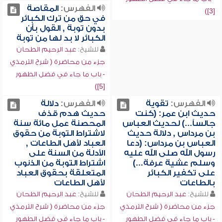
الفهرس:
المقاصة
[3])
في حق من ترك الكبائر
بدون توبة , القول بأن
الكبائر لا بد لها من توبة
للشيخ:
عبد الرحيم الطحان
جزء من محاضرة ( شرح الترمذي
- باب ما جاء في فضل الطهور
[5])
الفهرس:
تقوية
الفهرس:
دلالة
حديث ابن عمر: (كنت
حديث هدم قذف
جالساً...) لحديث العباس
المحصنة عمل مائة سنة
بن مرداس , دلالة حديث
لاشتراط التوبة من حقوق
العباس بن مرداس: (دعا
العباد لأهل الطاعات ,
رسول الله صلى الله عليه
الأدلة من السنة على
وسلم عشية عرفة...)
اشتراط التوبة من الذنوب
على تكفير الكبائر
المتعلقة بحقوق العباد
بالطاعات
لأهل الطاعات
للشيخ:
عبد الرحيم الطحان
للشيخ:
عبد الرحيم الطحان
جزء من محاضرة ( شرح الترمذي
جزء من محاضرة ( شرح الترمذي
- باب ما جاء في فضل الطهور
- باب ما جاء في فضل الطهور