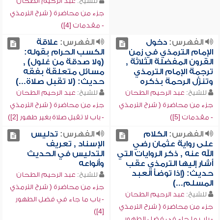
للشيخ:
عبد الرحيم الطحان
جزء من محاضرة ( شرح الترمذي
- مقدمات [4])
الفهرس:
دخول
الفهرس:
علاقة
الإمام الترمذي في زمن
الكسب الحرام بقوله:
القرون المفضلة الثلاثة ,
(ولا صدقة من غلول) ,
ترجمة الإمام الترمذي
مسائل متعلقة بفقه
وتنزُّل الرحمة بذكره
حديث: (لا تقبل صلاة...)
للشيخ:
عبد الرحيم الطحان
للشيخ:
عبد الرحيم الطحان
جزء من محاضرة ( شرح الترمذي
جزء من محاضرة ( شرح الترمذي
- مقدمات [5])
- باب لا تقبل صلاة بغير طهور [2])
الفهرس:
الكلام
الفهرس:
تدليس
على رواية عثمان رضي
الإسناد , تعريف
الله عنه , ذكر الروايات التي
التدليس في الحديث
أشار إليها الترمذي عقب
وأنواعه
حديث: (إذا توضأ العبد
للشيخ:
عبد الرحيم الطحان
المسلم...)
جزء من محاضرة ( شرح الترمذي
للشيخ:
عبد الرحيم الطحان
- باب ما جاء في فضل الطهور
جزء من محاضرة ( شرح الترمذي
[4])
- باب ما جاء في فضل الطهور