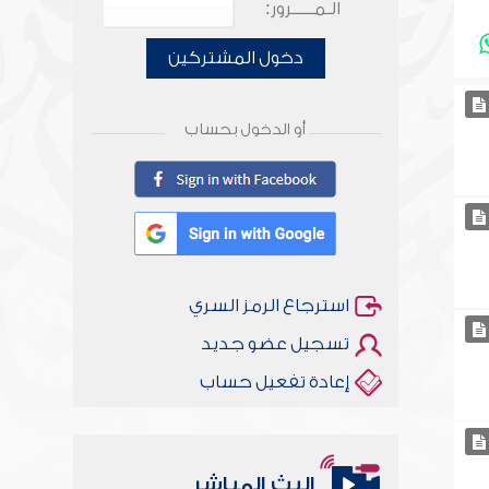
الـمـــــرور:
دخول المشتركين
أو الدخول بحساب
استرجاع الرمز السري
تسجيل عضو جديد
إعادة تفعيل حساب
البث المباشر