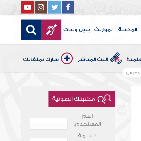
المكتبة
المواريث
بنين وبنات
علمية
البث المباشر
شارك بملفاتك
فهرس
مكتبتك الصوتية
اسم
المستخدم:
كـلـــمـة