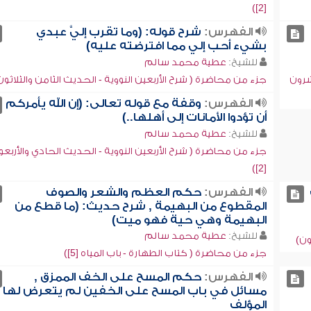
[2])
الفهرس:
شرح قوله: (وما تقرب إليَّ عبدي
بشيء أحب إلي مما افترضته عليه)
للشيخ:
عطية محمد سالم
شرون
جزء من محاضرة ( شرح الأربعين النووية - الحديث الثامن والثلاثون
الفهرس:
وقفة مع قوله تعالى: (إن الله يأمركم
أن تؤدوا الأمانات إلى أهلها..)
للشيخ:
عطية محمد سالم
جزء من محاضرة ( شرح الأربعين النووية - الحديث الحادي والأربع
[2])
الفهرس:
حكم العظم والشعر والصوف
المقطوع من البهيمة , شرح حديث: (ما قطع من
البهيمة وهي حية فهو ميت)
للشيخ:
عطية محمد سالم
ون)
جزء من محاضرة ( كتاب الطهارة - باب المياه [5])
الفهرس:
حكم المسح على الخف الممزق ,
مسائل في باب المسح على الخفين لم يتعرض لها
المؤلف