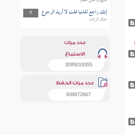
صهيب هاني خطبا
إنك راجع للدنيا قلت لا أريد الرجوع
0
خالد الراشد
عدد مرات
الاستماع
3095019355
عدد مرات الحفظ
839872667