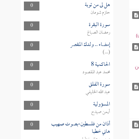
هل لى من توبة
0
حازم شومان
سورة البقرة
0
رمضان الصباغ
)
إمضاء .. ولدك المقصر
0
(...)
الحاكمية 8
0
ون
محمد عبد المقصود
سورة الفلق
0
عبد الله الخليفي
المسؤولية
0
أيمن صيدح
أذان من فلسطين-بصوت صهيب
0
هاني خطبا