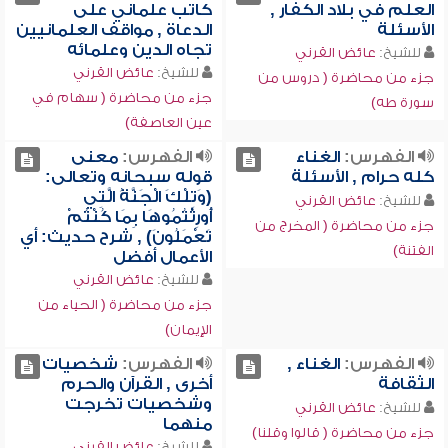
العلم في بلاد الكفار ,
كاتب علماني على
الأسئلة
الدعاة , مواقف العلمانيين
تجاه الدين وعلمائه
للشيخ:
عائض القرني
للشيخ:
عائض القرني
جزء من محاضرة ( دروس من
جزء من محاضرة ( سهام في
سورة طه)
عين العاصفة)
الفهرس:
الغناء
الفهرس:
معنى
كله حرام , الأسئلة
قوله سبحانه وتعالى:
(وَتِلْكَ الْجَنَّةُ الَّتِي
للشيخ:
عائض القرني
أُورِثْتُمُوهَا بِمَا كُنْتُمْ
جزء من محاضرة ( المخرج من
تَعْمَلُونَ) , شرح حديث: أي
الفتنة)
الأعمال أفضل
للشيخ:
عائض القرني
جزء من محاضرة ( الحياء من
الإيمان)
الفهرس:
الغناء ,
الفهرس:
شخصيات
الثقافة
أخرى , القرآن والحرم
وشخصيات تخرجت
للشيخ:
عائض القرني
منهما
جزء من محاضرة ( قالوا وقلنا)
للشيخ:
عائض القرني