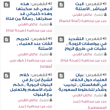
الفهرس:
البث
الفهرس:
هذه
المباشر , الأسئلة
أدمعي قد سكبتها
وهذه كلماتي قد
للشيخ:
عائض القرني
سطرتها , رسالة من فتاة
جزء من محاضرة ( أمانة الكلمة)
للشيخ:
عائض القرني
جزء من محاضرة ( صرخة فتاة)
الفهرس:
التشديد
الفهرس:
تحريم
في مواصفات الزوجة ,
القات عند العلماء ,
عقبات في طريق الزواج
الأسئلة
للشيخ:
عائض القرني
للشيخ:
عائض القرني
جزء من محاضرة ( صرخة فتاة)
جزء من محاضرة ( كيف نربي
أطفالنا)
الفهرس:
بيان
الفهرس:
كلام
العلماء حول الخلاف
الشيخ ابن باز في
في أفغانستان , ترحيب
البنوك الربوية , حكم
وشكر للخطوط السعودية
شراء الأسهم والتعامل
مع البنوك
للشيخ:
عائض القرني
للشيخ:
عائض القرني
جزء من محاضرة ( بريد
جزء من محاضرة ( بريد
المستمعين)