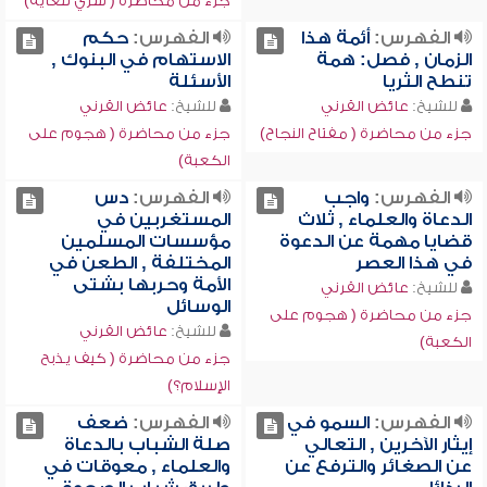
جزء من محاضرة ( سري للغاية)
الفهرس:
أئمة هذا
الفهرس:
حكم
الزمان , فصل: همة
الاستهام في البنوك ,
تنطح الثريا
الأسئلة
للشيخ:
عائض القرني
للشيخ:
عائض القرني
جزء من محاضرة ( مفتاح النجاح)
جزء من محاضرة ( هجوم على
الكعبة)
الفهرس:
واجب
الفهرس:
دس
الدعاة والعلماء , ثلاث
المستغربين في
قضايا مهمة عن الدعوة
مؤسسات المسلمين
في هذا العصر
المختلفة , الطعن في
الأمة وحربها بشتى
للشيخ:
عائض القرني
الوسائل
جزء من محاضرة ( هجوم على
للشيخ:
عائض القرني
الكعبة)
جزء من محاضرة ( كيف يذبح
الإسلام؟)
الفهرس:
السمو في
الفهرس:
ضعف
إيثار الآخرين , التعالي
صلة الشباب بالدعاة
عن الصغائر والترفع عن
والعلماء , معوقات في