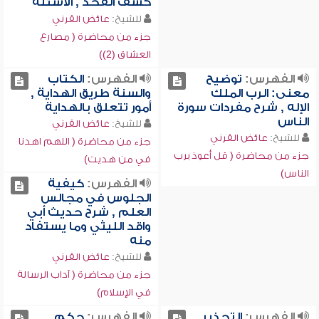
كشف الفخذ , الأسئلة
للشيخ:
عائض القرني
جزء من محاضرة ( مصارع
العشاق (2))
الفهرس:
توضيح
الفهرس:
الكتاب
معنى: الرب الملك
والسنة طريق الهداية ,
الإله , شرح مفردات سورة
أمور تتعلق بالهداية
الناس
للشيخ:
عائض القرني
للشيخ:
عائض القرني
جزء من محاضرة ( اللهم اهدنا
جزء من محاضرة ( قل أعوذ برب
في من هديت)
الناس)
الفهرس:
كيفية
الجلوس في مجالس
العلم , شرح حديث أبي
واقد الليثي وما يستفاد
منه
للشيخ:
عائض القرني
جزء من محاضرة ( آداب الرسالة
في الإسلام)
الفهرس:
التحذير
الفهرس:
حكم