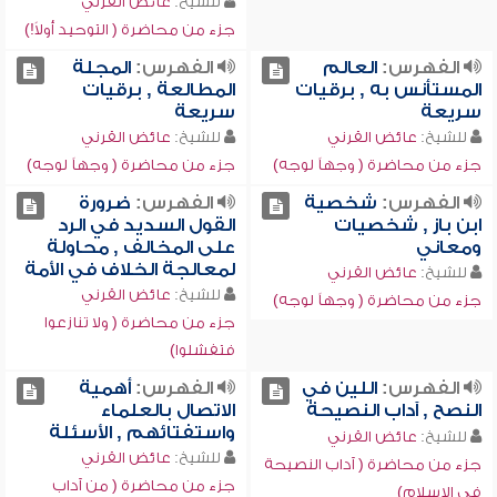
للشيخ:
عائض القرني
جزء من محاضرة ( التوحيد أولاً!)
الفهرس:
العالم
الفهرس:
المجلة
المستأنس به , برقيات
المطالعة , برقيات
سريعة
سريعة
للشيخ:
عائض القرني
للشيخ:
عائض القرني
جزء من محاضرة ( وجهاً لوجه)
جزء من محاضرة ( وجهاً لوجه)
الفهرس:
شخصية
الفهرس:
ضرورة
ابن باز , شخصيات
القول السديد في الرد
ومعاني
على المخالف , محاولة
لمعالجة الخلاف في الأمة
للشيخ:
عائض القرني
للشيخ:
عائض القرني
جزء من محاضرة ( وجهاً لوجه)
جزء من محاضرة ( ولا تنازعوا
فتفشلوا)
الفهرس:
اللين في
الفهرس:
أهمية
النصح , آداب النصيحة
الاتصال بالعلماء
واستفتائهم , الأسئلة
للشيخ:
عائض القرني
للشيخ:
عائض القرني
جزء من محاضرة ( آداب النصيحة
جزء من محاضرة ( من آداب
في الإسلام)