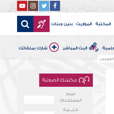
المكتبة
المواريث
بنين وبنات
علمية
البث المباشر
شارك بملفاتك
لفهرس
مكتبتك الصوتية
اسم
المستخدم:
كـلـــمـة