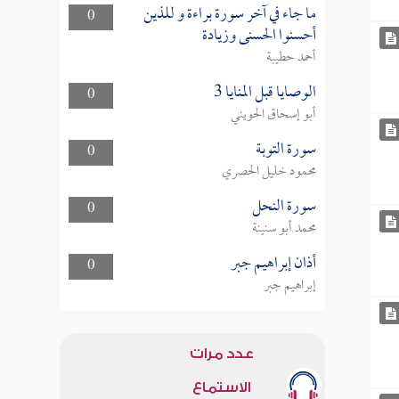
ما جاء في آخر سورة براءة و للذين
0
أحسنوا الحسنى وزيادة
أحمد حطيبة
الوصايا قبل المنايا 3
0
أبو إسحاق الحويني
سورة التوبة
0
محمود خليل الحصري
سورة النحل
0
محمد أبو سنينة
أذان إبراهيم جبر
0
إبراهيم جبر
عدد مرات
الاستماع