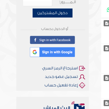
الـمـــــرور:
دخول المشتركين
أو الدخول بحساب
استرجاع الرمز السري
تسجيل عضو جديد
إعادة تفعيل حساب
البث المباشر