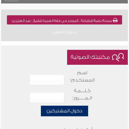
نسخة نصية للطباعة , الموجز في فقه العمرة للشيخ : عبد العزيز بن
مرزوق الطريفي
مكتبتك الصوتية
اسم
المستخدم:
كـلـــمـة
الـمـــــرور:
دخول المشتركين