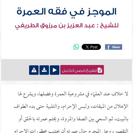
الموجز في فقه العمرة
للشيخ : عبد العزيز بن مرزوق الطريفي
التفريغ النصي الكامل
لا خلاف عند العلماء في مشروعية العمرة وفضلها، ويشرع لها
الإهلال من الميقات، ولبس الإحرام، والتلبية حتى بدء الطواف
بالبيت، ثم السعي بين الصفا والمروة، ويختم عمرته بالحلق أو
التقصير، وعلى المحرم حال عمرته أن يجتنب محظورات الإحرام