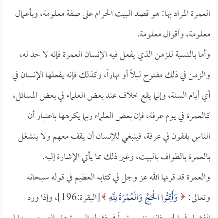
العمرة المراد بها: هو قصد البيت الحرام على صفة معلومة، وبأعمال
معلومة، وأقوال معلومة.
وأما بالنسبة للزمن الذي يفعل فيه الإنسان العمرة فإنه لا حد له،
والزمن في ذلك مفتوح ليلاً أو نهاراً، وكذلك فإنه يفعلها الإنسان في
أي أيام السنة، وإنما يقع خلاف عند بعض العلماء في بعض المسائل،
كالعمرة في يوم عرفة، فإن بعض العلماء ربما يكرهها باعتبار أن
الناس يقفون في عرفة، فينبغي للإنسان أن يقف معهم ولا ينشغل
بالعمرة بالطواف بالبيت، وغير ذلك مما يأتي الإشارة إليه.
والعمرة قد قرنها الله عز وجل في كتابه العظيم في قوله سبحانه
وتعالى:
وَأَتِمُّوا الْحَجَّ وَالْعُمْرَةَ لِلَّهِ
[البقرة:196]، وإذا ورد