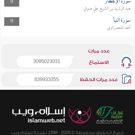
سورة الإنفطار
0
عبد الرشيد بن الشيخ علي صوفي
سورة النبأ
0
أحمد المعصراوي
عدد مرات
3095023031
الاستماع
عدد مرات الحفظ
839933355
جميع الحقوق محفوظة © 2026 - 1998 لشبكة إسلام ويب