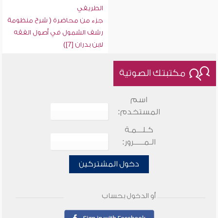
الطريفي
جزء من محاضرة ( شرح منظومة
رشف الشمول في أصول الفقه
لابن بدران [7])
مكتبتك الصوتية
اسم
المستخدم:
كـلـــمـة
الـمـــــرور:
دخول المشتركين
أو الدخول بحساب